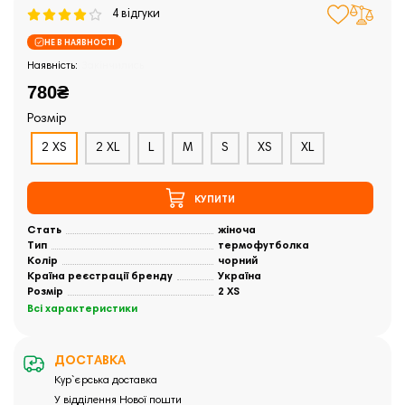
4 відгуки
НЕ В НАЯВНОСТІ
Закінчились
780₴
Розмір
2 XS
2 XL
L
M
S
XS
XL
КУПИТИ
Стать
жіноча
Тип
термофутболка
Колір
чорний
Країна реєстрації бренду
Україна
Розмір
2 XS
Всі характеристики
ДОСТАВКА
Кур`єрська доставка
У відділення Нової пошти