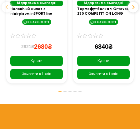
Відправимо сьогодні
Відправимо сьогодні
Чоловічий жилет з
Термофутболка ч Ortovox
підігрівом inSPORTline
230 COMPETITION LONG
WARMhim - чорний/XXL
SLEEVE M dirty daisy - M -
В НАЯВНОСТІ
В НАЯВНОСТІ
жовтий
2680₴
6840₴
2821₴
Купити
Купити
Замовити в 1 клік
Замовити в 1 клік