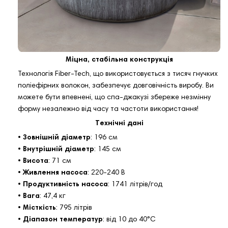
Міцна, стабільна конструкція
Технологія Fiber-Tech, що використовується з тисяч гнучких
поліефірних волокон, забезпечує довговічність виробу. Ви
можете бути впевнені, що спа-джакузі збереже незмінну
форму незалежно від часу та частоти використання!
Технічні дані
•
Зовнішній діаметр
: 196 см
•
Внутрішній діаметр
: 145 см
•
Висота
: 71 см
•
Живлення насоса
: 220-240 В
•
Продуктивність насоса
: 1741 літрів/год
•
Вага
: 47,4 кг
•
Місткість
: 795 літрів
•
Діапазон температур
: від 10 до 40°С