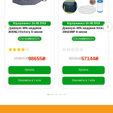
Відправимо 26.08.2026
Відправимо 26.08.2026
Джакузі-SPA надувне
Джакузі-SPA надувне Intex
AVENLI Victory 5-місне
28426NP 4-місне
В НАЯВНОСТІ
В НАЯВНОСТІ
98655₴
57144₴
103847₴
60151₴
Купити
Купити
Замовити в 1 клік
Замовити в 1 клік