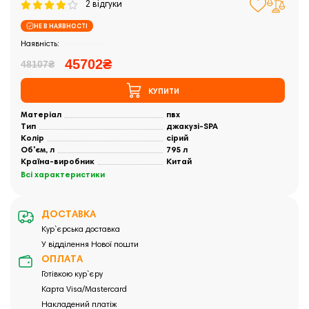
2 відгуки
НЕ В НАЯВНОСТІ
Закінчились
45702₴
48107₴
КУПИТИ
Матеріал
пвх
Тип
джакузі-SPA
Колір
сірий
Об'єм, л
795 л
Країна-виробник
Китай
Всі характеристики
ДОСТАВКА
Кур`єрська доставка
У відділення Нової пошти
ОПЛАТА
Готівкою кур`єру
Карта Visa/Mastercard
Накладений платіж