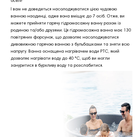
оселі!
І вам не доведеться насолоджуватися цією чудовою
ванною наодинці, адже вона вміщує до 7 осіб. Отже, ви
можете прийняти гарячу гідромасажну ванну разом із
родиною та/або друзями. Ця гідромасажна ванна має 130
повітряних форсунок, що дозволяє насолоджуватися
дивовижною гарячою ванною з бульбашками та зняти всю
напругу. Ванна оснащена нагрівачем води PTC, який
дозволяє нагрівати воду до 40 °C, щоб ви могли
зануритися в бурхливу воду та розслабитися.