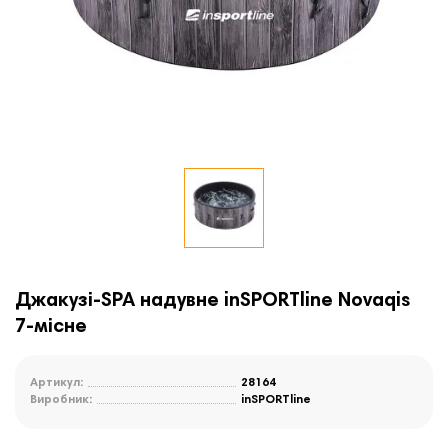
Джакузі-SPA надувне inSPORTline Novaqis
7-місне
Артикул:
28164
Виробник:
inSPORTline