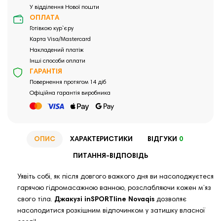
У відділення Нової пошти
ОПЛАТА
Готівкою кур`єру
Карта Visa/Mastercard
Накладений платіж
Інші способи оплати
ГАРАНТІЯ
Повернення протягом 14 діб
Офіційна гарантія виробника
ОПИС
ХАРАКТЕРИСТИКИ
ВІДГУКИ
0
ПИТАННЯ-ВІДПОВІДЬ
Уявіть собі, як після довгого важкого дня ви насолоджуєтеся
гарячою гідромасажною ванною, розслабляючи кожен м’яз
свого тіла.
Джакузі inSPORTline Novaqis
дозволяє
насолодитися розкішним відпочинком у затишку власної