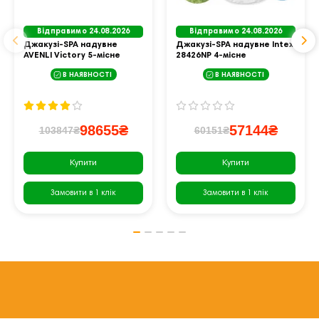
Відправимо 24.08.2026
Відправимо 24.08.2026
Джакузі-SPA надувне
Джакузі-SPA надувне Intex
AVENLI Victory 5-місне
28426NP 4-місне
В НАЯВНОСТІ
В НАЯВНОСТІ
98655₴
57144₴
103847₴
60151₴
Купити
Купити
Замовити в 1 клік
Замовити в 1 клік