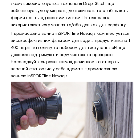
якому використовується технологія Drop-Stitch, що
забезпечує чудову міцність, довговічність та стабільність
форми навіть під високим тиском. Ця технологія
використовується у човнах та/або дошках для серфінгу.
Гідромасажна ванна inSPORTline Novaqis комплектується
високоефективним фільтром для води з продуктивністю 1
400 літрів на годину та набором для тестування pH, що
дозволяє підтримувати воду чистою та прозорою.
Насолоджуйтесь розкішним відпочинком та створіть
власний спа-оазис у себе вдома з гідромасажною
ванною inSPORTline Novaqis.