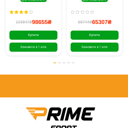
В НАЯВНОСТІ
В НАЯВНОСТІ
98655₴
65307₴
103847₴
68744₴
Купити
Купити
Замовити в 1 клік
Замовити в 1 клік