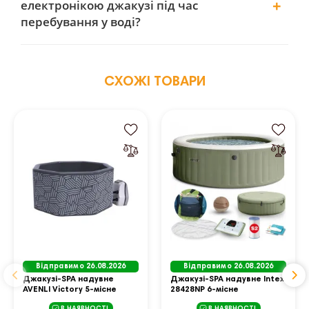
електронікою джакузі під час
перебування у воді?
СХОЖІ ТОВАРИ
Відправимо 26.08.2026
Відправимо 26.08.2026
Джакузі-SPA надувне
Джакузі-SPA надувне Intex
AVENLI Victory 5-місне
28428NP 6-місне