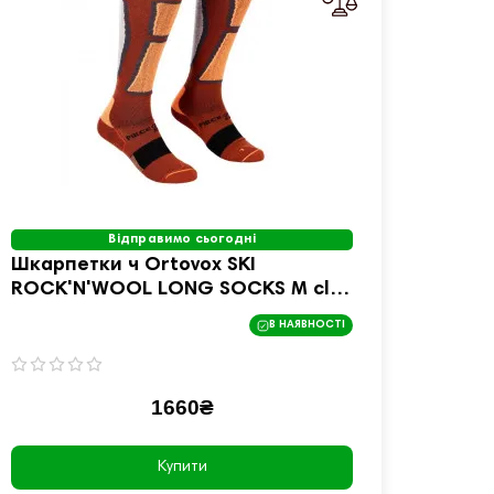
Відправимо сьогодні
Шкарпетки ч Ortovox SKI
Шкарп
ROCK'N'WOOL LONG SOCKS M clay
COMP
orange - 45-47 - оранжевий
grey 
В НАЯВНОСТІ
1660₴
Купити