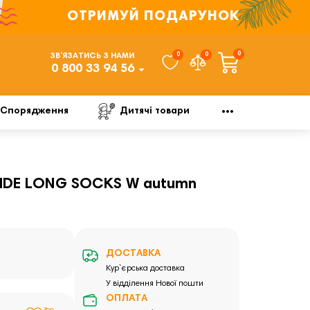
ОТРИМУЙ ПОДАРУНОК
0
0
0
ЗВ’ЯЗАТИСЬ З НАМИ
0 800 33 94 56
Спорядження
Дитячі товари
RIDE LONG SOCKS W autumn
ДОСТАВКА
Кур`єрська доставка
У відділення Нової пошти
ОПЛАТА