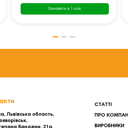
Замовити в 1 клік
акти
СТАТТІ
а, Львівська область,
ПРО КОМПА
ояворівськ,
ВИРОБНИКИ
тепана Бандери, 21а,