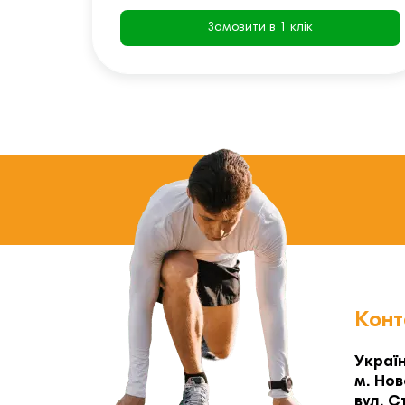
Замовити в 1 клік
Конт
Україн
м. Нов
вул. С