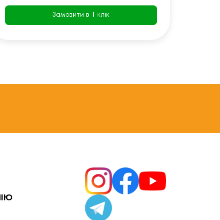
Замовити в 1 клік
НІЮ