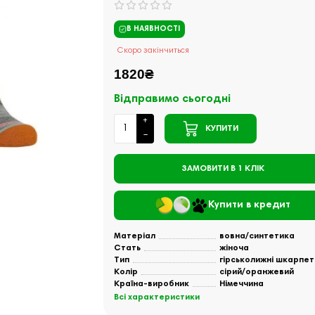
В НАЯВНОСТІ
Скоро закінчиться
1820₴
Відправимо сьогодні
КУПИТИ
ЗАМОВИТИ В 1 КЛІК
Купити в кредит
Матеріал
вовна/синтетика
Стать
жіноча
Тип
гірськолижні шкарпет
Колір
сірий/оранжевий
Країна-виробник
Німеччина
Всі характеристики