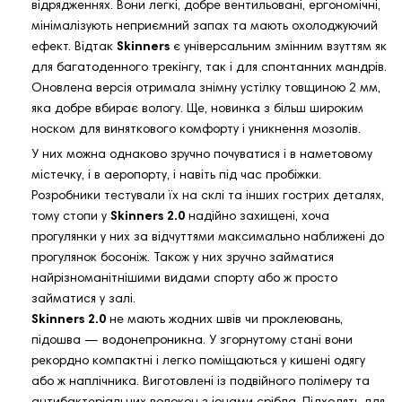
відрядженнях. Вони легкі, добре вентильовані, ергономічні,
мінімалізують неприємний запах та мають охолоджуючий
ефект. Відтак
Skinners
є універсальним змінним взуттям як
для багатоденного трекінгу, так і для спонтанних мандрів.
Оновлена версія отримала знімну устілку товщиною 2 мм,
яка добре вбирає вологу. Ще, новинка з більш широким
носком для виняткового комфорту і уникнення мозолів.
У них можна однаково зручно почуватися і в наметовому
містечку, і в аеропорту, і навіть під час пробіжки.
Розробники тестували їх на склі та інших гострих деталях,
тому стопи у
Skinners 2.0
надійно захищені, хоча
прогулянки у них за відчуттями максимально наближені до
прогулянок босоніж. Також у них зручно займатися
найрізноманітнішими видами спорту або ж просто
займатися у залі.
Skinners 2.0
не мають жодних швів чи проклеювань,
підошва — водонепроникна. У згорнутому стані вони
рекордно компактні і легко поміщаються у кишені одягу
або ж наплічника. Виготовлені із подвійного полімеру та