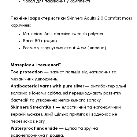
Чохол для пакування у комплекті
Технічні характеристики
Skinners Adults 2.0 Comfort moss
коричневі:
Матеріал: Anti-abrasive swedish polymer
Вага: 80 г (один)
Розмір у згорнутому стані: 4 см (ширина)
Матеріали і технології
:
Toe protection
— захист пальців від натирання та
механічних ушкоджень.
Antibacterial yarns with pure silver
— антибактеріальні
волокна з іонами срібла, які перешкоджають розвитку
бактерій та утворенню неприємного запаху.
Skinners StrechtKnit
— еластичний та ергономічний
верхній манжет, який щільно прилягає і водночас не
перетискає ногу.
Waterproof underside
— цупка та зручна
водонепроникна підошва.