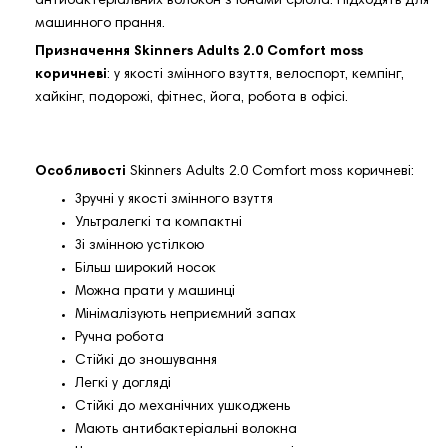
антибактеріальних волокон з іонами срібла. Підходять для
машинного прання.
Призначення Skinners Adults 2.0 Comfort moss
коричневі
: у якості змінного взуття, велоспорт, кемпінг,
хайкінг, подорожі, фітнес, йога, робота в офісі.
Особливості
Skinners Adults 2.0 Comfort moss коричневі:
Зручні у якості змінного взуття
Ультралегкі та компактні
Зі змінною устілкою
Більш широкий носок
Можна прати у машинці
Мінімалізують неприємний запах
Ручна робота
Стійкі до зношування
Легкі у догляді
Стійкі до механічних ушкоджень
Мають антибактеріальні волокна