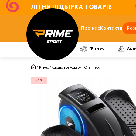
ЛІТНЯ ПІДБІРКА ТОВАРІВ
Про нас
Контакти
Роз
Фітнес
Акт
Фітнес
Кардіо тренажери
Степпери
-5%