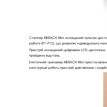
Степпер MERACH Mini оснащений пультом дистанц
роботи (P1-P12), що дозволяє індивідуально нал
Пристрій оснащений цифровим LCD-дисплеєм, який
пройдена відстань.
Еліптичний тренажер MERACH Mini пристосований 
конструкція робить пристрій довговічним і надій