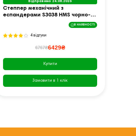
Відправимо 24.08.2026
Степпер механічний з
Степп
еспандерами S3038 HMS чорно-
чорн
білий
В НАЯВНОСТІ
4 відгуки
6429₴
6767₴
Купити
Замовити в 1 клік