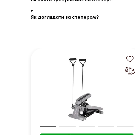
Як часто тренуватися на степері?
Як доглядати за степером?