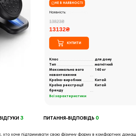
НЕ В НАЯВНОСТІ
Закінчились
13823₴
13132₴
КУПИТИ
Клас
для дому
Тип
магнітний
Максимальна вага
140 кг
навантаження
Країна-виробник
Китай
Країна реєстрації
Китай
бренду
Всі характеристики
3
0
ВІДГУКИ
ПИТАННЯ-ВІДПОВІДЬ
х, хто хоче підтримувати свою фізичну форму в комфортних домашні