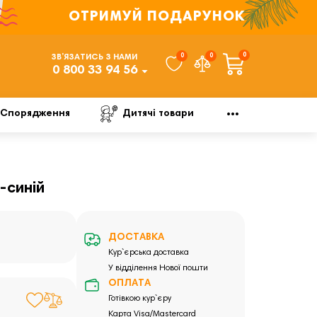
ОТРИМУЙ ПОДАРУНОК
0
0
0
ЗВ’ЯЗАТИСЬ З НАМИ
0 800 33 94 56
Спорядження
Дитячі товари
-синій
ДОСТАВКА
Кур`єрська доставка
У відділення Нової пошти
ОПЛАТА
Готівкою кур`єру
Карта Visa/Mastercard