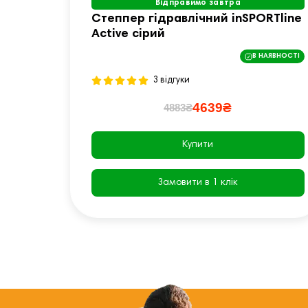
Відправимо завтра
Степпер гідравлічний inSPORTline
Active сірий
В НАЯВНОСТІ
3 відгуки
4639₴
4883₴
Купити
Замовити в 1 клік