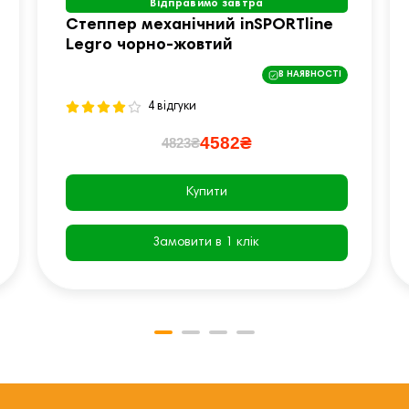
Відправимо завтра
Степпер механічний inSPORTline
Legro чорно-жовтий
В НАЯВНОСТІ
4 відгуки
4582₴
4823₴
Купити
Замовити в 1 клік