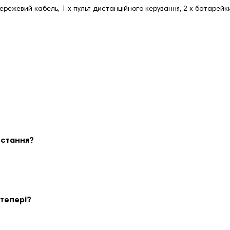
мережевий кабель, 1 x пульт дистанційного керування, 2 x батарейк
истання?
степері?