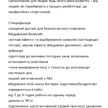
Призначений для людей будь-якого рівня розвитку - від
людей, які перебувають у процесі реабілітації, до
професійних спортсменів.
Специфікація:
лазерний датчик для безконтактного навчання
Вбудований Bluetooth
світлові ефекти та відображення символів (світлодіодні
ліхтарі), звукові ефекти (вбудовані динаміки) і дотик
(вібрація)
адаптація до мінливих погодних умов, включаючи
інтенсивність освітлення
точне вимірювання часу з точністю до мілісекунди
неслизьке дно
міцний, виготовлений з ABS
вбудована літій-іонна батарея, індуктивно/бездротово
заряджається в кейсі
від 3 до 9 годин роботи на одному заряді
дальність: 80 м
підключення: запатентований ігровий протокол (дозволяє