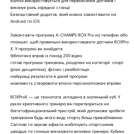
Валіза використовується для перенесення датчиків і
виконує роль зарядної станції
Безкоштовний додаток, який можна завантажити на
Android та iOS
Завантажте програму A-CHAMPS ROX Pro на телефон або
планшет, щоб правильно використовувати датчики ROXPro
X. У програмі ви знайдете:
бібліотека вправ із понад 200 відео
готові програми тренувань, розділені на категорії: спорт
(різні дисципліни), фітнес і реабілітація
найкращі результати в даній програмі
можливість створювати власні персоналізовані вправи
ROXProX — це технологія, укладена в маленький куб. У
руках креативного тренера він перетвориться на
багатофункціональний пристрій, який допоможе зробити
тренування будь-якого виду спорту більш привабливими.
Світлові та звукові ефекти мобілізують спортсменів
швидше та точніше виконувати вказівки тренера. Кубики