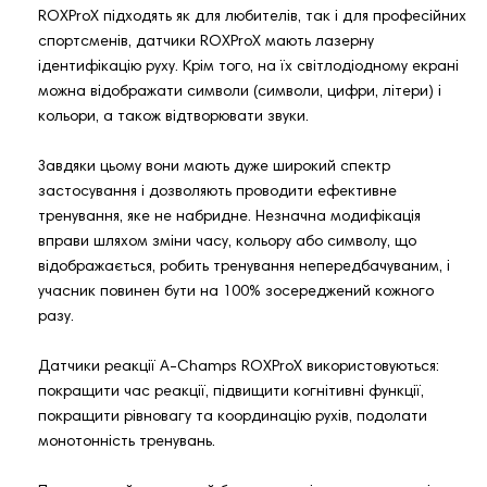
ROXProX підходять як для любителів, так і для професійних
спортсменів, датчики ROXProX мають лазерну
ідентифікацію руху. Крім того, на їх світлодіодному екрані
можна відображати символи (символи, цифри, літери) і
кольори, а також відтворювати звуки.
Завдяки цьому вони мають дуже широкий спектр
застосування і дозволяють проводити ефективне
тренування, яке не набридне. Незначна модифікація
вправи шляхом зміни часу, кольору або символу, що
відображається, робить тренування непередбачуваним, і
учасник повинен бути на 100% зосереджений кожного
разу.
Датчики реакції A-Champs ROXProX використовуються:
покращити час реакції, підвищити когнітивні функції,
покращити рівновагу та координацію рухів, подолати
монотонність тренувань.