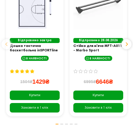
Відправимо завтра
Відправимо 28.08.2026
Дошка тактична
Стійка для м'яча MFT-A011
баскетбольна inSPORTline
- Marbo Sport
BK71 40 х 24 см, чорно-біла
В НАЯВНОСТІ
В НАЯВНОСТІ
1429₴
6646₴
1504₴
6995₴
Купити
Купити
Замовити в 1 клік
Замовити в 1 клік