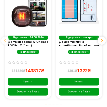
Відправимо 24.08.2026
Відправимо завтра
Датчики реакції A-Champs
Дошка тактична
ROX Pro X (6 шт.)
волейбольна Pure2Improve
COACHBOARD VOLLEYBALL
В НАЯВНОСТІ
В НАЯВНОСТІ
143817₴
1322₴
151386₴
1391₴
Купити
Купити
Замовити в 1 клік
Замовити в 1 клік