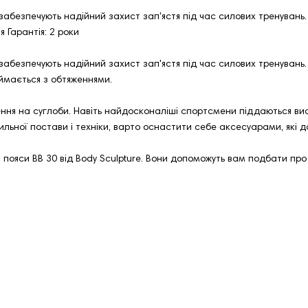
абезпечують надійний захист зап'ястя під час силових тренувань. Те
 Гарантія: 2 роки
0 забезпечують надійний захист зап'ястя під час силових тренуван
ймається з обтяженнями.
ня на суглоби. Навіть найдосконаліші спортсмени піддаються ви
льної постави і техніки, варто оснастити себе аксесуарами, які д
 пояси BB 30 від Body Sculpture. Вони допоможуть вам подбати про 