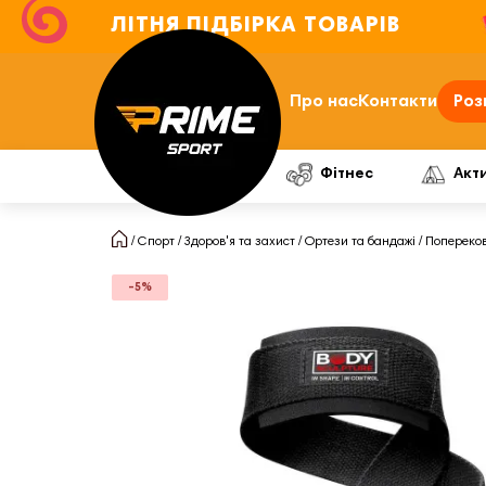
ЛІТНЯ ПІДБІРКА ТОВАРІВ
Про нас
Контакти
Роз
Фітнес
Акт
Спорт
Здоров'я та захист
Ортези та бандажі
Попереков
-5%