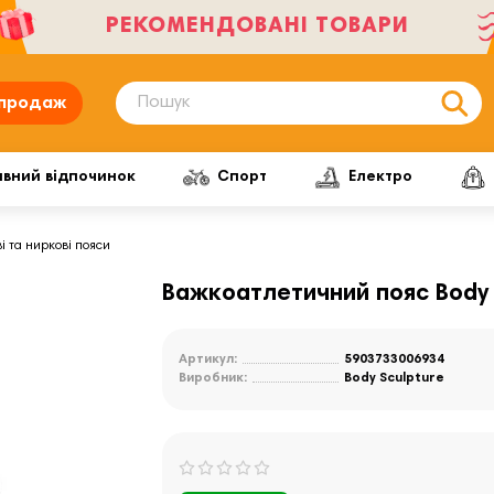
РЕКОМЕНДОВАНІ ТОВАРИ
продаж
ивний відпочинок
Спорт
Електро
і та ниркові пояси
Важкоатлетичний пояс Body 
Артикул:
5903733006934
Виробник:
Body Sculpture