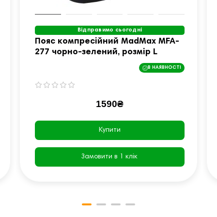
Відправимо сьогодні
Пояс компресійний MadMax MFA-
277 чорно-зелений, розмір L
В НАЯВНОСТІ
1590₴
Купити
Замовити в 1 клік