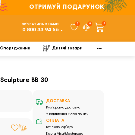
ОТРИМУЙ ПОДАРУНОК
0
0
0
ЗВ’ЯЗАТИСЬ З НАМИ
0 800 33 94 56
Спорядження
Дитячі товари
Sculpture BB 30
ДОСТАВКА
Кур`єрська доставка
У відділення Нової пошти
ОПЛАТА
Готівкою кур`єру
Карта Visa/Mastercard