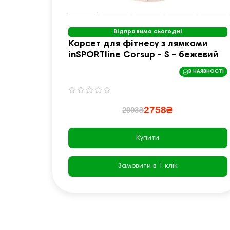
Відправимо сьогодні
Корсет для фітнесу з лямками
inSPORTline Corsup - S - бежевий
В НАЯВНОСТІ
2758₴
2903₴
Купити
Замовити в 1 клік