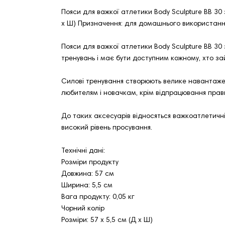
Пояси для важкої атлетики Body Sculpture BB 30 з
х Ш) Призначення: для домашнього використання
Пояси для важкої атлетики Body Sculpture BB 3
тренувань і має бути доступним кожному, хто за
Силові тренування створюють велике навантажен
любителям і новачкам, крім відпрацювання прави
До таких аксесуарів відносяться важкоатлетичні
високий рівень просування.
Технічні дані:
Розміри продукту
Довжина: 57 см
Ширина: 5,5 см
Вага продукту: 0,05 кг
Чорний колір
Розміри: 57 x 5,5 см (Д x Ш)