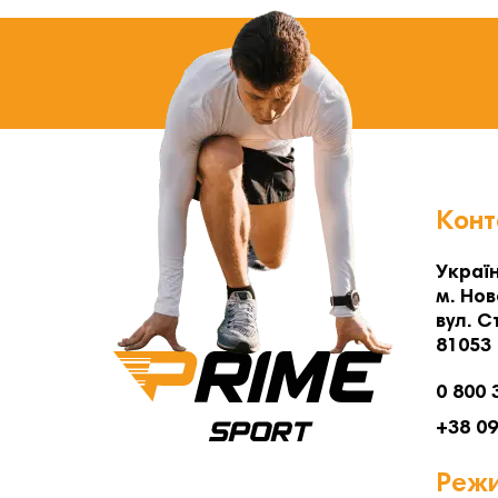
Конт
Україн
м. Нов
вул. С
81053
0 800 
+38 0
Режи