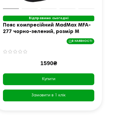
Відправимо сьогодні
Пояс компресійний MadMax MFA-
Пояс
277 чорно-зелений, розмір M
277 ч
В НАЯВНОСТІ
1590₴
Купити
Замовити в 1 клік