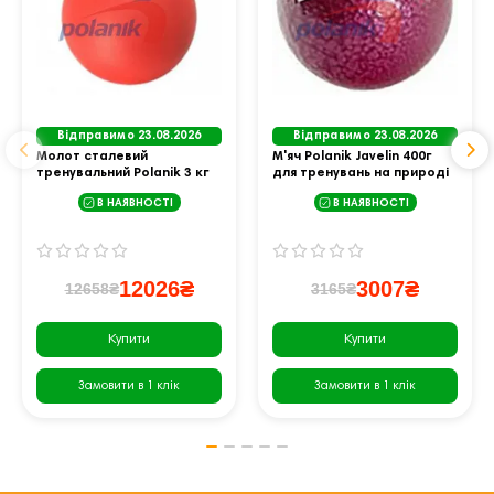
Відправимо 23.08.2026
Відправимо 23.08.2026
Молот сталевий
М'яч Polanik Javelin 400г
тренувальний Polanik 3 кг
для тренувань на природі
В НАЯВНОСТІ
В НАЯВНОСТІ
12026₴
3007₴
12658₴
3165₴
Купити
Купити
Замовити в 1 клік
Замовити в 1 клік