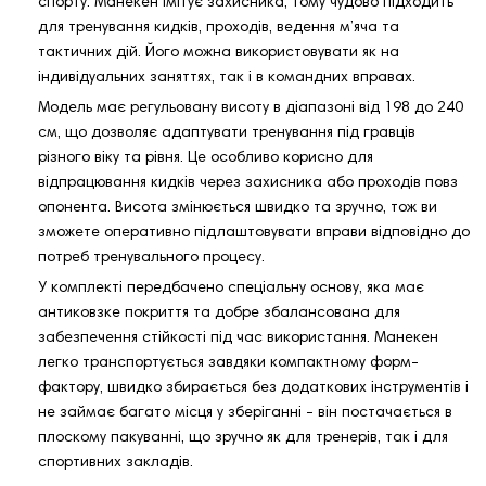
спорту. Манекен імітує захисника, тому чудово підходить
для тренування кидків, проходів, ведення м’яча та
тактичних дій. Його можна використовувати як на
індивідуальних заняттях, так і в командних вправах.
Модель має регульовану висоту в діапазоні від 198 до 240
см, що дозволяє адаптувати тренування під гравців
різного віку та рівня. Це особливо корисно для
відпрацювання кидків через захисника або проходів повз
опонента. Висота змінюється швидко та зручно, тож ви
зможете оперативно підлаштовувати вправи відповідно до
потреб тренувального процесу.
У комплекті передбачено спеціальну основу, яка має
антиковзке покриття та добре збалансована для
забезпечення стійкості під час використання. Манекен
легко транспортується завдяки компактному форм-
фактору, швидко збирається без додаткових інструментів і
не займає багато місця у зберіганні - він постачається в
плоскому пакуванні, що зручно як для тренерів, так і для
спортивних закладів.