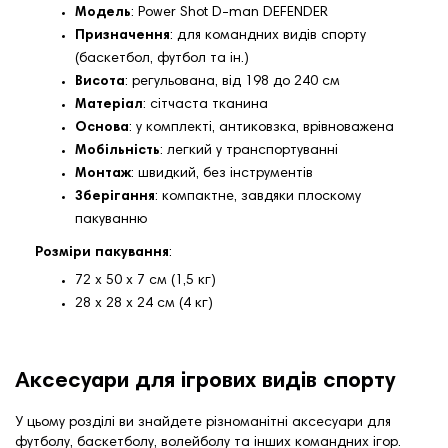
Модель
: Power Shot D-man DEFENDER
Призначення
: для командних видів спорту
(баскетбол, футбол та ін.)
Висота
: регульована, від 198 до 240 см
Матеріал
: сітчаста тканина
Основа
: у комплекті, антиковзка, врівноважена
Мобільність
: легкий у транспортуванні
Монтаж
: швидкий, без інструментів
Зберігання
: компактне, завдяки плоскому
пакуванню
Розміри пакування
:
72 х 50 х 7 см (1,5 кг)
28 х 28 х 24 см (4 кг)
Аксесуари для ігрових видів спорту
У цьому розділі ви знайдете різноманітні аксесуари для
футболу, баскетболу, волейболу та інших командних ігор.