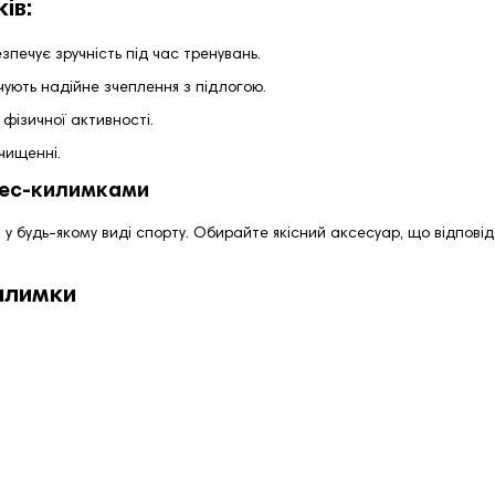
ів:
зпечує зручність під час тренувань.
ують надійне зчеплення з підлогою.
 фізичної активності.
очищенні.
нес-килимками
у будь-якому виді спорту. Обирайте якісний аксесуар, що відпов
илимки