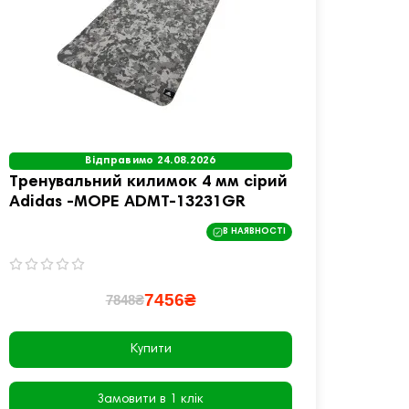
Відправимо 24.08.2026
Тренувальний килимок 4 мм сірий
Трену
Adidas -МОРЕ ADMT-13231GR
черво
В НАЯВНОСТІ
7456₴
7848₴
Купити
Замовити в 1 клік