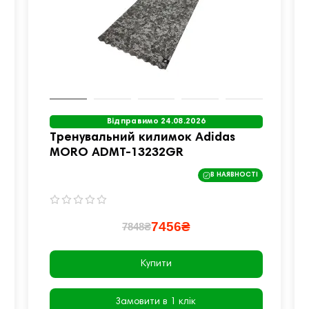
Відправимо 24.08.2026
Тренувальний килимок Adidas
MORO ADMT-13232GR
В НАЯВНОСТІ
7456₴
7848₴
Купити
Замовити в 1 клік