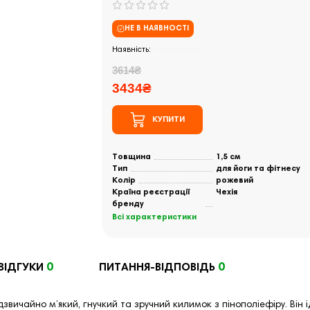
НЕ В НАЯВНОСТІ
Закінчились
3614₴
3434₴
КУПИТИ
Товщина
1,5 см
Тип
для йоги та фітнесу
Колір
рожевий
Країна реєстрації
Чехія
бренду
Всі характеристики
0
0
ВІДГУКИ
ПИТАННЯ-ВІДПОВІДЬ
дзвичайно м’який, гнучкий та зручний килимок з пінополіефіру. Він 