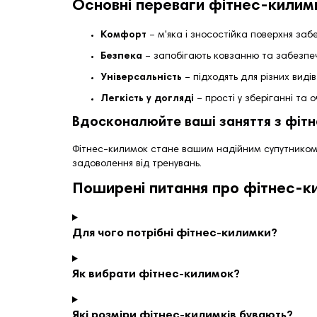
Основні переваги фітнес-килимк
Комфорт
– м'яка і зносостійка поверхня забе
Безпека
– запобігають ковзанню та забезпеч
Універсальність
– підходять для різних видів
Легкість у догляді
– прості у зберіганні та 
Вдосконалюйте ваші заняття з фіт
Фітнес-килимок стане вашим надійним супутником 
задоволення від тренувань.
Поширені питання про фітнес-к
Для чого потрібні фітнес-килимки?
Як вибрати фітнес-килимок?
Які розміри фітнес-килимків бувають?