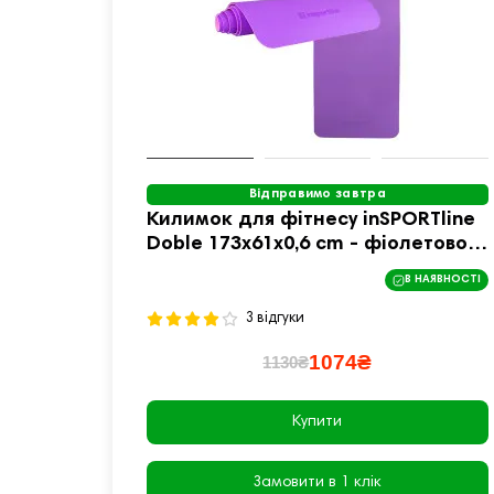
Відправимо завтра
Килимок для фітнесу inSPORTline
Doble 173x61x0,6 cm - фіолетово-
рожевий
В НАЯВНОСТІ
3 відгуки
1074₴
1130₴
Купити
Замовити в 1 клік