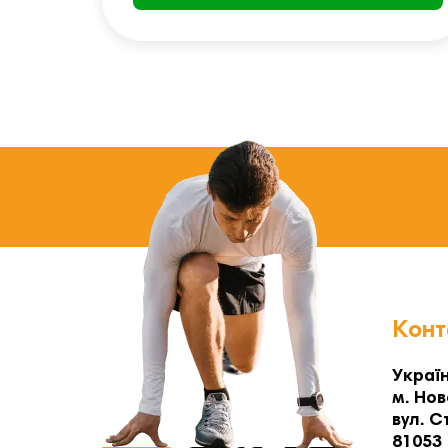
Конт
Україн
м. Нов
вул. С
81053