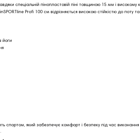
 Завдяки спеціальній пінопластовій піні товщиною 15 мм і високом
SPORTline Profi 100 см відрізняється високою стійкістю до поту т
а йоги
ня
ь спортом, який забезпечує комфорт і безпеку під час виконання в
.