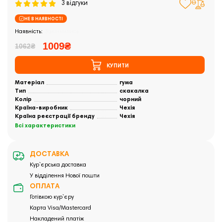
3 відгуки
НЕ В НАЯВНОСТІ
Закінчились
1009₴
1062₴
КУПИТИ
Матеріал
гума
Тип
скакалка
Колір
чорний
Країна-виробник
Чехія
Країна реєстрації бренду
Чехія
Всі характеристики
ДОСТАВКА
Кур`єрська доставка
У відділення Нової пошти
ОПЛАТА
Готівкою кур`єру
Карта Visa/Mastercard
Накладений платіж