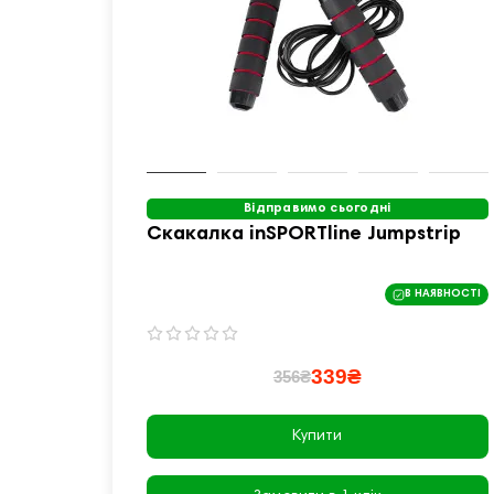
Відправимо сьогодні
Скакалка inSPORTline Jumpstrip
В НАЯВНОСТІ
339₴
356₴
Купити