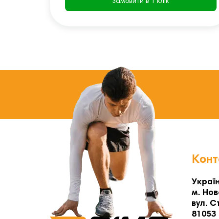
Замовити в 1 клік
Конт
Україн
м. Нов
вул. С
81053