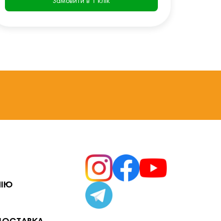
Замовити в 1 клік
НІЮ