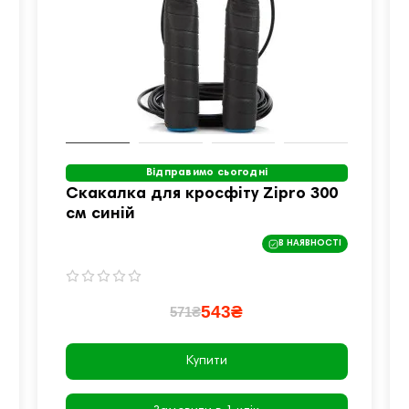
Відправимо сьогодні
Скакалка для кросфіту Zipro 300
см синій
В НАЯВНОСТІ
543₴
571₴
Купити