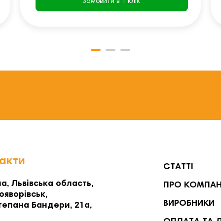
Замовити в 1 клік
акти
СТАТТІ
а, Львівська область,
ПРО КОМПА
ояворівськ,
ВИРОБНИКИ
тепана Бандери, 21а,