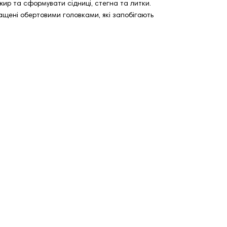
ир та сформувати сідниці, стегна та литки.
нащені обертовими головками, які запобігають