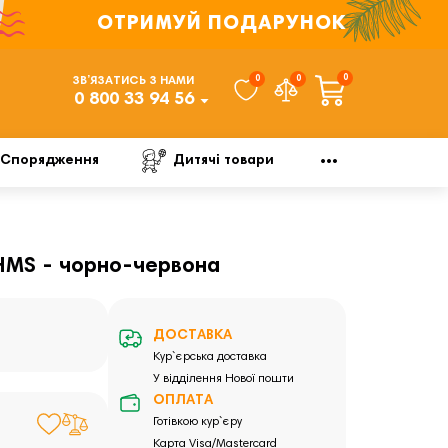
ОТРИМУЙ ПОДАРУНОК
0
0
0
ЗВ’ЯЗАТИСЬ З НАМИ
0 800 33 94 56
Спорядження
Дитячі товари
HMS - чорно-червона
ДОСТАВКА
Кур`єрська доставка
У відділення Нової пошти
ОПЛАТА
Готівкою кур`єру
Карта Visa/Mastercard