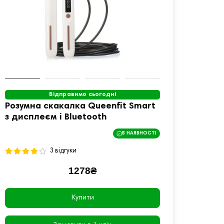
Відправимо сьогодні
Розумна скакалка Queenfit Smart
Скака
з дисплеєм і Bluetooth
MDJR
В НАЯВНОСТІ
3 відгуки
1278₴
Купити