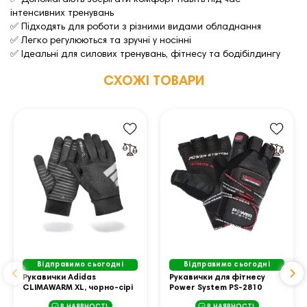
✅ Допомагають зберігати комфорт навіть під час
інтенсивних тренувань
✅ Підходять для роботи з різними видами обладнання
✅ Легко регулюються та зручні у носінні
✅ Ідеальні для силових тренувань, фітнесу та бодібілдингу
СХОЖІ ТОВАРИ
Відправимо сьогодні
Відправимо сьогодні
Рукавички Adidas
Рукавички для фітнесу
CLIMAWARM XL, чорно-сірі
Power System PS-2810
Ultimate Motivation L,