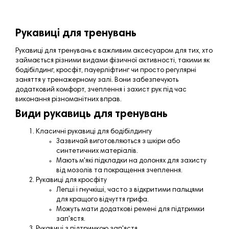
Рукавиці для тренувань
Рукавиці для тренувань є важливим аксесуаром для тих, хто
займається різними видами фізичної активності, такими як
бодібілдинг, кросфіт, пауерліфтинг чи просто регулярні
заняття у тренажерному залі. Вони забезпечують
додатковий комфорт, зчеплення і захист рук під час
виконання різноманітних вправ.
Види рукавиць для тренувань
Класичні рукавиці для бодібілдингу
Зазвичай виготовляються з шкіри або
синтетичних матеріалів.
Мають м'які підкладки на долонях для захисту
від мозолів та покращення зчеплення.
Рукавиці для кросфіту
Легші і гнучкіші, часто з відкритими пальцями
для кращого відчуття грифа.
Можуть мати додаткові ремені для підтримки
зап'ястя.
Рукавиці з підтримкою зап'ястя