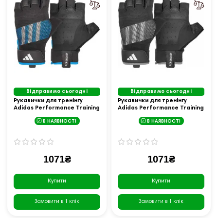
Відправимо сьогодні
Відправимо сьогодні
Рукавички для тренінгу
Рукавички для тренінгу
Adidas Performance Training
Adidas Performance Training
Gloves розмір M, чорно-сині
Gloves розмір S, чорно-сірі
В НАЯВНОСТІ
В НАЯВНОСТІ
1071₴
1071₴
Купити
Купити
Замовити в 1 клік
Замовити в 1 клік