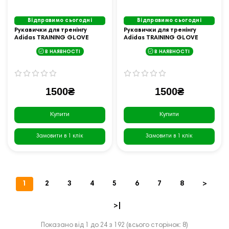
Відправимо сьогодні
Відправимо сьогодні
Рукавички для тренінгу
Рукавички для тренінгу
Adidas TRAINING GLOVE
Adidas TRAINING GLOVE
розмір M, чорні
розмір XL, чорні
В НАЯВНОСТІ
В НАЯВНОСТІ
1500₴
1500₴
Купити
Купити
Замовити в 1 клік
Замовити в 1 клік
1
2
3
4
5
6
7
8
>
>|
Показано від 1 до 24 з 192 (всього сторінок: 8)