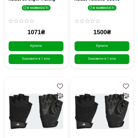
Gloves розмір XS, чорні
розмір L, чорні
В НАЯВНОСТІ
В НАЯВНОСТІ
1071₴
1500₴
Купити
Купити
Замовити в 1 клік
Замовити в 1 клік