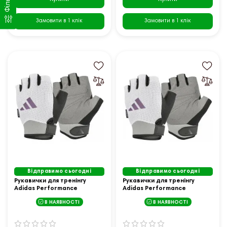
Фільтр
Замовити в 1 клік
Замовити в 1 клік
Відправимо сьогодні
Відправимо сьогодні
Рукавички для тренінгу
Рукавички для тренінгу
Adidas Performance
Adidas Performance
Women's Gloves розмір L,
Women's Gloves розмір XL,
В НАЯВНОСТІ
В НАЯВНОСТІ
біло-сірі
біло-сірі