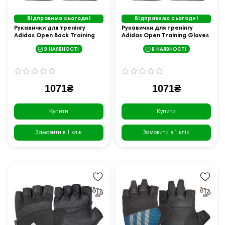
Відправимо сьогодні
Відправимо сьогодні
Рукавички для тренінгу
Рукавички для тренінгу
Adidas Open Back Training
Adidas Open Training Gloves
Gloves розмір XL, чорно-білі
розмір L, чорно-білі
В НАЯВНОСТІ
В НАЯВНОСТІ
1071₴
1071₴
Купити
Купити
Замовити в 1 клік
Замовити в 1 клік