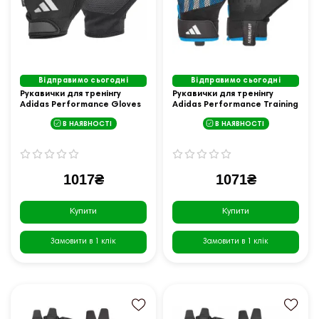
Відправимо сьогодні
Відправимо сьогодні
Рукавички для тренінгу
Рукавички для тренінгу
Adidas Performance Gloves
Adidas Performance Training
розмір S, чорні
Gloves розмір L, чорно-сині
В НАЯВНОСТІ
В НАЯВНОСТІ
1017₴
1071₴
Купити
Купити
Замовити в 1 клік
Замовити в 1 клік