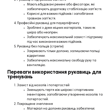
Мають вбудовані ремені або фіксатори, які
забезпечують додаткову стабілізацію зап'ястя.
Корисні для важких підйомів і запобігання
травмам зап'ястя.
Професійні рукавиці для пауерліфтингу
Зроблені з дуже міцних матеріалів, таких як
шкіра або неопрен.
Забезпечують максимальний захист і підтримку
під час виконання важких підйомів.
Рукавиці без пальців (стрепи)
Закривають тільки долоню, залишаючи пальці
відкритими.
Забезпечують максимальну свободу руху та
вентиляцію.
Переваги використання рукавиць для
тренувань
Захист від мозолів і потертостей
Зменшують тертя між шкірою і спортивним
інвентарем, запобігаючи утворенню мозолів та
потертостей.
Покращене зчеплення
Матеріал на долонях рукавиць забезпечує