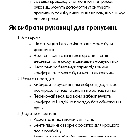
Завдяки кращому зчепленню і підтримці,
рукавиці можуть допомогти утримувати
правильну техніку виконання вправ, що знижує
ризик травм.
Як вибрати рукавиці для тренувань
Матеріал
Шкіра: міцна і довговічна, але може бути
дорожчою.
Нейлон і синтетичні матеріали: легші і
дешевші, але можуть швидше зношуватися.
Неопрен: забезпечує гарну підтримку і
комфорт, але може бути менш дихаючим.
Розмір і посадка
Вибирайте рукавиці, які добре підходять за
розміром, не надто вільні і не занадто тісні.
Переконайтеся, що вони забезпечують
комфортну і надійну посадку без обмеження
рухів.
Додаткові функції
Ремені для підтримки зап'ястя.
Вентиляційні отвори або сітка для кращого
повітрообміну.