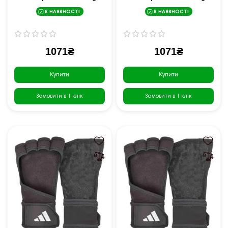
Gloves розмір M, чорно-білі
Gloves розмір S, чорні
В НАЯВНОСТІ
В НАЯВНОСТІ
1071₴
1071₴
Купити
Купити
Замовити в 1 клік
Замовити в 1 клік