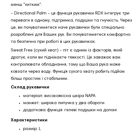
менш "хитким".
- Directional Palm - ця функція рукавички RDX інтегрує три
переваги в одному, підтримка, подушки та гнучкість. Через
це, ви почуватиметеся наче рукавички були спеціально
розроблені для Ваших рук. Ви почуватиметеся комфортно
та безпечно при роботі в цих рукавичках.
Sweat Free (сухий хват) - піт є одним із факторів, який
дратує, коли ви піднімаєте тяжкості. Це заважає вам
контролювати обладнання, тому що Ваша рука може
ковзати через воду. Функція сухого хвату робить підйом
більш простим і стабільним.
Склад рукавички
матеріал: високоякісна шкіра NAPA
манжет: широка липучка у два обороти
додаткова функція: гелеві подушки на долоні
Характеристики
розмір: L