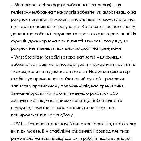
- Membrane technology (мембранна технологія) – ця
гелієво-мембранна технологія забезпечує амортизацію за
рахунок поглинання механічних впливів, які можуть статися
під час інтенсивного тренування. Вона охоплює всю площу
долоні, що робить її зручною та простою у використанні. Ця
функція дуже корисна при піднятті тяжкості, тому що, за
рахунок неї зменшується дискомфорт на тренуванні.
- Wrist Stabilizer (стабілізатора зап'ястя) - ця функція
забезпечує правильне позиціонування рукавички навіть під
тиском, коли ви піднімаєте тяжкості. Наручний фіксатор
стабілізує променево-зап'ястковий суглоб, тримаючи
зап'ястя у правильному положенні під час тренування.
Звичайні рукавички мають тенденцію рухатися або
зміщуватися під час підйому ваги, що небезпечно та
незручно, тому що це може вплинути на тиск, що
поширюється під час підйому.
- PMT - Технологія дає вам більше контролю над вагою, яку
ви піднімаєте. Він стабілізує рукавичку і розподіляє тиск
рівномірно на всю площу долоні, і робить підйом легшим і