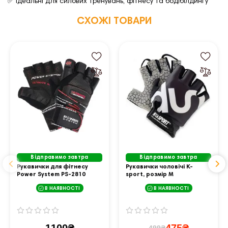
✅ Ідеальні для силових тренувань, фітнесу та бодібілдингу
СХОЖІ ТОВАРИ
Відправимо завтра
Відправимо завтра
Рукавички для фітнесу
Рукавички чоловічі K-
Power System PS-2810
sport, розмір M
Ultimate Motivation L,
В НАЯВНОСТІ
В НАЯВНОСТІ
чорно-червоні
499₴