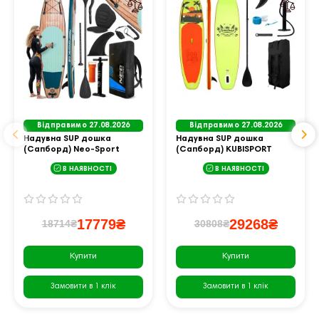
Відправимо 27.08.2026
Відправимо 27.08.2026
Надувна SUP дошка
Надувна SUP дошка
(Сапборд) Neo-Sport
(Сапборд) KUBISPORT
170304 Reefbreak 350
PB335-ZL 335
В НАЯВНОСТІ
В НАЯВНОСТІ
17779₴
29268₴
18714₴
30808₴
Купити
Купити
Замовити в 1 клік
Замовити в 1 клік