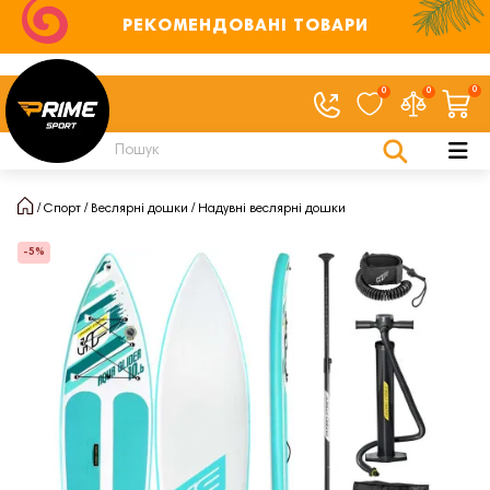
РЕКОМЕНДОВАНІ ТОВАРИ
0
0
0
Спорт
Веслярні дошки
Надувні веслярні дошки
-5%