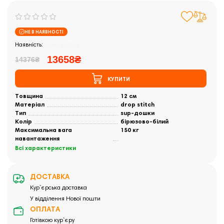
НЕ В НАЯВНОСТІ
Закінчились
13658₴
14376₴
КУПИТИ
Товщина
12 см
Матеріал
drop stitch
Тип
sup-дошки
Колір
бірюзово-білий
Максимальна вага
150 кг
навантаження
Всі характеристики
ДОСТАВКА
Кур`єрська доставка
У відділення Нової пошти
ОПЛАТА
Готівкою кур`єру