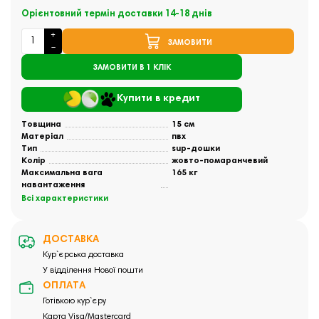
Орієнтовний термін доставки 14-18 днів
ЗАМОВИТИ
ЗАМОВИТИ В 1 КЛІК
Купити в кредит
Товщина
15 см
Матеріал
пвх
Тип
sup-дошки
Колір
жовто-помаранчевий
Максимальна вага
165 кг
навантаження
Всі характеристики
ДОСТАВКА
Кур`єрська доставка
У відділення Нової пошти
ОПЛАТА
Готівкою кур`єру
Карта Visa/Mastercard