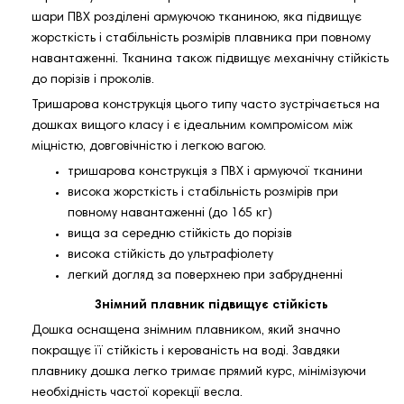
шари ПВХ розділені армуючою тканиною, яка підвищує
жорсткість і стабільність розмірів плавника при повному
навантаженні. Тканина також підвищує механічну стійкість
до порізів і проколів.
Тришарова конструкція цього типу часто зустрічається на
дошках вищого класу і є ідеальним компромісом між
міцністю, довговічністю і легкою вагою.
тришарова конструкція з ПВХ і армуючої тканини
висока жорсткість і стабільність розмірів при
повному навантаженні (до 165 кг)
вища за середню стійкість до порізів
висока стійкість до ультрафіолету
легкий догляд за поверхнею при забрудненні
Знімний плавник підвищує стійкість
Дошка оснащена знімним плавником, який значно
покращує її стійкість і керованість на воді. Завдяки
плавнику дошка легко тримає прямий курс, мінімізуючи
необхідність частої корекції весла.