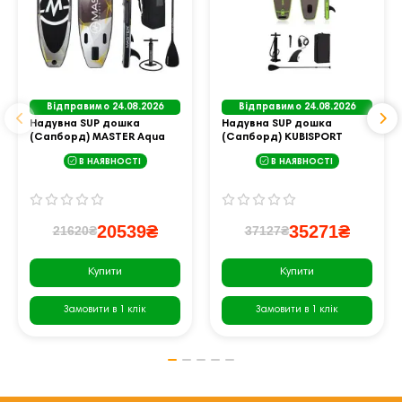
Відправимо 24.08.2026
Відправимо 24.08.2026
Надувна SUP дошка
Надувна SUP дошка
(Сапборд) MASTER Aqua
(Сапборд) KUBISPORT
Sturgeon 300
PB335-SE 335
В НАЯВНОСТІ
В НАЯВНОСТІ
20539₴
35271₴
21620₴
37127₴
Купити
Купити
Замовити в 1 клік
Замовити в 1 клік