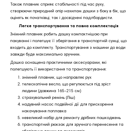
Також плавник сприяє стабільності під час руху,
створюючи природний опір нахилам дошки з боку в бік, що
оцінять як початківці, так і досвідчені падлбордисти.
Легке транспортування та повна комплектація
Знімний плавник робить дошку компактнішою при
пакуванні і полегшує її зберігання в транспортній сумці, що
входить до комплекту. Транспортування з машини до води
завжди буде максимально зручним.
Дошка оснащена практичними аксесуарами, які
полегшують її використання та транспортування:
знімний плавник, що направляє рух
телескопічне весло, що регулюється під зріст
людини (довжина 165-215 см)
страхувальний ремінь (Ліш)
надувний насос подвійної дії для прискорення
накачування поплавка
невеликий набір для ремонту дрібних пошкоджень
транспортний рюкзак для зручного перенесення та