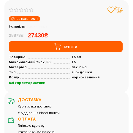
НЕ В НАЯВНОСТІ
Закінчились
27430₴
28873₴
КУПИТИ
Товщина
15 см
Максимальний тиск, PSI
15
Матеріал
пвх, піна
Тип
sup-дошки
Колір
чорно-зелений
Всі характеристики
ДОСТАВКА
Кур`єрська доставка
У відділення Нової пошти
ОПЛАТА
Готівкою кур`єру
Карта Visa/Mastercard