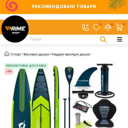
РЕКОМЕНДОВАНІ ТОВАРИ
0
0
0
Спорт
Веслярні дошки
Надувні веслярні дошки
БЕЗКОШТОВНА ДОСТАВКА
-5%