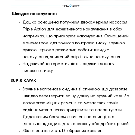
Швидке накачування
Дошка оснащена потужним двокамерним насосом
Triple Action для ефективного накачування в обох
напрямках, що прискорює накачування. Оснащений
манометром для точного контролю тиску, зручною
ручкою і трьома режимами роботи: швидке
накачування, знижений опір і точне накачування.
Надзвичайна герметичність завдяки клапану
високого тиску
SUP & KAYAK
Зручне неопренове сидіння зі спинкою, що дозволяє
швидко перетворити вашу дошку на зручний каяк. За
допомогою міцних ременів та металевих гачків
сидіння можна легко прикріпити та налаштувати.
Додатковим бонусом є кишеня на спинці, яка
ідеально підходить для телефону або дрібних речей.
Збільшена кількість D-образних кріплень