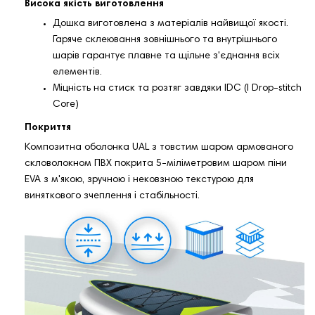
Висока якість виготовлення
Дошка виготовлена ​​з матеріалів найвищої якості.
Гаряче склеювання зовнішнього та внутрішнього
шарів гарантує плавне та щільне з'єднання всіх
елементів.
Міцність на стиск та розтяг завдяки IDC (I Drop-stitch
Core)
Покриття
Композитна оболонка UAL з товстим шаром армованого
скловолокном ПВХ покрита 5-міліметровим шаром піни
EVA з м'якою, зручною і нековзною текстурою для
виняткового зчеплення і стабільності.