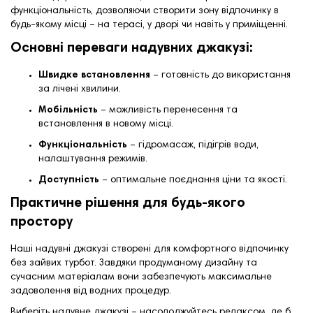
функціональність, дозволяючи створити зону відпочинку в
будь-якому місці – на терасі, у дворі чи навіть у приміщенні.
Основні переваги надувних джакузі:
Швидке встановлення
– готовність до використання
за лічені хвилини.
Мобільність
– можливість перенесення та
встановлення в новому місці.
Функціональність
– гідромасаж, підігрів води,
налаштування режимів.
Доступність
– оптимальне поєднання ціни та якості.
Практичне рішення для будь-якого
простору
Наші надувні джакузі створені для комфортного відпочинку
без зайвих турбот. Завдяки продуманому дизайну та
сучасним матеріалам вони забезпечують максимальне
задоволення від водних процедур.
Виберіть надувне джакузі – насолоджуйтесь релаксом, де б