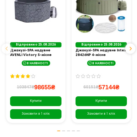
Відправимо 25.08.2026
Відправимо 25.08.2026
Джакузі-SPA надувне
Джакузі-SPA надувне Intex
AVENLI Victory 5-місне
28426NP 4-місне
В НАЯВНОСТІ
В НАЯВНОСТІ
98655₴
57144₴
103847₴
60151₴
Купити
Купити
Замовити в 1 клік
Замовити в 1 клік