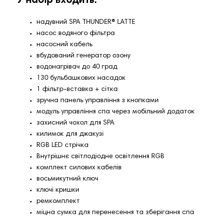
У набір входить:
надувний SPA THUNDER®️ LATTE
насос водяного фільтра
насосний кабель
вбудований генератор озону
водонагрівач до 40 град
130 бульбашкових насадок
1 фільтр-вставка + сітка
зручна панель управління з кнопками
модуль управління спа через мобільний додаток
захисний чохол для SPA
килимок для джакузі
RGB LED стрічка
Внутрішнє світлодіодне освітлення RGB
комплект силових кабелів
восьмикутний ключ
ключі кришки
ремкомплект
міцна сумка для перенесення та зберігання спа