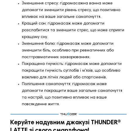
Зменшення стресу: гідромасажна ванна може
допомогти зменшити рівень стресу, що позитивно
впливає на ваше загальне самопочуття.
Кращий сон: гідромасаж може допомогти
розслабитися та зменшити стрес, що може сприяти
кращому сну.
Зменшення болю: гідромасаж може допомогти
зменшити біль, особливо при ревматичних або
посттравматичних захворюваннях.
Покращена гнучкість: гідромасаж може допомогти
покращити гнучкість суглобів і м'язів, що особливо
важливо для літніх людей або спортсменів.
Поліпшення самопочуття: гідромасаж може
допомогти покращити ваше загальне самопочуття
та настрій, що позитивно впливає на ваше
повсякденне життя.
Керуйте надувним джакузі THUNDER®️
LATTE зі свого смартфона!