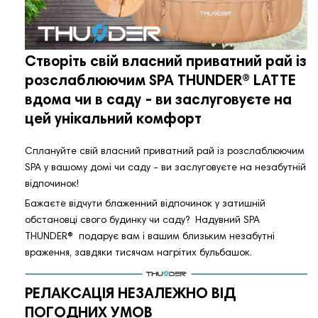
Створіть свій власний приватний рай із
розслаблюючим SPA THUNDER®️ LATTE
вдома чи в саду - ви заслуговуєте на
цей унікальний комфорт
Сплануйте свій власний приватний рай із розслаблюючим
SPA у вашому домі чи саду - ви заслуговуєте на незабутній
відпочинок!
Бажаєте відчути блаженний відпочинок у затишній
обстановці свого будинку чи саду? Надувний SPA
THUNDER®️ подарує вам і вашим близьким незабутні
враження, завдяки тисячам нагрітих бульбашок.
РЕЛАКСАЦІЯ НЕЗАЛЕЖНО ВІД
ПОГОДНИХ УМОВ