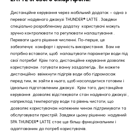
Дистанційне керування через мобільний додаток – одна з
переваг надувного джакузі THUNDER®️ LATTE . Завдяки
спеціально розробленому додатку користувачі можуть
зручно контролювати та регулювати налаштування .
Переваги цього рішення численні. По-перше, це
забезпечує комфорт і зручність використання. Вам не
потрібно вставати, щоб налаштувати параметри води під
свої потреби! Крім того, дистанційне керування дозволяє
користувачам готувати ванну заздалегідь . Ви можете
дистанційно ввімкнути підігрів води або гідромасаж
перед тим, як зайти в нього, щоб насолодитися готовим і
ідеально підготовленим джакузі . Крім того, дистанційне
керування дозволяє відстежувати стан надувного джакузі ,
наприклад температуру води та рівень чистоти, що
дозволяє користувачам належним чином підтримувати та
обслуговувати пристрій. Завдяки цьому рішенню надувний
SPA THUNDER®️ LATTE стає ще більш функціональним і
адаптованим до потреб користувачів.