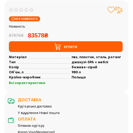
НЕ В НАЯВНОСТІ
Закінчились
83578₴
87976₴
КУПИТИ
Матеріал
пвх, пластик, сталь, ротанг
Тип
джакузі-SPA + меблі
Колір
бежево-сірий
Об'єм, л
980 л
Країна-виробник
Польща
Всі характеристики
ДОСТАВКА
Кур`єрська доставка
У відділення Нової пошти
ОПЛАТА
Готівкою кур`єру
Карта Visa/Mastercard