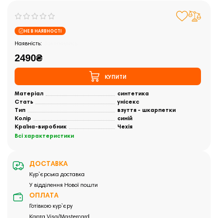
НЕ В НАЯВНОСТІ
Закінчились
2490₴
КУПИТИ
Матеріал
синтетика
Стать
унісекс
Тип
взуття - шкарпетки
Колір
синій
Країна-виробник
Чехія
Всі характеристики
ДОСТАВКА
Кур`єрська доставка
У відділення Нової пошти
ОПЛАТА
Готівкою кур`єру
Карта Visa/Mastercard