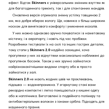
ефект. Відтак
Skinners
є універсальним змінним взуттям як
для багатоденного трекінгу, так і для спонтанних мандрів.
Оновлена версія отримала знімну устілку товщиною 2
мм, яка добре вбирає вологу. Ще, новинка з більш широким
носком для виняткового комфорту і уникнення мозолів.
У них можна однаково зручно почуватися і в наметовому
містечку, і в аеропорту, і навіть під час пробіжки.
Розробники тестували їх на склі та інших гострих деталях,
тому стопи у
Skinners 2.0
надійно захищені, хоча
прогулянки у них за відчуттями максимально наближені до
прогулянок босоніж. Також у них зручно займатися
найрізноманітнішими видами спорту або ж просто
займатися у залі.
Skinners 2.0
не мають жодних швів чи проклеювань,
підошва — водонепроникна. У згорнутому стані вони
рекордно компактні і легко поміщаються у кишені одягу
або ж наплічника. Виготовлені із подвійного полімеру та
антибактеріальних волокон з іонами срібла. Підходять для
машинного прання.