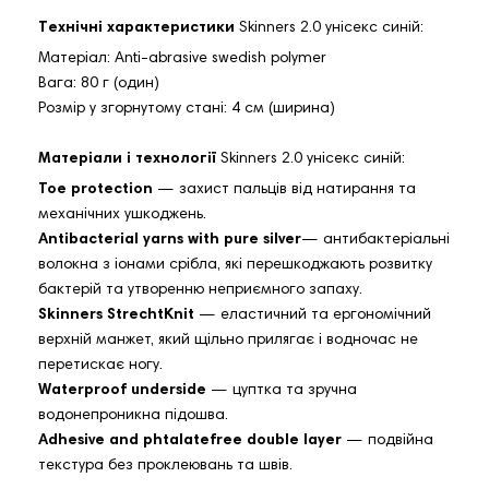
Технічні характеристики
Skinners 2.0 унісекс синій:
Матеріал: Anti-abrasive swedish polymer
Вага: 80 г (один)
Розмір у згорнутому стані: 4 см (ширина)
Матеріали і технології
Skinners 2.0 унісекс синій:
Toe protection
— захист пальців від натирання та
механічних ушкоджень.
Antibacterial yarns with pure silver
— антибактеріальні
волокна з іонами срібла, які перешкоджають розвитку
бактерій та утворенню неприємного запаху.
Skinners StrechtKnit
— еластичний та ергономічний
верхній манжет, який щільно прилягає і водночас не
перетискає ногу.
Waterproof underside
— цуптка та зручна
водонепроникна підошва.
Adhesive and phtalatefree double layer
— подвійна
текстура без проклеювань та швів.