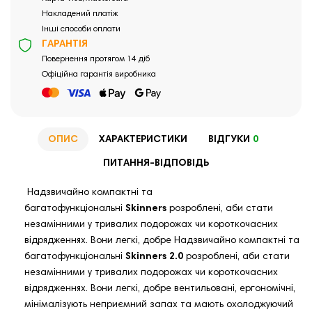
Накладений платіж
Інші способи оплати
ГАРАНТІЯ
Повернення протягом 14 діб
Офіційна гарантія виробника
ОПИС
ХАРАКТЕРИСТИКИ
ВІДГУКИ
0
ПИТАННЯ-ВІДПОВІДЬ
Надзвичайно компактні та
багатофункціональні
Skinners
розроблені, аби стати
незамінними у тривалих подорожах чи короткочасних
відрядженнях. Вони легкі, добре Надзвичайно компактні та
багатофункціональні
Skinners
2.0
розроблені, аби стати
незамінними у тривалих подорожах чи короткочасних
відрядженнях. Вони легкі, добре вентильовані, ергономічні,
мінімалізують неприємний запах та мають охолоджуючий