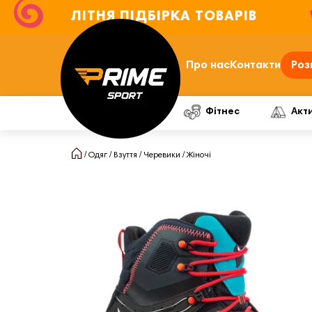
ЛІТНЯ ПІДБІРКА ТОВАРІВ
Про нас
Контакти
Роз
Фітнес
Акт
Одяг
Взуття
Черевики
Жіночі