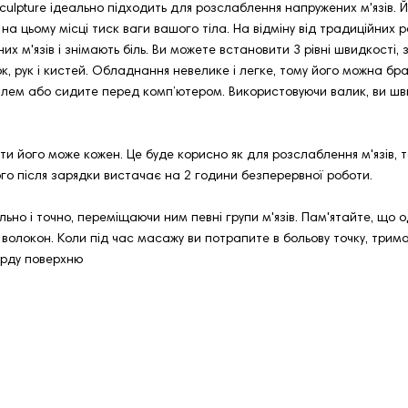
Sculpture ідеально підходить для розслаблення напружених м'язів. 
на цьому місці тиск ваги вашого тіла. На відміну від традиційних 
х м'язів і знімають біль. Ви можете встановити 3 рівні швидкості, 
, рук і кистей. Обладнання невелике і легке, тому його можна бр
ілем або сидите перед комп’ютером. Використовуючи валик, ви шви
 його може кожен. Це буде корисно як для розслаблення м'язів, так 
го після зарядки вистачає на 2 години безперервної роботи.
ьно і точно, переміщаючи ним певні групи м'язів. Пам'ятайте, що
 волокон. Коли під час масажу ви потрапите в больову точку, трим
ерду поверхню