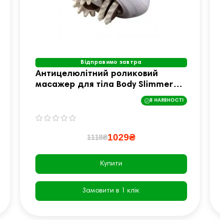
Відправимо завтра
Антицелюлітний роликовий
масажер для тіла Body Slimmer
SQ-100
В НАЯВНОСТІ
1029₴
1118₴
Купити
Замовити в 1 клік