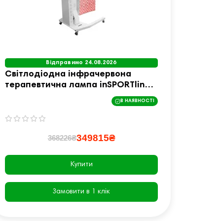
Відправимо 24.08.2026
Світлодіодна інфрачервона
Інфра
терапевтична лампа inSPORTline
inSPO
Supetar біла
В НАЯВНОСТІ
349815₴
368226₴
Купити
Замовити в 1 клік