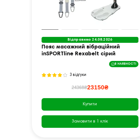
Відправимо 24.08.2026
Пояс масажний вібраційний
inSPORTline Rexabelt сірий
В НАЯВНОСТІ
3 відгуки
23150₴
24368₴
Купити
Замовити в 1 клік