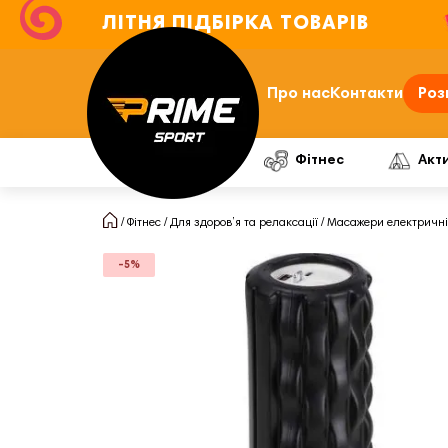
ЛІТНЯ ПІДБІРКА ТОВАРІВ
Про нас
Контакти
Роз
Фітнес
Акт
Фітнес
Для здоров’я та релаксації
Масажери електричні
-5%