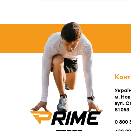
Конт
Україн
м. Нов
вул. С
81053
0 800 