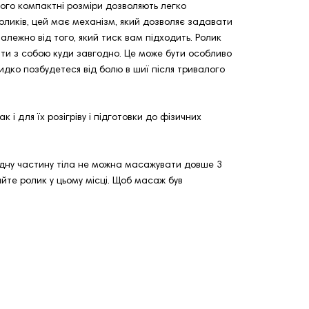
Його компактні розміри дозволяють легко
роликів, цей має механізм, який дозволяє задавати
залежно від того, який тиск вам підходить. Ролик
ати з собою куди завгодно. Це може бути особливо
дко позбудетеся від болю в шиї після тривалого
і для їх розігріву і підготовки до фізичних
 одну частину тіла не можна масажувати довше 3
айте ролик у цьому місці. Щоб масаж був