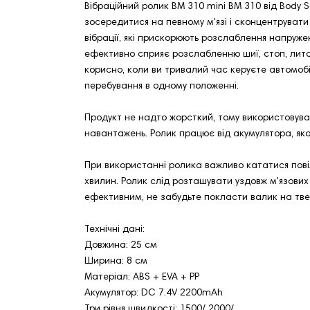
Вібраційний ролик BM 310 mini BM 310 від Body 
зосередитися на певному м'язі і сконцентрувати 
вібрації, які прискорюють розслаблення напружени
ефективно сприяє розслабленню шиї, стоп, литок
корисно, коли ви тривалий час керуєте автомоб
перебування в одному положенні.
Продукт не надто жорсткий, тому використовувати
навантажень. Ролик працює від акумулятора, яко
При використанні ролика важливо кататися повіл
хвилин. Ролик слід розташувати уздовж м'язових
ефективним, не забудьте покласти валик на тв
Технічні дані:
Довжина: 25 см
Ширина: 8 см
Матеріал: ABS + EVA + PP
Акумулятор: DC 7.4V 2200mAh
Три рівня швидкості: 1500/ 2000/