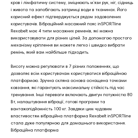
кров і лімфатичну систему, зміцнюють м’язи рук, ніг, сідниць
і живота та запобігають затримці води в тканинах. Його
корисний ефект підтверджується рядом задоволених
користувачів. Вібраційний масажний пояс inSPORTline
Rexabelt має 4 типи масажних ременів, які можна
використовувати для різних цілей. За допомогою простого
механізму кріплення ви можете легко і швидко вибрати
ремінь, який вам найбільше підходить.
Висоту можна регулювати в 7 різних положеннях, що
дозволяє всім користувачам користуватися вібраційною
платформою. Зручна скляна основа оснащена точками
ковзання, які гарантують максимальну стійкість під час
тренування. Інші переваги включають двигун потужністю 80
Вт, налаштування вібрації, готові програми та
вантажопідйомність 100 кг. Завдяки цим чудовим
властивостям вібраційна платформа Rexabelt inSPORTline
стала дуже популярною для домашнього використання.
Вібраційна платформа