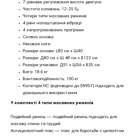
7-рівневе регулювання висоти двигуна
Частота коливань: 12-25 Гц
Чотири типи масажних ременів
4 рівні налаштування вібрації
4 запрограмованих програми
Скляна основа
Нековзні ноги
Розміри основи: L80 см x Ш40
Розміри: Д80 см х Ш 48 см х В123 см
Розміри упаковки: Д91 х Ш56 х В35 см
Вага: 18,6 кг
Вантажопідйомність: 100 кг
Категорія HC (відповідно до EN957) підходить для
домашнього використання
У комплекті 4 типи масажних ременів
Подвійний ремінь — подвійний ремінь підходить для
масажу спини та грудей
Антицелюлітний пояс — пояс для боротьби з целюлітом