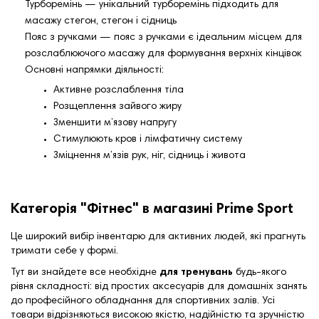
Турборемінь — унікальний турборемінь підходить для
масажу стегон, стегон і сідниць
Пояс з ручками — пояс з ручками є ідеальним місцем для
розслаблюючого масажу для формування верхніх кінцівок
Основні напрямки діяльності:
Активне розслаблення тіла
Розщеплення зайвого жиру
Зменшити м’язову напругу
Стимулюють кров і лімфатичну систему
Зміцнення м’язів рук, ніг, сідниць і живота
Категорія "Фітнес" в магазині Prime Sport
Це широкий вибір інвентарю для активних людей, які прагнуть
тримати себе у формі.
Тут ви знайдете все необхідне
для тренувань
будь-якого
рівня складності: від простих аксесуарів для домашніх занять
до професійного обладнання для спортивних залів. Усі
товари відрізняються високою якістю, надійністю та зручністю