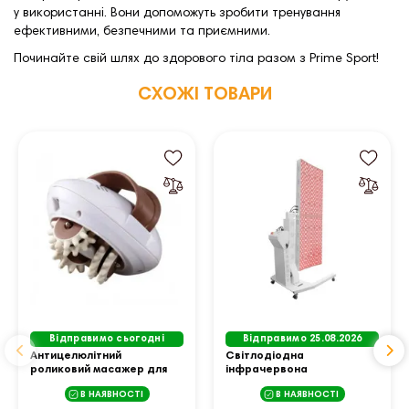
у використанні. Вони допоможуть зробити тренування
ефективними, безпечними та приємними.
Починайте свій шлях до здорового тіла разом з Prime Sport!
СХОЖІ ТОВАРИ
Відправимо сьогодні
Відправимо 25.08.2026
Антицелюлітний
Світлодіодна
роликовий масажер для
інфрачервона
тіла Body Slimmer SQ-100
терапевтична лампа
В НАЯВНОСТІ
В НАЯВНОСТІ
inSPORTline Supetar біла