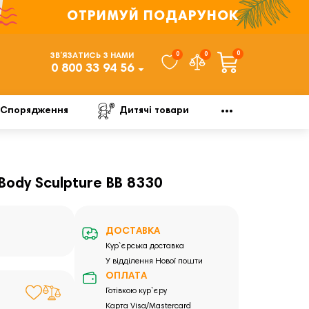
ОТРИМУЙ ПОДАРУНОК
0
0
0
ЗВ’ЯЗАТИСЬ З НАМИ
0 800 33 94 56
Спорядження
Дитячі товари
Body Sculpture BB 8330
ДОСТАВКА
Кур`єрська доставка
У відділення Нової пошти
ОПЛАТА
Готівкою кур`єру
Карта Visa/Mastercard