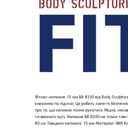
Фітнес-килимок 15 мм BB 8330 від Body Sculptur
ковзанню по підлозі. Це робить заняття безпечн
про те, що килимок почне рухатися. Міцна, неко
та винного оцту. Килимок BB 8330 не тільки товс
80 см Товщина килимка: 15 мм Матеріал: NBR Кол