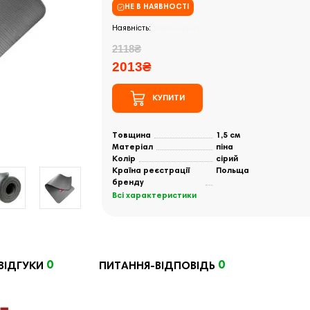
НЕ В НАЯВНОСТІ
Закінчились
2118₴
2013₴
КУПИТИ
Товщина
1,5 см
Матеріал
піна
Колір
сірий
Країна реєстрації
Польща
бренду
Всі характеристики
0
0
ВІДГУКИ
ПИТАННЯ-ВІДПОВІДЬ