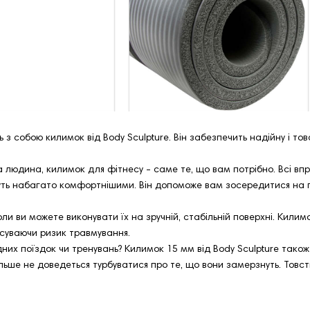
 з собою килимок від Body Sculpture. Він забезпечить надійну і тов
людина, килимок для фітнесу - саме те, що вам потрібно. Всі вправ
ть набагато комфортнішими. Він допоможе вам зосередитися на пра
оли ви можете виконувати їх на зручній, стабільній поверхні. Кили
усуваючи ризик травмування.
х поїздок чи тренувань? Килимок 15 мм від Body Sculpture також 
 більше не доведеться турбуватися про те, що вони замерзнуть. Тов