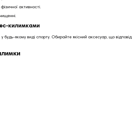
 фізичної активності.
очищенні.
нес-килимками
у будь-якому виді спорту. Обирайте якісний аксесуар, що відпов
илимки