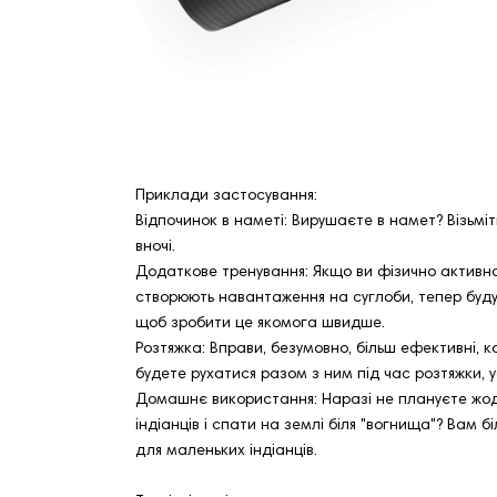
Приклади застосування:
Відпочинок в наметі: Вирушаєте в намет? Візьміть
вночі.
Додаткове тренування: Якщо ви фізично активна 
створюють навантаження на суглоби, тепер буду
щоб зробити це якомога швидше.
Розтяжка: Вправи, безумовно, більш ефективні, к
будете рухатися разом з ним під час розтяжки, 
Домашнє використання: Наразі не плануєте жодни
індіанців і спати на землі біля "вогнища"? Вам
для маленьких індіанців.