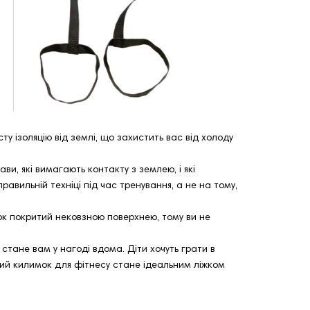
сту ізоляцію від землі, що захистить вас від холоду
и, які вимагають контакту з землею, і які
вильній техніці під час тренування, а не на тому,
мок покритий нековзною поверхнею, тому ви не
стане вам у нагоді вдома. Діти хочуть грати в
стий килимок для фітнесу стане ідеальним ліжком