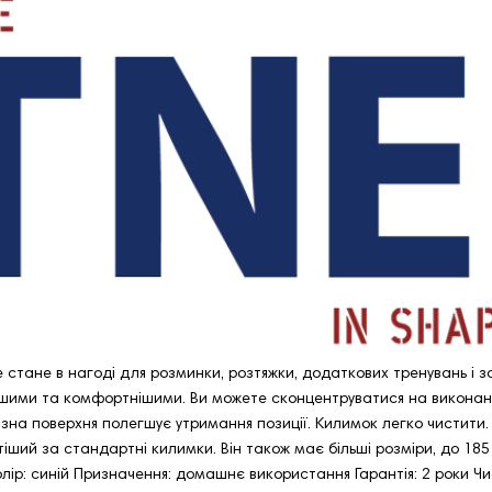
e стане в нагоді для розминки, розтяжки, додаткових тренувань і з
ішими та комфортнішими. Ви можете сконцентруватися на виконанні
взна поверхня полегшує утримання позиції. Килимок легко чистити
тіший за стандартні килимки. Він також має більші розміри, до 185
ір: синій Призначення: домашнє використання Гарантія: 2 роки Чис