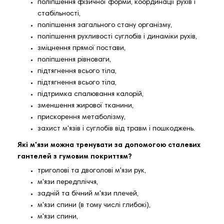
поліпшення фізичної форми, координації рухів і
стабільності,
поліпшення загального стану організму,
поліпшення рухливості суглобів і динаміки рухів,
зміцнення прямої постави,
поліпшення рівноваги,
підтягнення всього тіла,
підтягнення всього тіла,
підтримка спалювання калорій,
зменшення жирової тканини,
прискорення метаболізму,
захист м'язів і суглобів від травм і пошкоджень.
Які м'язи можна тренувати за допомогою сталевих
гантелей з гумовим покриттям?
триголові та двоголові м'язи рук,
м'язи передпліччя,
задній та бічний м'язи плечей,
м'язи спини (в тому числі глибокі),
м'язи спини,