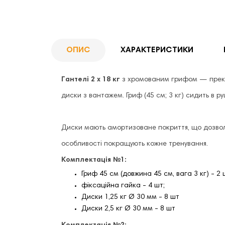
ОПИС
ХАРАКТЕРИСТИКИ
Гантелі 2 х 18 кг
з хромованим грифом — прекра
диски з вантажем. Гриф (45 см; 3 кг) сидить в ру
Диски мають амортизоване покриття, що дозволяє
особливості покращують кожне тренування.
Комплектація №1:
Гриф 45 см (довжина 45 см, вага 3 кг) - 2 
фіксаційна гайка - 4 шт;
Диски 1,25 кг Ø 30 мм - 8 шт
Диски 2,5 кг Ø 30 мм - 8 шт