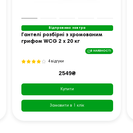
Відправимо завтра
Гантелі розбірні з хромованим
грифом WCG 2 х 20 кг
В НАЯВНОСТІ
4 відгуки
2549₴
Купити
Замовити в 1 клік