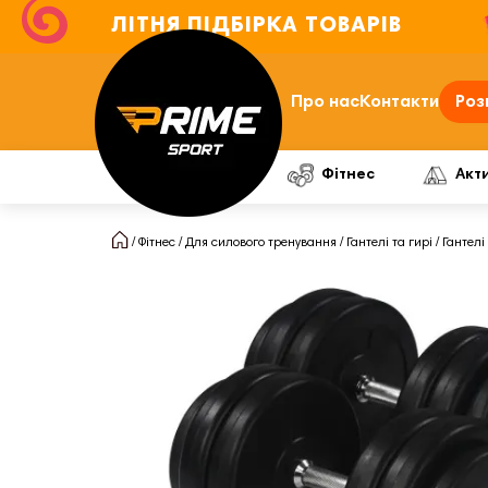
ЛІТНЯ ПІДБІРКА ТОВАРІВ
Про нас
Контакти
Роз
Фітнес
Акт
Фітнес
Для силового тренування
Гантелі та гирі
Гантелі