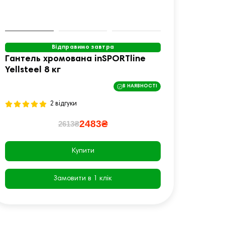
Відправимо завтра
Гантель хромована inSPORTline
Ганте
Yellsteel 8 кг
Hexst
В НАЯВНОСТІ
2 відгуки
2483₴
2613₴
Купити
Замовити в 1 клік