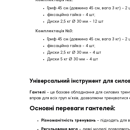
Комплектація №2:
Гриф 45 см (довжина 45 см, вага 3 кг) - 2 
фіксаційна гайка - 4 шт;
Диски 2,5 кг Ø 30 мм - 12 шт
Комплектація №3:
Гриф 45 см (довжина 45 см, вага 3 кг) - 2 
фіксаційна гайка - 4 шт;
Диски 2,5 кг Ø 30 мм - 4 шт
Диски 5 кг Ø 30 мм - 4 шт
Універсальний інструмент для сило
Гантелі
– це базове обладнання для силових тренув
вправ для всіх груп м’язів, дозволяючи тренуватися 
Основні переваги гантелей:
Різноманітність тренувань
– підходять для в
Регульована вага
– деякі моделі дозволяють