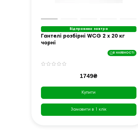
Відправимо завтра
Гантелі розбірні WCG 2 х 20 кг
чорні
В НАЯВНОСТІ
1749₴
Купити
Замовити в 1 клік