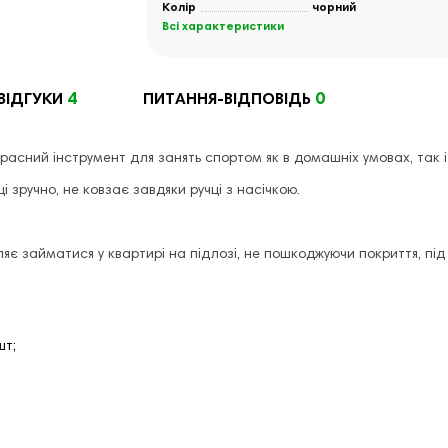
Колір
чорний
Всі характеристики
4
0
ВІДГУКИ
ПИТАННЯ-ВІДПОВІДЬ
сний інструмент для занять спортом як в домашніх умовах, так і 
ці зручно, не ковзає завдяки ручці з насічкою.
 займатися у квартирі на підлозі, не пошкоджуючи покриття, під ч
шт;