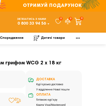
ОТРИМУЙ ПОДАРУНОК
0
0
0
ЗВ’ЯЗАТИСЬ З НАМИ
0 800 33 94 56
Спорядження
Дитячі товари
ним грифом WCG 2 х 18 кг
ДОСТАВКА
Кур`єрська доставка
У відділення Нової пошти
ОПЛАТА
Готівкою кур`єру
Карта Visa/Mastercard