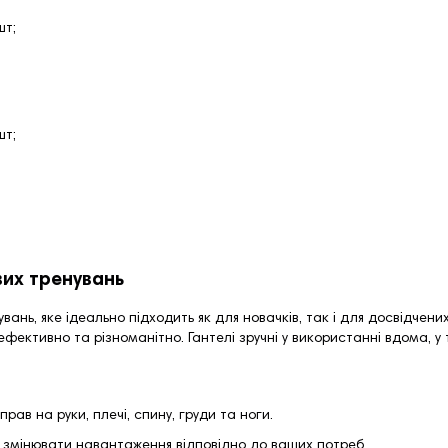
шт;
шт;
вих тренувань
ань, яке ідеально підходить як для новачків, так і для досвідчен
ефективно та різноманітно. Гантелі зручні у використанні вдома, у 
прав на руки, плечі, спину, груди та ноги.
 змінювати навантаження відповідно до ваших потреб.