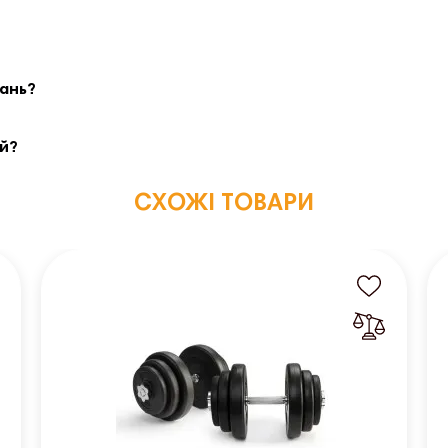
вань?
ей?
СХОЖІ ТОВАРИ