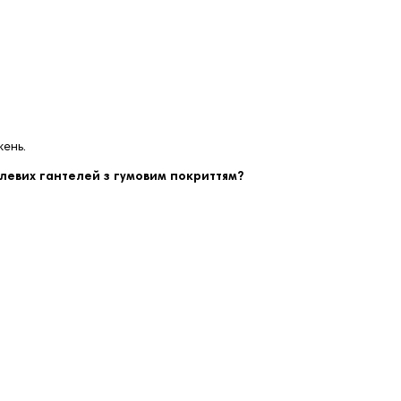
жень.
алевих гантелей з гумовим покриттям?