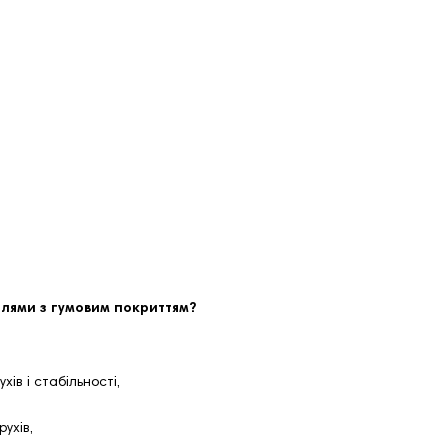
елями з гумовим покриттям?
ів і стабільності,
ухів,