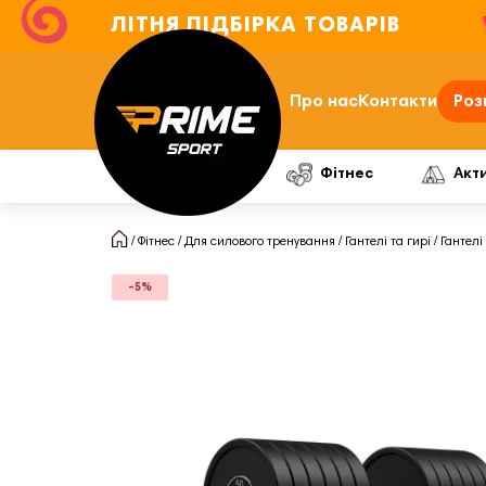
ЛІТНЯ ПІДБІРКА ТОВАРІВ
Про нас
Контакти
Роз
Фітнес
Акт
Фітнес
Для силового тренування
Гантелі та гирі
Гантелі
-5%