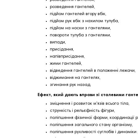
розведення гантелей,
розведення гантелей,
підйом гантелей вгору вбік,
підйом рук вбік з нахилом тулуба,
підйом на носки з гантелями,
повороти тулуба з гантелями,
випади,
присідання,
напівприсідання,
жими гантелей,
відведення гантелей в положенні лежачи,
віджимання на гантелях,
згинання рук назад.
Ефект, який дають вправи зі сталевими гант
зміцнення і розвиток м'язів всього тіла,
стрункість і рельєфність фігури,
поліпшення фізичної форми, координації рух
поліпшення загального стану організму,
поліпшення рухливості суглобів і динаміки р