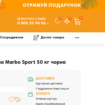
ОТРИМУЙ ПОДАРУНОК
0
0
0
ЗВ’ЯЗАТИСЬ З НАМИ
0 800 33 94 56
Спорядження
Дитячі товари
а Marbo Sport 50 кг чорна
ДОСТАВКА
Кур`єрська доставка
У відділення Нової пошти
ОПЛАТА
Готівкою кур`єру
Карта Visa/Mastercard