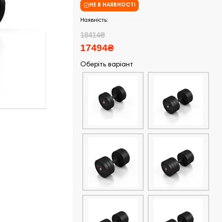
НЕ В НАЯВНОСТІ
Закінчились
18414₴
17494₴
Оберіть варіант