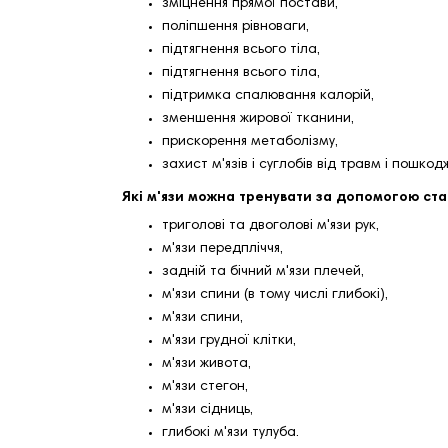
зміцнення прямої постави,
поліпшення рівноваги,
підтягнення всього тіла,
підтягнення всього тіла,
підтримка спалювання калорій,
зменшення жирової тканини,
прискорення метаболізму,
захист м'язів і суглобів від травм і пошкод
Які м'язи можна тренувати за допомогою ст
триголові та двоголові м'язи рук,
м'язи передпліччя,
задній та бічний м'язи плечей,
м'язи спини (в тому числі глибокі),
м'язи спини,
м'язи грудної клітки,
м'язи живота,
м'язи стегон,
м'язи сідниць,
глибокі м'язи тулуба.