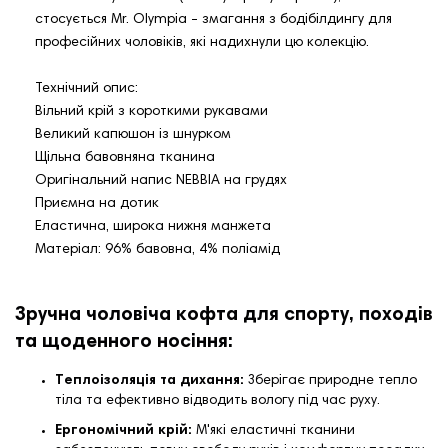
стосується Mr. Olympia - змагання з бодібілдингу для
професійних чоловіків, які надихнули цю колекцію.
Технічний опис:
Вільний крій з короткими рукавами
Великий капюшон із шнурком
Щільна бавовняна тканина
Оригінальний напис NEBBIA на грудях
Приємна на дотик
Еластична, широка нижня манжета
Матеріал: 96% бавовна, 4% поліамід
Зручна чоловіча кофта для спорту, походів
та щоденного носіння:
Теплоізоляція та дихання:
Зберігає природне тепло
тіла та ефективно відводить вологу під час руху.
Ергономічний крій:
М'які еластичні тканини