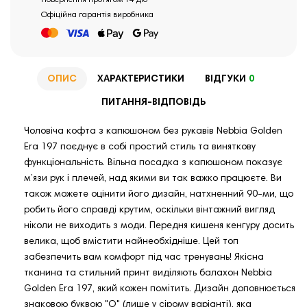
Повернення протягом 14 діб
Офіційна гарантія виробника
ОПИС
ХАРАКТЕРИСТИКИ
ВІДГУКИ
0
ПИТАННЯ-ВІДПОВІДЬ
Чоловіча кофта з капюшоном без рукавів Nebbia Golden
Era 197 поєднує в собі простий стиль та виняткову
функціональність. Вільна посадка з капюшоном показує
м’язи рук і плечей, над якими ви так важко працюєте. Ви
також можете оцінити його дизайн, натхненний 90-ми, що
робить його справді крутим, оскільки вінтажний вигляд
ніколи не виходить з моди. Передня кишеня кенгуру досить
велика, щоб вмістити найнеобхідніше. Цей топ
забезпечить вам комфорт під час тренувань! Якісна
тканина та стильний принт виділяють балахон Nebbia
Golden Era 197, який кожен помітить. Дизайн доповнюється
знаковою буквою "O" (лише у сірому варіанті), яка