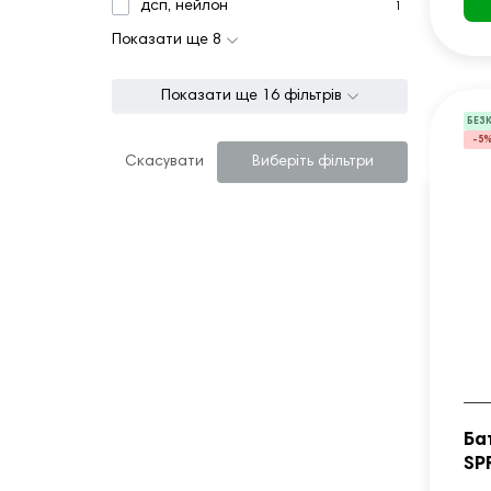
дсп, нейлон
1
Показати ще 8
Показати ще 16 фільтрів
БЕЗ
-5
Скасувати
Виберіть фільтри
Ба
SP
зо