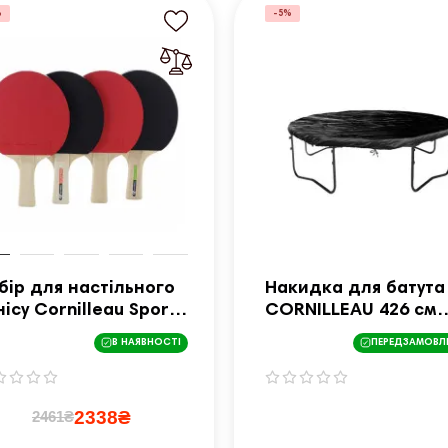
%
-5%
бір для настільного
Накидка для батута
нісу Cornilleau Sport
CORNILLEAU 426 см
attro, чорно-
323114
В НАЯВНОСТІ
ПЕРЕДЗАМОВЛ
рвоний
2338₴
2461₴