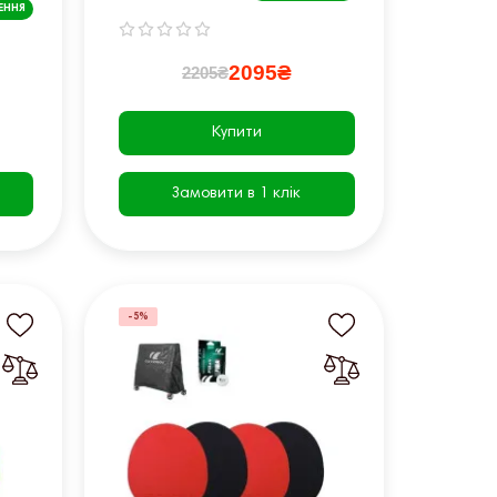
шт, помаранчеві
ЕННЯ
2095₴
2205₴
Купити
Замовити в 1 клік
-5%