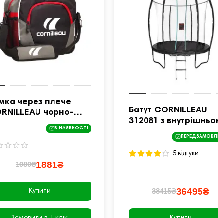
мка через плече
Батут CORNILLEAU
RNILLEAU чорно-
312081 з внутрішнь
рвона 654000
В НАЯВНОСТІ
сіткою 8 футів 244 с
ПЕРЕДЗАМОВЛ
чорний
5 відгуки
1881₴
1980₴
36495₴
38415₴
Купити
Замовити в 1 клік
Купити