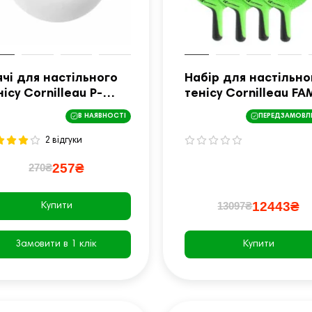
ячі для настільного
Набір для настільно
нісу Cornilleau P-
тенісу Cornilleau FA
LLS 2** 6 шт, білі
PACK OUTDOOR,
В НАЯВНОСТІ
ПЕРЕДЗАМОВЛ
зелений
2 відгуки
257₴
270₴
12443₴
13097₴
Купити
Замовити в 1 клік
Купити