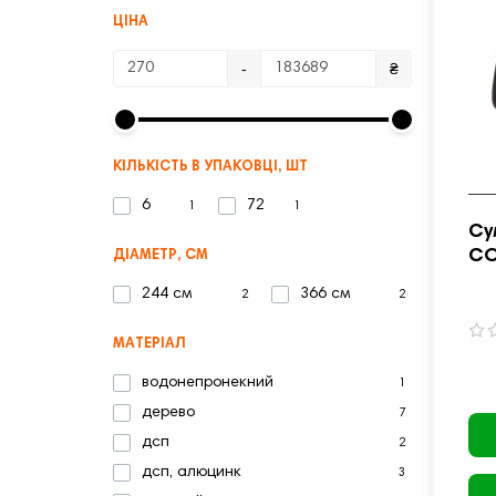
ЦІНА
-
₴
КІЛЬКІСТЬ В УПАКОВЦІ, ШТ
6
72
1
1
Су
CO
ДІАМЕТР, СМ
че
244 см
366 см
2
2
МАТЕРІАЛ
водонепронекний
1
дерево
7
дсп
2
дсп, алюцинк
3