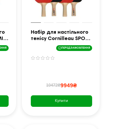
го
Набір для настільного
MILY
тенісу Cornilleau SPORT
100 INDOOR, чорно-
ЕННЯ
ПЕРЕДЗАМОВЛЕННЯ
червоний
9949₴
10472₴
Купити