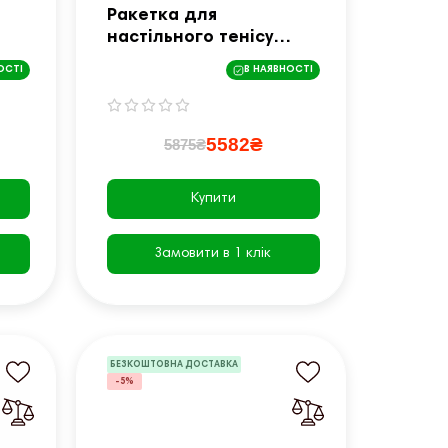
Ракетка для
настільного тенісу
Cornilleau NEXEO X200
ОСТІ
В НАЯВНОСТІ
-
OUTDOOR, чорна
5582₴
5875₴
Купити
Замовити в 1 клік
БЕЗКОШТОВНА ДОСТАВКА
-5%