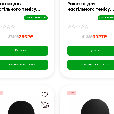
кетка для
Ракетка для
стільного тенісу
настільного тенісу
rnilleau EXCELL
Cornilleau EXCELL
В НАЯВНОСТІ
В НАЯВН
RBON 2000, чорно-
CARBON 3000, чорно
рвона
червона
3562₴
3927₴
3749₴
4133₴
Купити
Купити
Замовити в 1 клік
Замовити в 1 клік
%
-5%