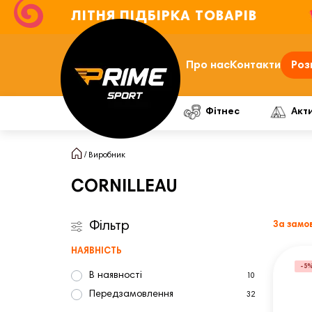
ЛІТНЯ ПІДБІРКА ТОВАРІВ
Про нас
Контакти
Роз
Фітнес
Акт
Виробник
CORNILLEAU
Фільтр
За замо
НАЯВНІСТЬ
-5
В наявності
10
Передзамовлення
32