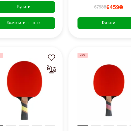
6459₴
6798₴
Купити
Замовити в 1 клік
Купити
%
-5%