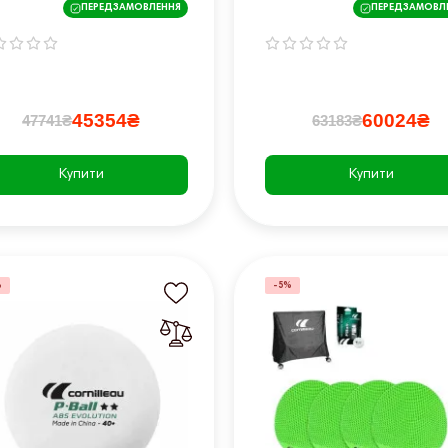
ПЕРЕДЗАМОВЛЕННЯ
ПЕРЕДЗАМОВЛ
 чорний
см чорний
45354₴
60024₴
47741₴
63183₴
Купити
Купити
%
-5%