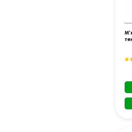
М'
те
BA