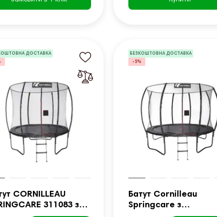
КОШТОВНА ДОСТАВКА
БЕЗКОШТОВНА ДОСТАВКА
%
-5%
тут CORNILLEAU
Батут Cornilleau
RINGCARE 311083 з
Springcare з
внішньою сіткою 244
зовнішньою сіткою 