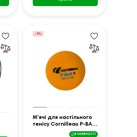
-5%
М'ячі для настільного
тенісу Cornilleau P-BALL
ABS EVOLUTION 1* 72
В НАЯВНОСТІ
366