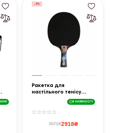
-5%
Ракетка для
настільного тенісу
Cornilleau EXCELL 1000,
ЕННЯ
В НАЯВНОСТІ
чорно-червона
2918₴
3071₴