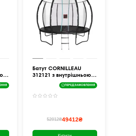
Батут CORNILLEAU
ою
312121 з внутрішньою
м
сіткою 366 см чорний
ЕННЯ
ПЕРЕДЗАМОВЛЕННЯ
49412₴
52012₴
Купити