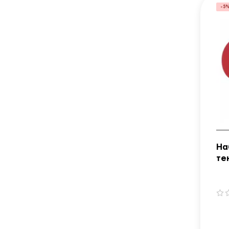
-5
На
те
Qu
че