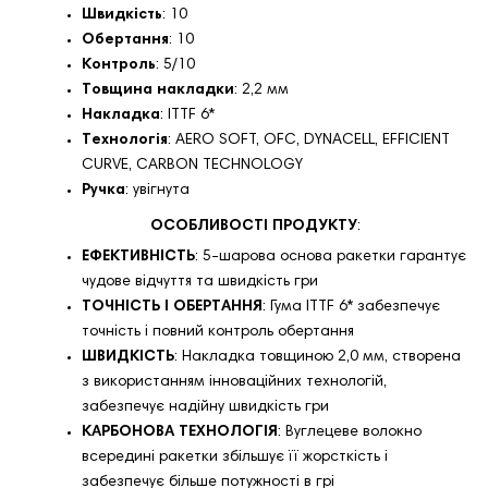
Швидкість
: 10
Обертання
: 10
Контроль
: 5/10
Товщина накладки
: 2,2 мм
Накладка
: ITTF 6*
Технологія
: AERO SOFT, OFC, DYNACELL, EFFICIENT
CURVE, CARBON TECHNOLOGY
Ручка
: увігнута
ОСОБЛИВОСТІ ПРОДУКТУ
:
ЕФЕКТИВНІСТЬ
: 5-шарова основа ракетки гарантує
чудове відчуття та швидкість гри
ТОЧНІСТЬ І ОБЕРТАННЯ
: Гума ITTF 6* забезпечує
точність і повний контроль обертання
ШВИДКІСТЬ
: Накладка товщиною 2,0 мм, створена
з використанням інноваційних технологій,
забезпечує надійну швидкість гри
КАРБОНОВА ТЕХНОЛОГІЯ
: Вуглецеве волокно
всередині ракетки збільшує її жорсткість і
забезпечує більше потужності в грі