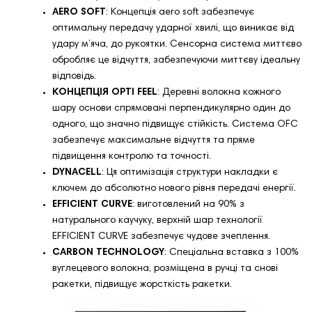
AERO SOFT
: Концепція aero soft забезпечує
оптимальну передачу ударної хвилі, що виникає від
удару м’яча, до рукоятки. Сенсорна система миттєво
обробляє це відчуття, забезпечуючи миттєву ідеальну
відповідь.
КОНЦЕПЦІЯ OPTI FEEL
: Деревні волокна кожного
шару основи спрямовані перпендикулярно один до
одного, що значно підвищує стійкість. Система OFC
забезпечує максимальне відчуття та пряме
підвищення контролю та точності.
DYNACELL
: Ця оптимізація структури накладки є
ключем до абсолютно нового рівня передачі енергії.
EFFICIENT CURVE
: виготовлений на 90% з
натурального каучуку, верхній шар технології
EFFICIENT CURVE забезпечує чудове зчеплення.
CARBON TECHNOLOGY
: Спеціальна вставка з 100%
вуглецевого волокна, розміщена в ручці та снові
ракетки, підвищує жорсткість ракетки.