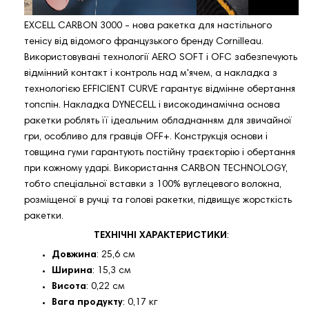
EXCELL CARBON 3000 - нова ракетка для настільного
тенісу від відомого французького бренду Cornilleau.
Використовувані технології AERO SOFT і OFC забезпечують
відмінний контакт і контроль над м'ячем, а накладка з
технологією EFFICIENT CURVE гарантує відмінне обертання
топспін. Накладка DYNECELL і високодинамічна основа
ракетки роблять її ідеальним обладнанням для звичайної
гри, особливо для гравців OFF+. Конструкція основи і
товщина гуми гарантують постійну траєкторію і обертання
при кожному ударі. Використання CARBON TECHNOLOGY,
тобто спеціальної вставки з 100% вуглецевого волокна,
розміщеної в ручці та голові ракетки, підвищує жорсткість
ракетки.
ТЕХНІЧНІ ХАРАКТЕРИСТИКИ
:
Довжина
: 25,6 см
Ширина
: 15,3 см
Висота
: 0,22 см
Вага продукту
: 0,17 кг