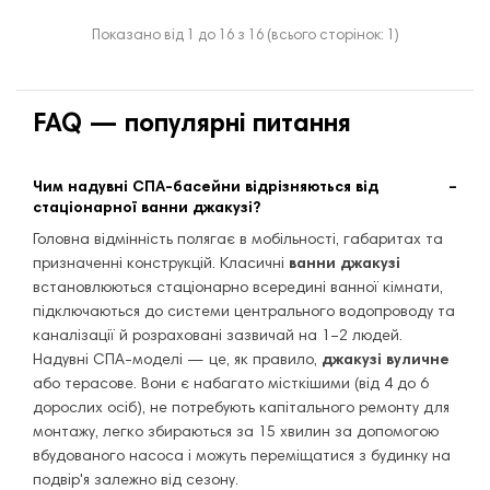
Показано від 1 до 16 з 16 (всього сторінок: 1)
FAQ — популярні питання
Чим надувні СПА-басейни відрізняються від
стаціонарної ванни джакузі?
Головна відмінність полягає в мобільності, габаритах та
призначенні конструкцій. Класичні
ванни джакузі
встановлюються стаціонарно всередині ванної кімнати,
підключаються до системи центрального водопроводу та
каналізації й розраховані зазвичай на 1–2 людей.
Надувні СПА-моделі — це, як правило,
джакузі вуличне
або терасове. Вони є набагато місткішими (від 4 до 6
дорослих осіб), не потребують капітального ремонту для
монтажу, легко збираються за 15 хвилин за допомогою
вбудованого насоса і можуть переміщатися з будинку на
подвір'я залежно від сезону.