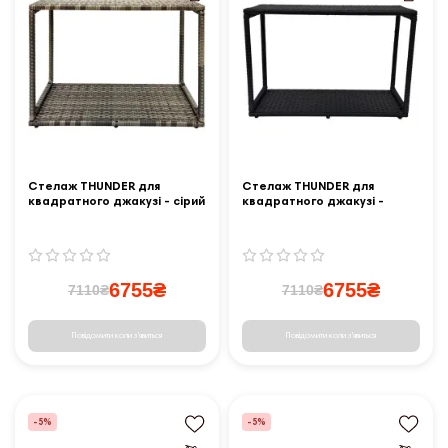
Стелаж THUNDER для
Стелаж THUNDER для
квадратного джакузі - сірий
квадратного джакузі -
чорний
6755₴
6755₴
7110₴
7110₴
Повідомити коли з'явиться
Повідомити коли з'явиться
-5%
-5%