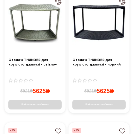
Стелаж THUNDER для
Стелаж THUNDER для
круглого джакузі - світло-
круглого джакузі - чорний
сірий
5625₴
5625₴
5921₴
5921₴
Повідомити коли з'явиться
Повідомити коли з'явиться
-5%
-5%