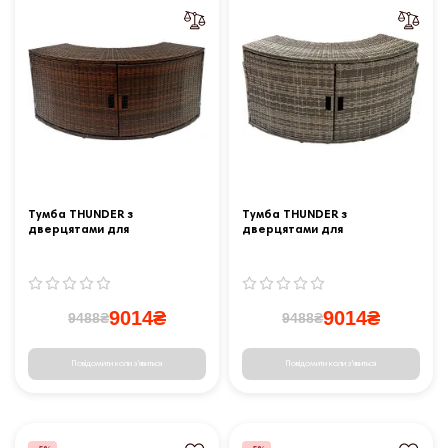
Тумба THUNDER з
Тумба THUNDER з
дверцятами для
дверцятами для
квадратного джакузі -
квадратного джакузі - сіра
коричнева
9014₴
9014₴
9488₴
9488₴
Повідомити коли з'явиться
Повідомити коли з'явиться