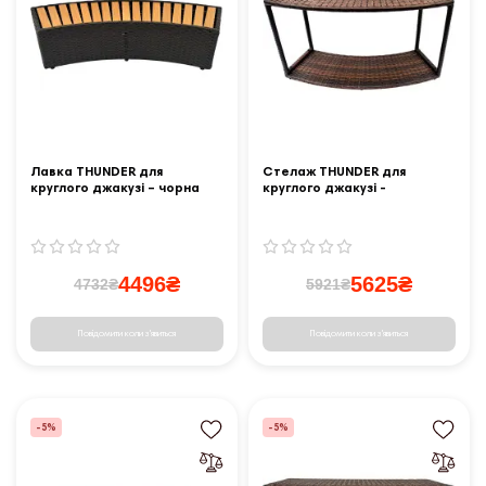
Лавка THUNDER для
Стелаж THUNDER для
круглого джакузі – чорна
круглого джакузі -
коричневий
4496₴
5625₴
4732₴
5921₴
Повідомити коли з'явиться
Повідомити коли з'явиться
-5%
-5%