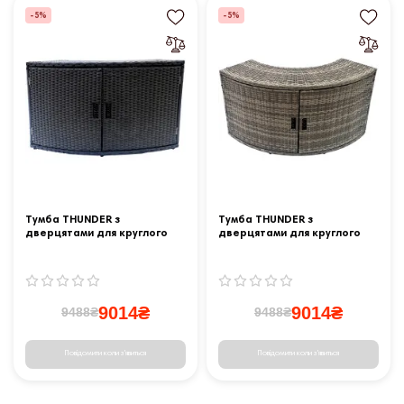
-5%
-5%
Тумба THUNDER з
Тумба THUNDER з
дверцятами для круглого
дверцятами для круглого
джакузі - чорна
джакузі – сіра
9014₴
9014₴
9488₴
9488₴
Повідомити коли з'явиться
Повідомити коли з'явиться