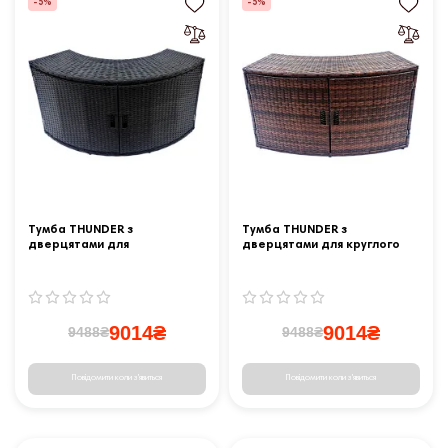
-5%
-5%
Тумба THUNDER з
Тумба THUNDER з
дверцятами для
дверцятами для круглого
квадратного джакузі -
джакузі - коричнева
чорна
9014₴
9014₴
9488₴
9488₴
Повідомити коли з'явиться
Повідомити коли з'явиться