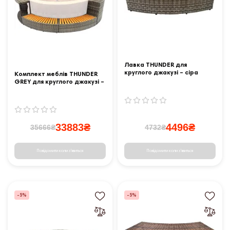
Лавка THUNDER для
круглого джакузі – сіра
Комплект меблів THUNDER
GREY для круглого джакузі –
4 шт
33883₴
4496₴
35666₴
4732₴
Повідомити коли з'явиться
Повідомити коли з'явиться
-5%
-5%