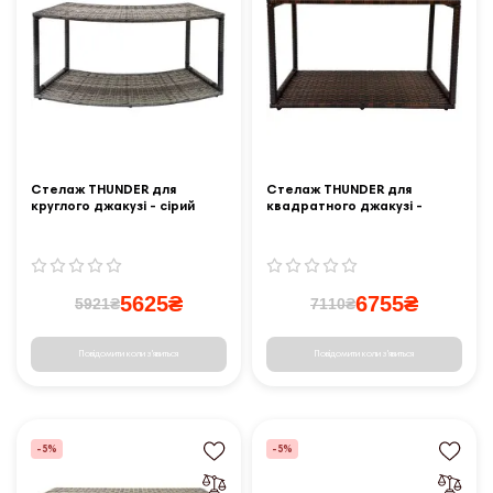
Стелаж THUNDER для
Стелаж THUNDER для
круглого джакузі - сірий
квадратного джакузі -
коричневий
5625₴
6755₴
5921₴
7110₴
Повідомити коли з'явиться
Повідомити коли з'явиться
-5%
-5%