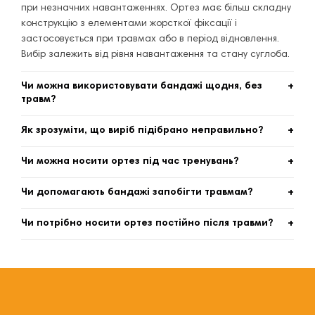
при незначних навантаженнях. Ортез має більш складну
конструкцію з елементами жорсткої фіксації і
застосовується при травмах або в період відновлення.
Вибір залежить від рівня навантаження та стану суглоба.
Чи можна використовувати бандажі щодня, без
травм?
Так, багато моделей розраховані на профілактичне
Як зрозуміти, що виріб підібрано неправильно?
використання. Вони допомагають зменшити
перевантаження суглобів під час спорту, роботи або
Ознаки неправильного розміру — надмірний тиск,
Чи можна носити ортез під час тренувань?
активного способу життя, але важливо обирати
оніміння, дискомфорт або, навпаки, відсутність фіксації.
правильний рівень компресії.
В такому випадку ефективність підтримки знижується,
Так, але залежить від типу виробу. Еластичні та спортивні
Чи допомагають бандажі запобігти травмам?
тому важливо точно дотримуватись розмірної сітки
бандажі розраховані на активні навантаження, тоді як
виробника.
жорсткі ортези частіше використовують для реабілітації
Так, вони знижують ризик перевантаження суглобів,
Чи потрібно носити ортез постійно після травми?
або за рекомендацією спеціаліста.
стабілізують рух і зменшують мікровібрації під час
навантажень. Але вони не замінюють правильну техніку
Ні, тривалість носіння залежить від типу травми та
виконання вправ і розминку.
рекомендацій лікаря. У більшості випадків використання
поступово скорочується в міру відновлення функції
суглоба.