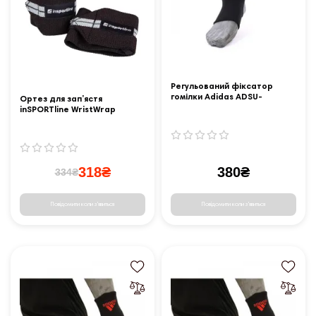
Регульований фіксатор
гомілки Adidas ADSU-
Ортез для зап’ястя
12311RD, розмір S
inSPORTline WristWrap
318₴
380₴
334₴
Повідомити коли з'явиться
Повідомити коли з'явиться