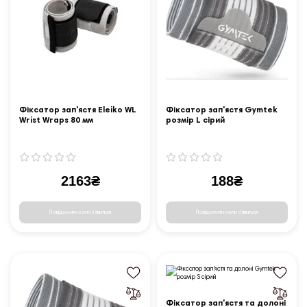
Фіксатор зап'ястя Eleiko WL
Фіксатор зап'ястя Gymtek
Wrist Wraps 80 мм
розмір L сірий
2163₴
188₴
Повідомити коли з'явиться
Повідомити коли з'явиться
Фіксатор зап'ястя та долоні