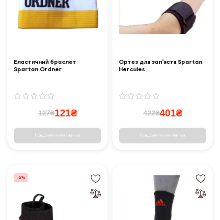
Еластичний браслет
Ортез для зап'ястя Spartan
Spartan Ordner
Hercules
121₴
401₴
127₴
422₴
Повідомити коли з'явиться
Повідомити коли з'явиться
-5%