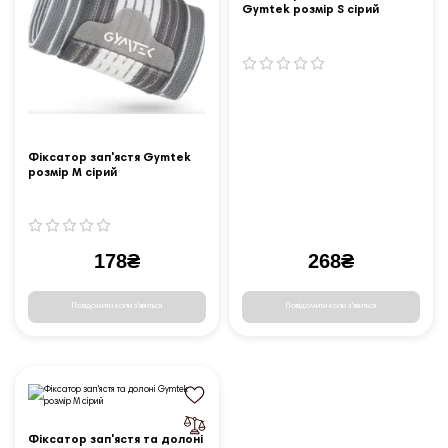
Gymtek розмір S сірий
Фіксатор зап'ястя Gymtek
розмір M сірий
178₴
268₴
Повідомити коли з'явиться
Повідомити коли з'явиться
Фіксатор зап'ястя та долоні