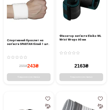
Фіксатор зап'ястя Eleiko WL
Wrist Wraps 60 мм
Спортивний браслет на
зап'ястя SPARTAN білий 1 шт.
L
243₴
2163₴
255₴
Повідомити коли з'явиться
Повідомити коли з'явиться