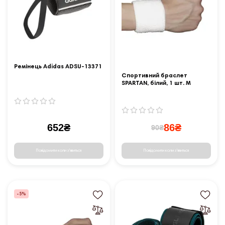
Ремінець Adidas ADSU-13371
Спортивний браслет
SPARTAN, білий, 1 шт. М
652₴
86₴
90₴
Повідомити коли з'явиться
Повідомити коли з'явиться
-5%