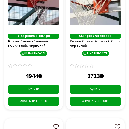
Відправимо завтра
Відправимо завтра
Кошик баскетбольний
Кошик баскетбольний, біло-
посилений, червоний
червоний
В НАЯВНОСТІ
В НАЯВНОСТІ
4944₴
3713₴
Купити
Купити
Замовити в 1 клік
Замовити в 1 клік