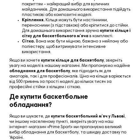
покриттям – найкращий вибір для вуличних
майданчиків. Для домашнього використання підійдуть
пластикові або композитні моделі.
Кріплення.
Кільця можуть бути настінними,
переносними (з підставкою) або кріпитися до стійки.
Для домашнього використання зручно
купити кільце і
сітку для баскетбольного м’яча
в комплекті.
Сітка.
Вона має бути міцною, бажано з нейлону або
поліестеру, щоб витримувати інтенсивне
використання.
Якщо ви хочете
купити кільце для баскетболу
, зверніть
увагу на моделі в нашому магазині. Ми пропонуємо надійне
обладнання для баскетболу
, яке підходить як для
аматорів, так і для професіоналів. Ціна на кільце варіюється
від 500 гривень за прості моделі до кількох тисяч за
професійні стійки з кільцем і сіткою.
Де купити баскетбольне
обладнання?
Якщо ви шукаєте, де
купити баскетбольний м’яч у Львові
,
чи іншому населеному пункті, зверніть увагу на наш
інтернет-магазин «
Prime Sport
» ми пропонуємо великий
вибір обладнання для баскетболу, та швидку доставку по
Україні.