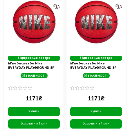
Відправимо завтра
Відправимо завтра
М'яч баскетбо Nike
М'яч баскетбо Nike
EVERYDAY PLAYGROUND 8P
EVERYDAY PLAYGROUND 8P
GRAPHIC DEFLATED розмір 5,
GRAPHIC DEFLATED розмір 7,
В НАЯВНОСТІ
В НАЯВНОСТІ
червоно-чорний
червоно-чорний
1171₴
1171₴
Купити
Купити
Замовити в 1 клік
Замовити в 1 клік