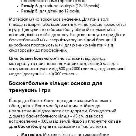
професійних і аматорських іграх.
Розмір 6
: для жінок і юніорів (12–16 років).
Розмір 5
: для дітей до 12 років.
Матеріал м’яча також має значення. Для гри в залі
підходять шкіряні або композитні м’ячі, які
краще тримаються
в руці
. Для вуличного баскетболу обирайте гумові м’ячі –
вони міцніші та стійкі до зносу. Якщо ви плануєте придбати
баскетбольний м’яч, зверніть увагу на відомі бренди. Ці
виробники пропонують м’ячі для різних рівнів гри – від
аматорських до професійних.
Ціна баскетбольного м’яча
залежить від бренду,
матеріалу та призначення. Наприклад, якісний м’яч для
залу може коштувати від 500 до 2000 гривень, тоді як вуличні
моделі доступніші – від 300 гривень.
Баскетбольне кільце: основа для
тренувань і гри
Кільце для баскетболу – ще один важливий елемент
обладнання. Воно має бути міцним, стійким до
навантажень і відповідати стандартам. Стандартний
діаметр баскетбольного кільця – 45 см, а висота
встановлення – 3,05 м від землі. Якщо ви плануєте
кільце
для баскетболу купити
, враховуйте такі аспекти:
Матеріал.
Металеві кільця з антикорозійним