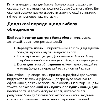
Купити кільце і сітку для баскетбольного м’яча можна як
окремо, так і в складі повноцінної баскетбольної стійки. Для
економії рекомендуємо звертати увагу на акції та знижки,
які часто пропонує наш магазин.
Додаткові поради щодо вибору
обладнання
Щоб ваш
інвентар для гри в баскетбол
служив довго,
дотримуйтесь кількох рекомендацій:
Перевірте якість.
Обирайте м’ячі та кільця від відомих
брендів, щоб уникнути швидкого зносу.
Враховуйте місце гри.
Для вуличного баскетболу
потрібен міцний м’яч і кільце, стійке до погодних умов.
Доглядайте за обладнанням.
Регулярно очищайте
м’яч від бруду та перевіряйте стан сітки й кільця.
Баскетбол – це спорт, який приносить радість і допомагає
підтримувати фізичну форму. Щоб гра була зручною та
ефективною, важливо правильно обрати інвентар. Якщо ви
хочете
баскетбольний м’яч купити
або
купити кільце для
баскетболу
, зверніть увагу на якість, матеріали та
репутацію бренду. Якісний баскетбольний м’яч і надійне
кільце зроблять ваші тренування та ігри незабутніми!