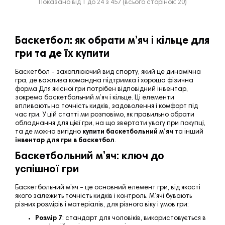
Показано від 1 до 24 з 457 (всього сторінок: 20)
Баскетбол: як обрати м’яч і кільце для
гри та де їх купити
Баскетбол – захоплюючий вид спорту, який
це динамічна
гра, де важлива командна підтримка і хороша фізична
форма
Для якісної гри потрібен відповідний інвентар,
зокрема баскетбольний м’яч і кільце. Ці елементи
впливають на точність кидків, задоволення і комфорт під
час гри. У цій статті ми розповімо, як правильно обрати
обладнання для цієї гри, на що звертати увагу при покупці,
та де можна вигідно
купити баскетбольний м’яч
та інший
інвентар для гри в баскетбол
.
Баскетбольний м’яч: ключ до
успішної гри
Баскетбольний м’яч – це основний елемент гри, від якості
якого залежить точність кидків і контроль. М’ячі бувають
різних розмірів і матеріалів, для різного віку і умов гри:
Розмір 7
: стандарт для чоловіків, використовується в