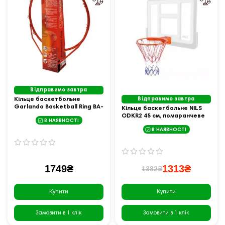
Відправимо завтра
Кільце баскетбольне
Відправимо завтра
Garlando Basketball Ring BA-
Кільце баскетбольне NILS
28 45 см
ODKR2 45 см, помаранчеве
В НАЯВНОСТІ
В НАЯВНОСТІ
1749₴
1313₴
1382₴
Купити
Купити
Замовити в 1 клік
Замовити в 1 клік