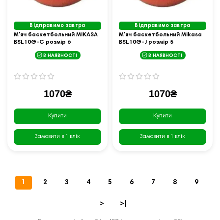
Відправимо завтра
Відправимо завтра
М'яч баскетбольний MIKASA
М'яч баскетбольний Mikasa
BSL10G-C розмір 6
BSL10G-J розмір 5
В НАЯВНОСТІ
В НАЯВНОСТІ
1070₴
1070₴
Купити
Купити
Замовити в 1 клік
Замовити в 1 клік
1
2
3
4
5
6
7
8
9
>
>|