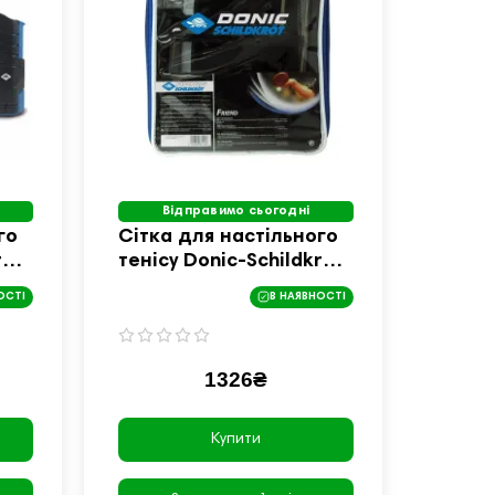
Відправимо сьогодні
го
Сітка для настільного
rot
тенісу Donic-Schildkrot
Friend
ОСТІ
В НАЯВНОСТІ
1326₴
Купити