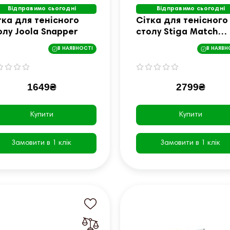
Відправимо сьогодні
Відправимо сьогодні
тка для тенісного
Сітка для тенісного
олу Joola Snapper
столу Stiga Match
637000
В НАЯВНОСТІ
В НАЯВН
1649₴
2799₴
Купити
Купити
Замовити в 1 клік
Замовити в 1 клік