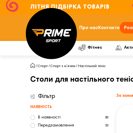
ЛІТНЯ ПІДБІРКА ТОВАРІВ
Про нас
Контакти
Роз
Фітнес
Акт
Спорт
Спорт з м’ячем
Настільний теніс
Столи для настільного тені
Фільтр
За замо
НАЯВНІСТЬ
В наявності
80
Передзамовлення
50