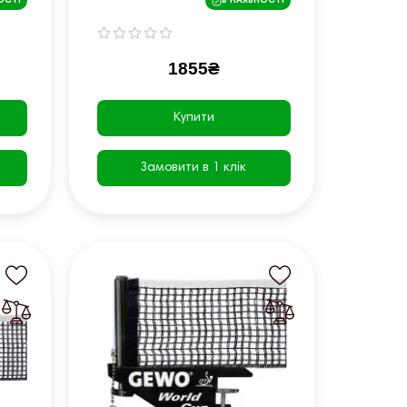
ОСТІ
В НАЯВНОСТІ
1855₴
Купити
Замовити в 1 клік