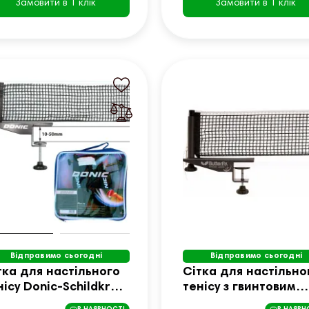
Замовити в 1 клік
Замовити в 1 клік
Відправимо сьогодні
Відправимо сьогодні
тка для настільного
Сітка для настільно
нісу Donic-Schildkrot
тенісу з гвинтовим
lley
кріпленням Butterfly