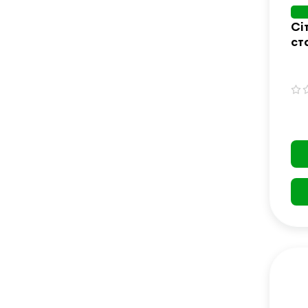
Сі
ст