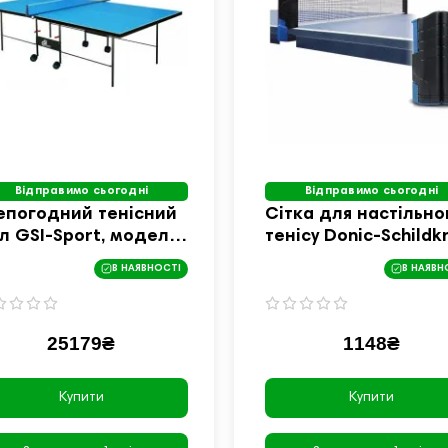
Відправимо сьогодні
Відправимо сьогодні
епогодний тенісний
Сітка для настільно
іл GSI-Sport, модель
тенісу Donic-Schildk
hletic Outdoor Alu
Flex net, синя
В НАЯВНОСТІ
В НАЯВН
ne Gt-2
25179₴
1148₴
Купити
Купити