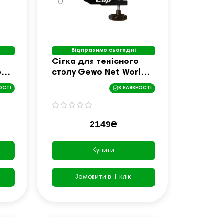
Відправимо сьогодні
Сітка для тенісного
p
столу Gewo Net World
Cup ITTF 19910000
ОСТІ
В НАЯВНОСТІ
2149₴
Купити
Замовити в 1 клік