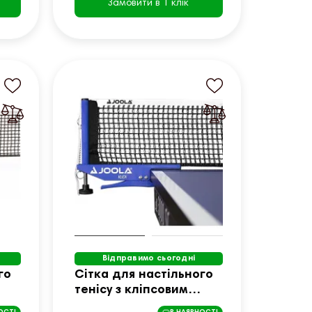
Замовити в 1 клік
Відправимо сьогодні
го
Сітка для настільного
тенісу з кліпсовим
кріпленням Joola Klick