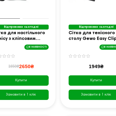
Відправимо сьогодні
Відправимо сьогодні
тка для настільного
Сітка для тенісного
нісу з кліпсовим
столу Gewo Easy Cli
іпленням Joola
19930000
В НАЯВНОСТІ
В НАЯВН
apper
2650₴
1949₴
1650₴
Купити
Купити
Замовити в 1 клік
Замовити в 1 клік