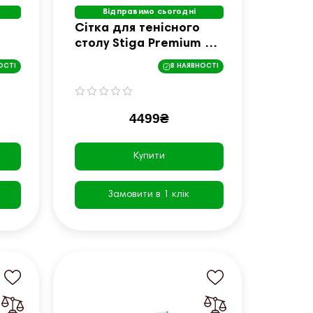
Відправимо сьогодні
Сітка для тенісного
столу Stiga Premium VM
ITTF 639500
ОСТІ
В НАЯВНОСТІ
4499₴
Купити
Замовити в 1 клік