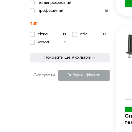
напівпрофесіний
1
професійний
16
ТИП
сітка
стіл
13
111
чохол
5
Показати ще 9 фільтрів
Скасувати
Виберіть фільтри
Сі
те
Ra