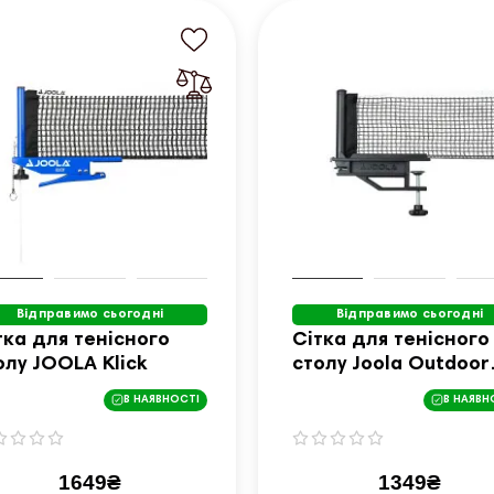
Відправимо сьогодні
Відправимо сьогодні
тка для тенісного
Сітка для тенісного
олу JOOLA Klick
столу Joola Outdoor
Weatherproof
В НАЯВНОСТІ
В НАЯВН
1649₴
1349₴