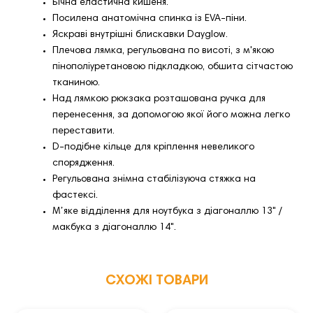
Бічна еластична кишеня.
Посилена анатомічна спинка із EVA-піни.
Яскраві внутрішні блискавки Dayglow.
Плечова лямка, регульована по висоті, з м'якою
пінополіуретановою підкладкою, обшита сітчастою
тканиною.
Над лямкою рюкзака розташована ручка для
перенесення, за допомогою якої його можна легко
переставити.
D-подібне кільце для кріплення невеликого
спорядження.
Регульована знімна стабілізуюча стяжка на
фастексі.
Мʼяке відділення для ноутбука з діагоналлю 13" /
макбука з діагоналлю 14".
СХОЖІ ТОВАРИ