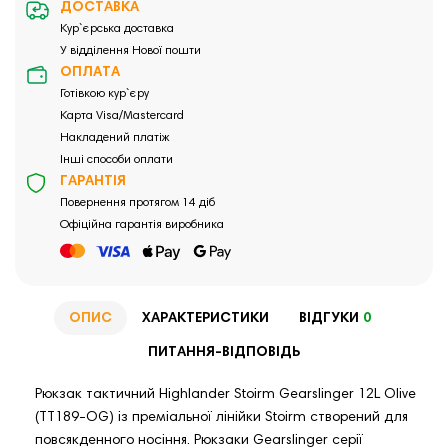
ДОСТАВКА
Кур`єрська доставка
У відділення Нової пошти
ОПЛАТА
Готівкою кур`єру
Карта Visa/Mastercard
Накладений платіж
Інші способи оплати
ГАРАНТІЯ
Повернення протягом 14 діб
Офіційна гарантія виробника
ОПИС
ХАРАКТЕРИСТИКИ
ВІДГУКИ
0
ПИТАННЯ-ВІДПОВІДЬ
Рюкзак тактичний Highlander Stoirm Gearslinger 12L Olive
(TT189-OG) із преміальної лінійки Stoirm cтворений для
повсякденного носіння. Рюкзаки Gearslinger серії