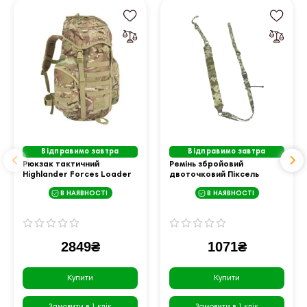
Відправимо завтра
Відправимо завтра
Рюкзак тактичний
Ремінь збройовий
Highlander Forces Loader
двоточковий Піксель
Rucksack 33L HMTC
(8010) TG/CTC
В НАЯВНОСТІ
В НАЯВНОСТІ
(NRT033-HC)
2849₴
1071₴
Купити
Купити