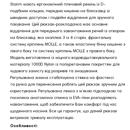
Stoirm мають ергономічний плечовий ремінь із D-
подібним кільцем, передню кишеню на блискавці зі
швидким доступом і подвійні відділення для зручного
пакування. Цей рюкзак-розкладачка має основне
відділення для переднього завантаження речей із отвором
на блискавці, яка охоплює 3 із 4 сторін, фронтальну
систему кріплень MOLLE, а також еластичну бічну кишеню з
лівого боку та систему кріплень MOLLE з правого боку.
Модель виготовлена із міцного водовідштовхувального
матеріалу 1000D Nylon із поліуретановим покриттям для
чудового захисту від розривів та зношування.
Регульована знімна стабілізуюча стяжка на фастексі
та ручка для перенесення роблять цей рюкзак зручним для
користування. Регульована лямка з м’якою підкладкою та
посилена анатомічна спинка із EVA-піни розподіляють
навантаження, щоб забезпечити Вам комфорт під час
щоденного носіння. Все це гарантує, що даний рюкзак
витримає тривалу експлуатацію.
Особливості: