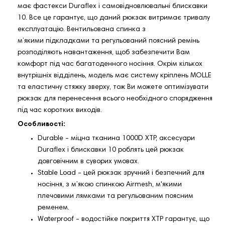
має фастекси Duraflex і самовідновлювальні блискавки
10. Все це гарантує, що даний рюкзак витримає тривалу
експлуатацію. Вентильована спинка з
м’якими підкладками та регульований поясний ремінь
розподіляють навантаження, щоб забезпечити Вам
комфорт під час багатоденного носіння. Окрім кількох
внутрішніх відділень, модель має систему кріплень MOLLE
та еластичну стяжку зверху, тож Ви можете оптимізувати
рюкзак для перенесення всього необхідного спорядження
під час коротких виходів.
Особливості:
Durable - міцна тканина 1000D XTP, аксесуари
Duraflex і блискавки 10 роблять цей рюкзак
довговічним в суворих умовах.
Stable Load - цей рюкзак зручний і безпечний для
носіння, з м’якою спинкою Airmesh, м'якими
плечовими лямками та регульованим поясним
ременем.
Waterproof - водостійке покриття XTP гарантує, що