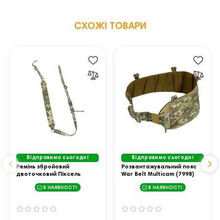
СХОЖІ ТОВАРИ
Відправимо сьогодні
Відправимо сьогодні
Ремінь збройовий
Розвантажувальний пояс
двоточковий Піксель
War Belt Multicam (7998)
(8010) TG/CTC
TG/CTC
В НАЯВНОСТІ
В НАЯВНОСТІ