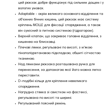
цей рюкзак добре функціонує під сильним дощем і у
вологих умовах.
Adaptable - окрім великого основного відділення та
об'ємних бічних кишень, цей рюкзак має систему
кріплень MOLLE для фіксації спорядження, а також
він сумісний із питною системою (гідратором).
Верхній клапан, що закриває головне відділення, з
кишенею на блискавці.
Плечові лямки, регульовані по висоті, з м'якою
пінополіуретановою підкладкою, обшиті сітчастою
тканиною.
Над лямками рюкзака розташована ручка для
перенесення, за допомогою якої його можна легко
переставити.
D-подібні кільця для кріплення невеликого
спорядження.
Нагрудна стяжка зі свистком на фастексі,
регульована по висоті та ширині.
Регульований поясний ремінь.