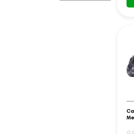
Са
Me
ро