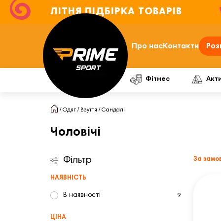
ЛІТНЯ ПІДБІРКА ТОВАРІВ
Про нас
Контакти
Роз
Фітнес
Акт
Одяг
Взуття
Сандалі
Чоловічі
Фільтр
За замо
НАЯВНІСТЬ
В наявності
9
ЦІНА