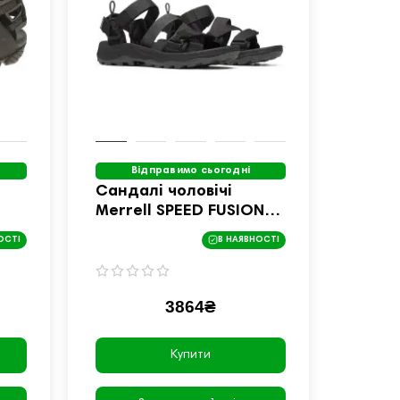
Відправимо сьогодні
Сандалі чоловічі
Merrell SPEED FUSION
SPORT RMX розмір 43 -
ОСТІ
В НАЯВНОСТІ
чорні
3864₴
Купити