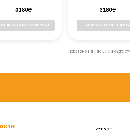
3180₴
3180₴
Повідомити коли з'явиться
Повідомити коли з'явить
Показано від 1 до 5 з 5 (всього сто
акти