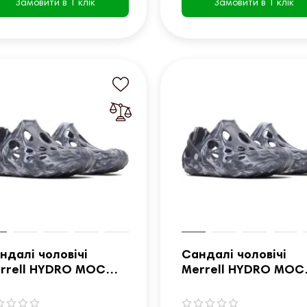
Замовити в 1 клік
Замовити в 1 клік
ндалі чоловічі
Сандалі чоловічі
rrell HYDRO MOC
Merrell HYDRO MOC
змір 44 - темно-сині
розмір 46 - темно-с