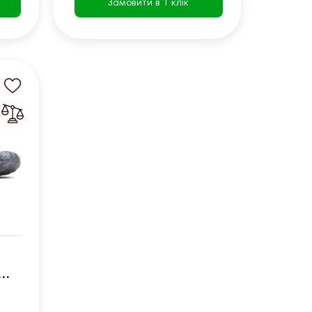
Замовити в 1 клік
иній