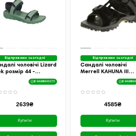
Відправимо сьогодні
Відправимо сьогодні
далі чоловічі Lizard
Сандалі чоловічі
ek розмір 44 -
Merrell KAHUNA III
лений
розмір 42 - чорний
В НАЯВНОСТІ
В НАЯВН
2639₴
4585₴
Купити
Купити