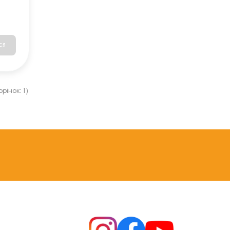
ся
рінок: 1)