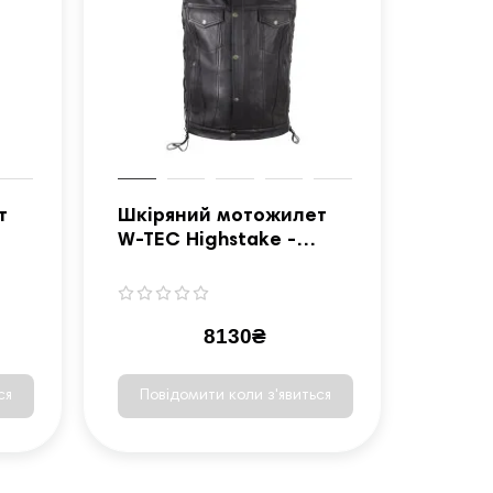
т
Шкіряний мотожилет
W-TEC Highstake -
чорний / XL
8130₴
ся
Повідомити коли з'явиться