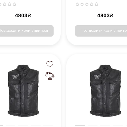
4803₴
4803₴
Повідомити коли з'явиться
Повідомити коли з'явить