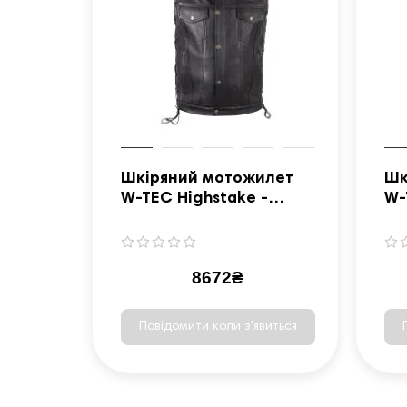
Шкіряний мотожилет
Шк
W-TEC Highstake -
W-
чорний / 4XL
чо
8672₴
Повідомити коли з'явиться