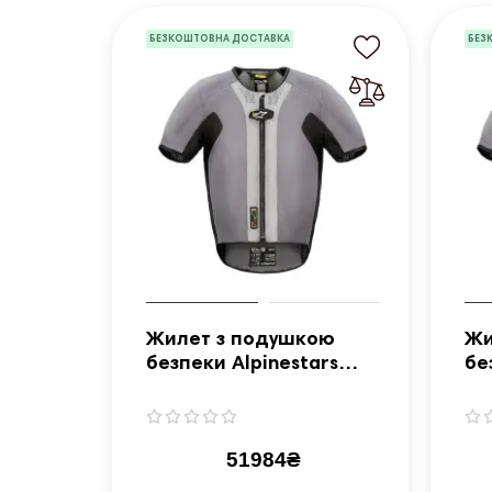
БЕЗКОШТОВНА ДОСТАВКА
БЕЗ
Жилет з подушкою
Жи
безпеки Alpinestars
бе
Tech-Air® 5 розмір M
Te
51984₴