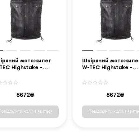
іряний мотожилет
Шкіряний мотожиле
TEC Highstake -
W-TEC Highstake -
рний / 5XL
чорний / L
8672₴
8672₴
Повідомити коли з'явиться
Повідомити коли з'явить