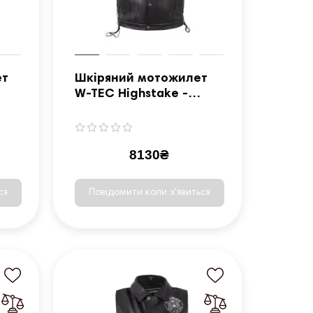
ет
Шкіряний мотожилет
W-TEC Highstake -
чорний / 3XL
8130₴
ся
Повідомити коли з'явиться