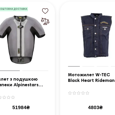
КОШТОВНА ДОСТАВКА
Мотожилет W-TEC
лет з подушкою
Black Heart Rideman
зпеки Alpinestars
синій денім/3XL
ch-Air® 5 розмір S
51984₴
4803₴