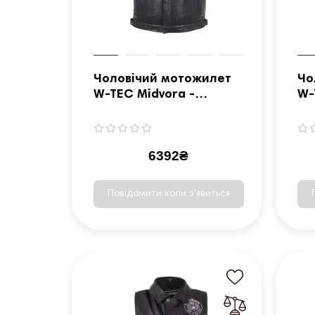
Чоловічий мотожилет
Чо
W-TEC Midvora -
W-
чорний/XL
чо
6392₴
Повідомити коли з'явиться