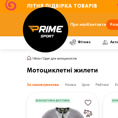
ЛІТНЯ ПІДБІРКА ТОВАРІВ
Про нас
Контакти
Роз
Фітнес
Акт
Мото
Одяг для мотоциклістів
Мотоциклетні жилети
За замовчуванням
Назва
Ціна
Рейтинг
К
БЕЗКОШТОВНА ДОСТАВКА
БЕЗ