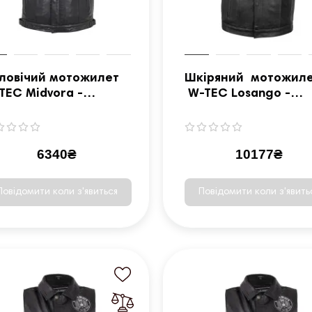
ловічий мотожилет
Шкіряний мотожил
TEC Midvora -
W-TEC Losango -
рний/XXL
чорний - 3XL
6340₴
10177₴
Повідомити коли з'явиться
Повідомити коли з'явить