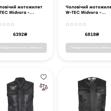
ловічий мотожилет
Чоловічий мотожил
TEC Midvora -
W-TEC Midvora -
рний/5XL
чорний/L
6392₴
6818₴
Повідомити коли з'явиться
Повідомити коли з'явить