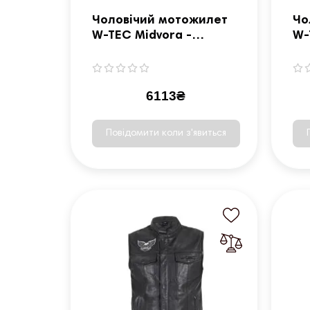
Чоловічий мотожилет
Чо
W-TEC Midvora -
W-
чорний/4XL
чо
6113₴
Повідомити коли з'явиться