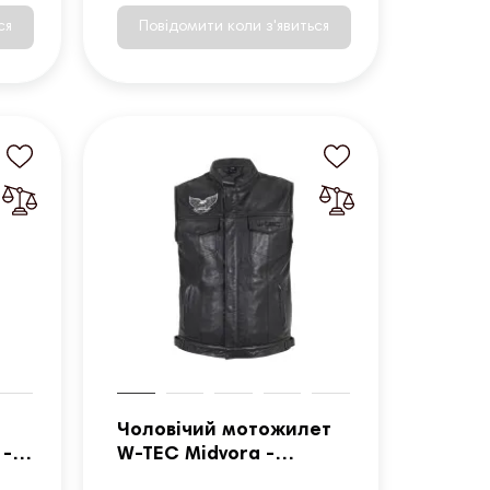
ся
Повідомити коли з'явиться
Чоловічий мотожилет
 -
W-TEC Midvora -
чорний/3XL