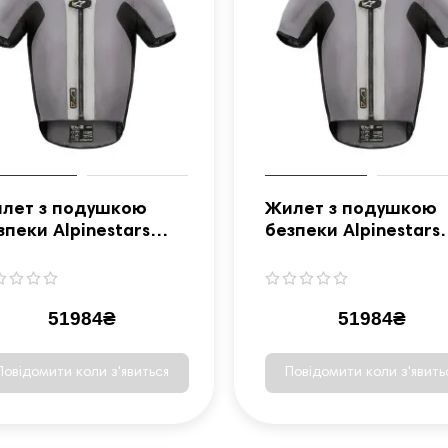
лет з подушкою
Жилет з подушкою
зпеки Alpinestars
безпеки Alpinestars
ch-Air® 5 розмір 3XL
Tech-Air® 5 розмір 4
51984₴
51984₴
Повідомити коли з'явиться
Повідомити коли з'явить