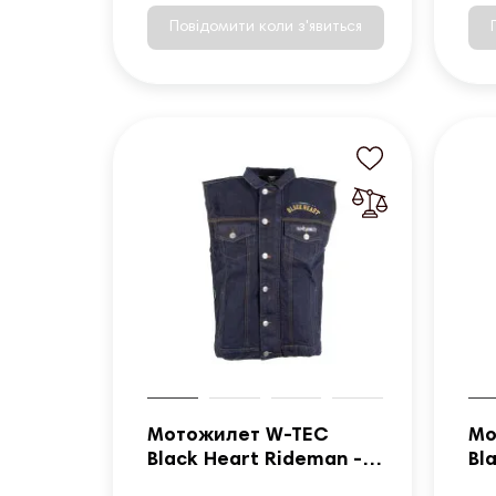
Повідомити коли з'явиться
Мотожилет W-TEC
Мо
Black Heart Rideman -
Bl
синій денім/5XL
си