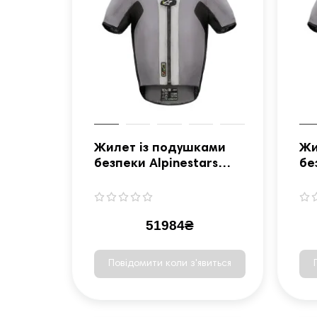
Жилет із подушками
Жи
безпеки Alpinestars
бе
Tech-Air® 5 Airbag
Te
System - сіро-чорний,
XL
51984₴
Повідомити коли з'явиться