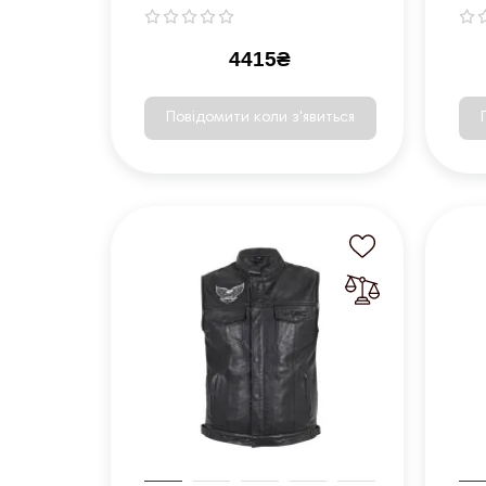
4415₴
Повідомити коли з'явиться