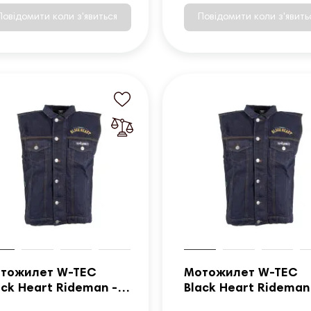
Повідомити коли з'явиться
Повідомити коли з'явить
тожилет W-TEC
Мотожилет W-TEC
ack Heart Rideman -
Black Heart Rideman
ній денім/6XL
синій денім/XXL