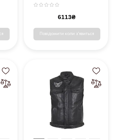
6113₴
ся
Повідомити коли з'явиться