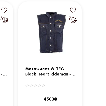
Мотожилет W-TEC
 -
Black Heart Rideman -
синій денім/4XL
4503₴