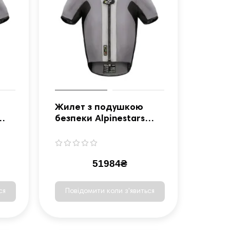
Жилет з подушкою
безпеки Alpinestars
XL
Tech-Air® 5 розмір L
51984₴
ся
Повідомити коли з'явиться