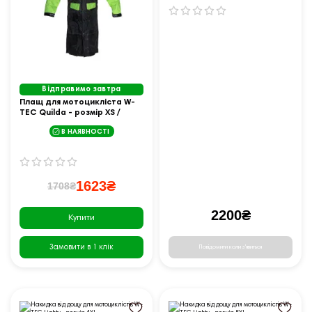
Відправимо завтра
Плащ для мотоцикліста W-
TEC Quilda - розмір XS /
чорно-флуо-жовтий
В НАЯВНОСТІ
1623₴
1708₴
2200₴
Купити
Замовити в 1 клік
Повідомити коли з'явиться