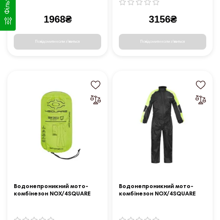
Фільтр
1968₴
3156₴
Повідомити коли з'явиться
Повідомити коли з'явиться
Водонепроникний мото-
Водонепроникний мото-
комбінезон NOX/4SQUARE
комбінезон NOX/4SQUARE
Safety - S - чорно-жовтий
Safety - 2XL - чорний-
жовтий