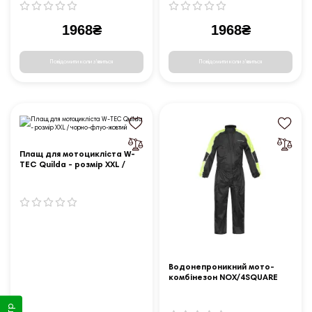
1968₴
1968₴
Повідомити коли з'явиться
Повідомити коли з'явиться
Плащ для мотоцикліста W-
TEC Quilda - розмір XXL /
чорно-флуо-жовтий
Водонепроникний мото-
комбінезон NOX/4SQUARE
Safety - 3XL - чорний-
жовтий