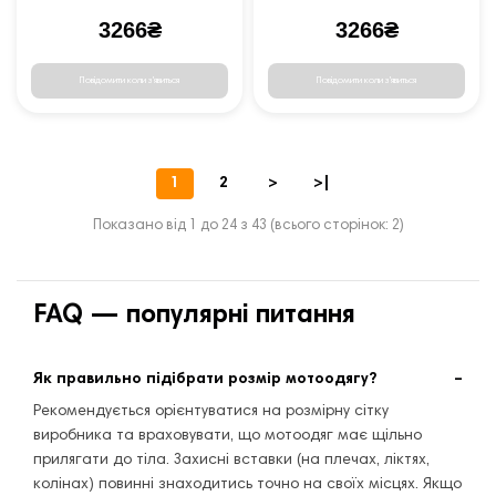
3266₴
3266₴
Повідомити коли з'явиться
Повідомити коли з'явиться
1
2
>
>|
Показано від 1 до 24 з 43 (всього сторінок: 2)
FAQ — популярні питання
Як правильно підібрати розмір мотоодягу?
Рекомендується орієнтуватися на розмірну сітку
виробника та враховувати, що мотоодяг має щільно
прилягати до тіла. Захисні вставки (на плечах, ліктях,
колінах) повинні знаходитись точно на своїх місцях. Якщо