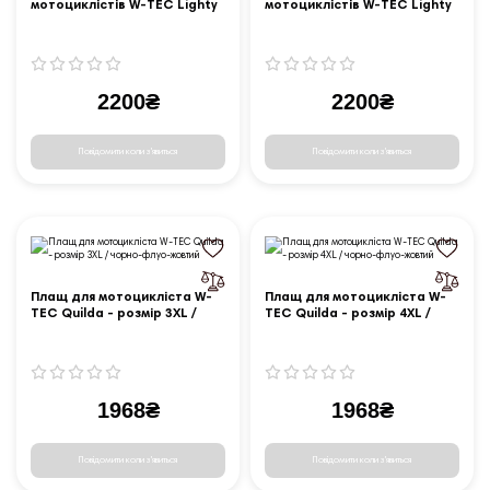
мотоциклістів W-TEC Lighty
мотоциклістів W-TEC Lighty
- розмір XS
- розмір XXL
2200₴
2200₴
Повідомити коли з'явиться
Повідомити коли з'явиться
Плащ для мотоцикліста W-
Плащ для мотоцикліста W-
TEC Quilda - розмір 3XL /
TEC Quilda - розмір 4XL /
чорно-флуо-жовтий
чорно-флуо-жовтий
1968₴
1968₴
Повідомити коли з'явиться
Повідомити коли з'явиться