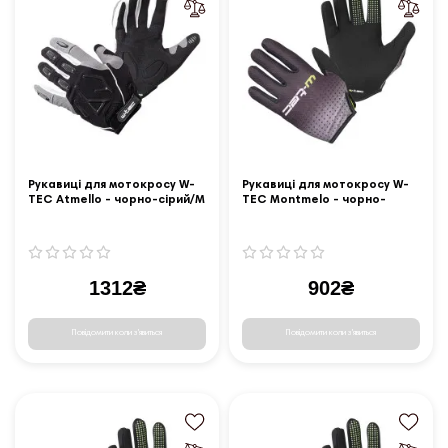
Рукавиці для мотокросу W-
Рукавиці для мотокросу W-
TEC Atmello - чорно-сірий/М
TEC Montmelo - чорно-
зелений / 3XL
1312₴
902₴
Повідомити коли з'явиться
Повідомити коли з'явиться