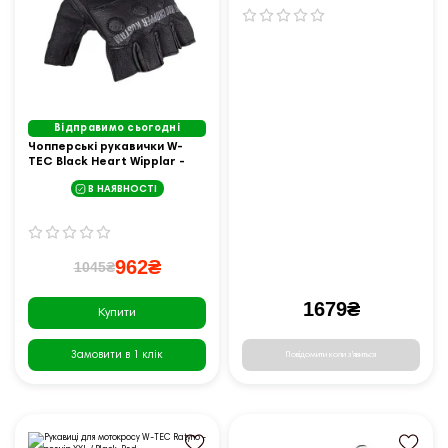
Відправимо сьогодні
Чопперські рукавички W-
TEC Black Heart Wipplar -
чорний/XS
В НАЯВНОСТІ
962₴
1045₴
1679₴
Купити
Замовити в 1 клік
Повідомити коли з'явиться