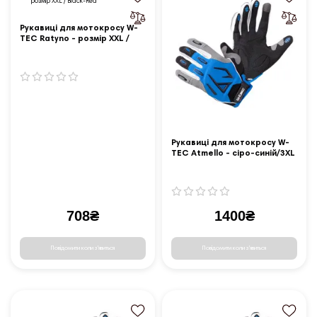
Рукавиці для мотокросу W-
TEC Ratyno - розмір XXL /
Black-Red
Рукавиці для мотокросу W-
TEC Atmello - сіро-синій/3XL
708₴
1400₴
Повідомити коли з'явиться
Повідомити коли з'явиться