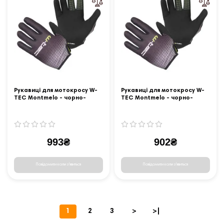
Рукавиці для мотокросу W-
Рукавиці для мотокросу W-
TEC Montmelo - чорно-
TEC Montmelo - чорно-
зелений / L
зелений / S
993₴
902₴
Повідомити коли з'явиться
Повідомити коли з'явиться
1
2
3
>
>|