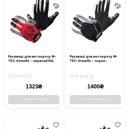
Рукавиці для мотокросу W-
Рукавиці для мотокросу W-
TEC Atmello - червоні/XXL
TEC Atmello - чорно-
сірий/3XL
1323₴
1400₴
Повідомити коли з'явиться
Повідомити коли з'явиться