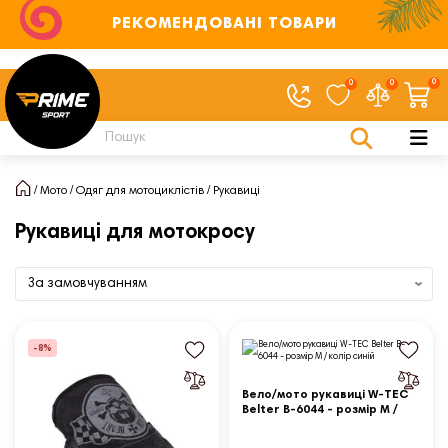
РЕКОМЕНДОВАНІ ТОВАРИ
0
0
0
Мото
Одяг для мотоциклістів
Рукавиці
Рукавиці для мотокросу
-8%
Вело/мото рукавиці W-TEC
Belter B-6044 - розмір М /
колір синій