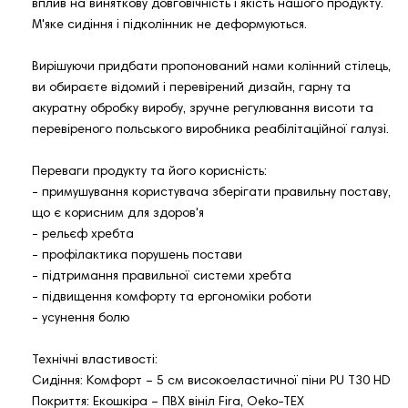
вплив на виняткову довговічність і якість нашого продукту.
М'яке сидіння і підколінник не деформуються.
Вирішуючи придбати пропонований нами колінний стілець,
ви обираєте відомий і перевірений дизайн, гарну та
акуратну обробку виробу, зручне регулювання висоти та
перевіреного польського виробника реабілітаційної галузі.
Переваги продукту та його корисність:
- примушування користувача зберігати правильну поставу,
що є корисним для здоров'я
- рельєф хребта
- профілактика порушень постави
- підтримання правильної системи хребта
- підвищення комфорту та ергономіки роботи
- усунення болю
Технічні властивості:
Сидіння: Комфорт – 5 см високоеластичної піни PU T30 HD
Покриття: Екошкіра – ПВХ вініл Fira, Oeko-TEX