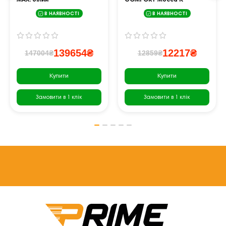
MAX! білий
COMFORT Mocca K
коричневий
В НАЯВНОСТІ
В НАЯВНОСТІ
139654₴
12217₴
147004₴
12859₴
Купити
Купити
Замовити в 1 клік
Замовити в 1 клік