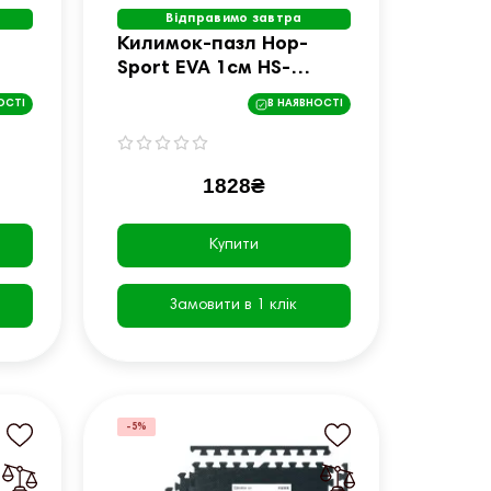
Відправимо завтра
Килимок-пазл Hop-
Sport EVA 1см HS-
A010PM - 9 частин
ОСТІ
В НАЯВНОСТІ
різнокольоровий
1828₴
Купити
Замовити в 1 клік
-5%