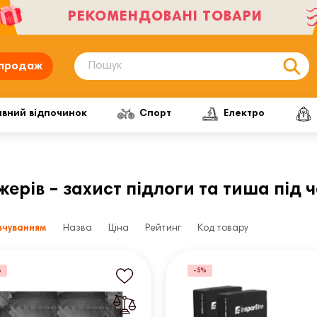
РЕКОМЕНДОВАНІ ТОВАРИ
продаж
ивний відпочинок
Спорт
Електро
ерів – захист підлоги та тиша під 
вчуванням
Назва
Ціна
Рейтинг
Код товару
%
-5%