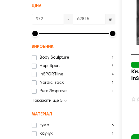
ЦІНА
-
₴
ВИРОБНИК
Body Sculpture
1
Hop-Sport
3
Ки
inSPORTline
4
in
NordicTrack
1
см
Pure2Improve
1
Показати ще 5
МАТЕРІАЛ
гума
6
каучук
1