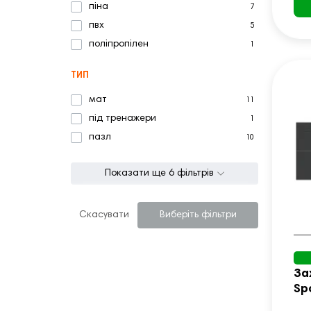
піна
7
пвх
5
поліпропілен
1
ТИП
мат
11
під тренажери
1
пазл
10
Показати ще 6 фільтрів
Скасувати
Виберіть фільтри
За
Sp