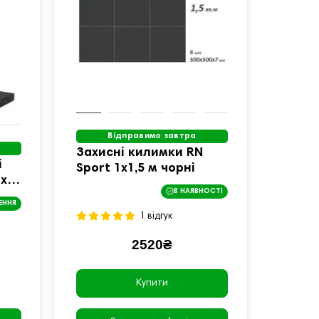
Відправимо завтра
Захисні килимки RN
і
Sport 1х1,5 м чорні
 x
В НАЯВНОСТІ
ЕННЯ
1 відгук
2520₴
Купити