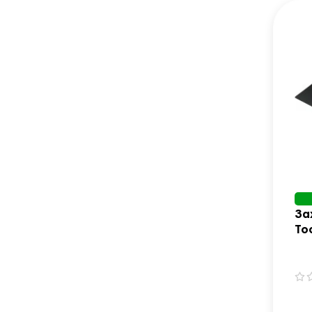
За
To
Ma
18