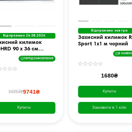
Відправимо завтра
Відправимо 26.08.2026
Захисний килимок 
хисний килимок
Sport 1х1 м чорний
HRD 90 x 36 см
В НАЯВН
рний
ПЕРЕДЗАМОВЛЕННЯ
1680₴
9741₴
10253₴
Купити
Купити
Замовити в 1 клік