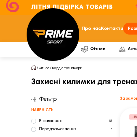
ЛІТНЯ ПІДБІРКА ТОВАРІВ
Про нас
Контакти
Роз
Фітнес
Акт
Фітнес
Кардіо тренажери
Захисні килимки для тренаж
Фільтр
За замо
НАЯВНІСТЬ
-5
В наявності
15
Передзамовлення
7