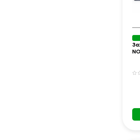
За
NO
чо