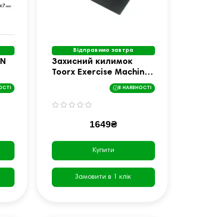
Відправимо завтра
RN
Захисний килимок
Toorx Exercise Machines
Mat 120 x 80 см (MAT-
ОСТІ
В НАЯВНОСТІ
120)
1649₴
Купити
Замовити в 1 клік