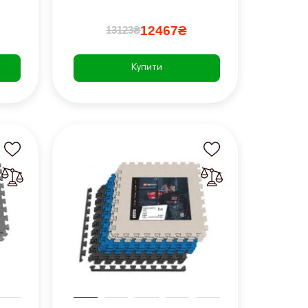
12467₴
13123₴
Купити