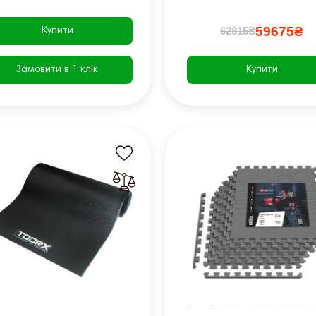
59675₴
62815₴
Купити
Замовити в 1 клік
Купити