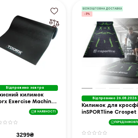
БЕЗКОШТОВНА ДОСТАВКА
-5%
Відправимо завтра
хисний килимок
Відправимо 26.08.2026
orx Exercise Machines
Килимок для кросфі
t 180 x 90 см (MAT-
inSPORTline Crospet
В НАЯВНОСТІ
0)
x 2 м
ПЕРЕДЗАМОВЛ
3299₴