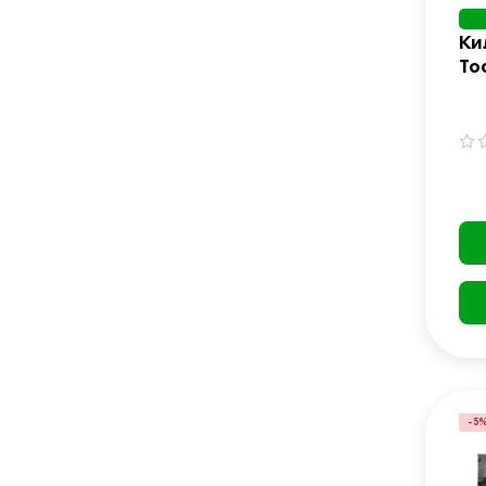
Ки
To
Ma
(M
-5