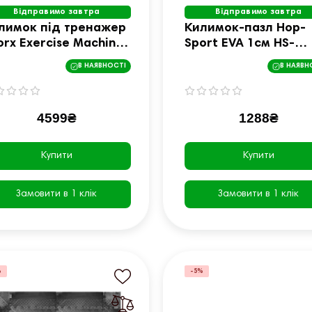
Відправимо завтра
Відправимо завтра
лимок під тренажер
Килимок-пазл Hop-
orx Exercise Machines
Sport EVA 1см HS-
t 200 x 100 x 0,9 cm
A010PM - 6 частин
В НАЯВНОСТІ
В НАЯВН
AT-200)
сірий
4599₴
1288₴
Купити
Купити
Замовити в 1 клік
Замовити в 1 клік
%
-5%