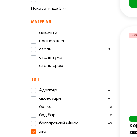
Показати ще 2
МАТЕРІАЛ
алюміній
1
-5
поліпропілен
1
сталь
31
сталь, гума
1
сталь, хром
1
ТИП
Адаптер
+1
аксесуари
+1
балка
+5
бодібар
+5
болгарський мішок
+2
Ко
хват
хв