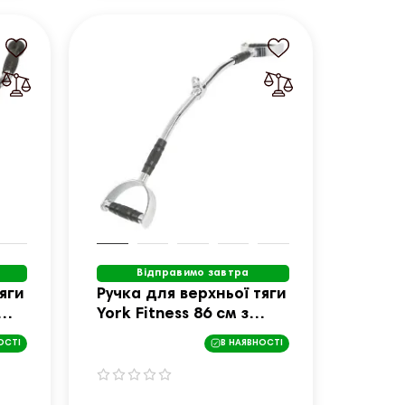
Відправимо завтра
яги
Ручка для верхньої тяги
York Fitness 86 см з
паралельним хватом
ОСТІ
В НАЯВНОСТІ
вигнута з гумовими
рукоятками, хром