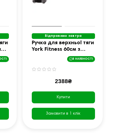
Відправимо завтра
яги
Ручка для верхньої тяги
яма
York Fitness 60см з
ми,
паралельним хватом
ОСТІ
В НАЯВНОСТІ
вигнута з гумовими
рукоятками, хром
2388₴
Купити
Замовити в 1 клік