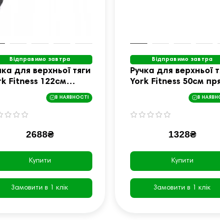
Відправимо завтра
Відправимо завтра
чка для верхньої тяги
Ручка для верхньої т
rk Fitness 122см
York Fitness 50см пр
гнута з гумовими
з гумовими рукоятка
В НАЯВНОСТІ
В НАЯВН
коятками, хром
хром
2688₴
1328₴
Купити
Купити
Замовити в 1 клік
Замовити в 1 клік