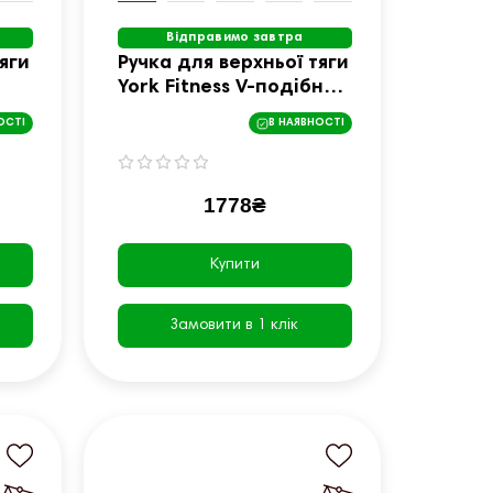
Відправимо завтра
яги
Ручка для верхньої тяги
York Fitness V-подібна
на трицепс з
ОСТІ
В НАЯВНОСТІ
обертовим підвісом та
гумовими рукоятками,
хром
1778₴
Купити
Замовити в 1 клік