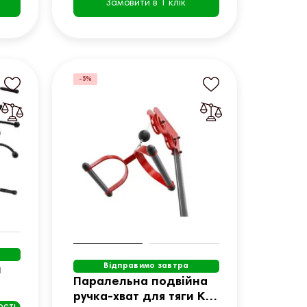
Замовити в 1 клік
-5%
Відправимо завтра
и
Паралельна подвійна
ручка-хват для тяги K-