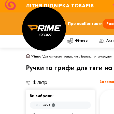
ЛІТНЯ ПІДБІРКА ТОВАРІВ
Про нас
Контакти
Роз
Фітнес
Акт
Фітнес
Для силового тренування
Тренувальні аксесуари
Ручки та грифи для тяги н
Фільтр
За замо
Ви вибрали:
Тип:
хват