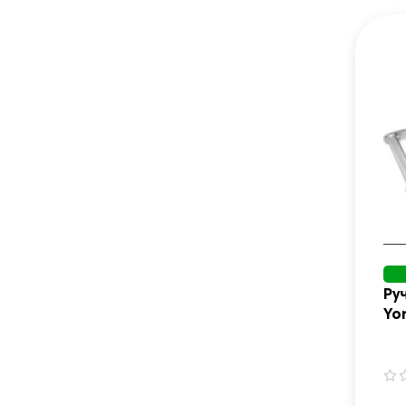
Ру
Yo
па
пр