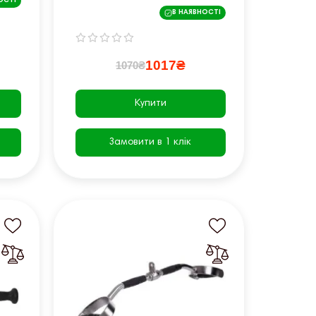
ОСТІ
Sport U005
В НАЯВНОСТІ
1017₴
1070₴
Купити
Замовити в 1 клік