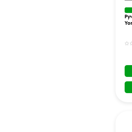
Ру
Yo
па
пр