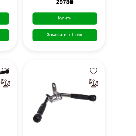
2978₴
Купити
Замовити в 1 клік