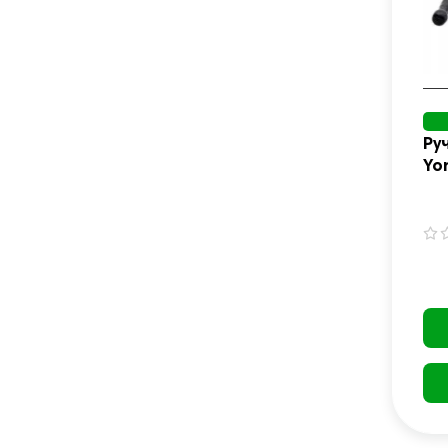
Ру
Yo
ви
ру