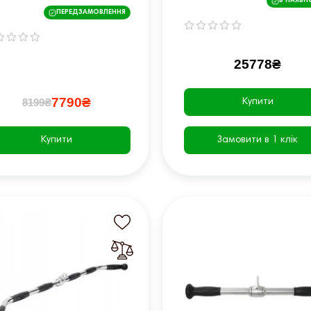
В НАЯВН
HRD SlimBeam
ПЕРЕДЗАМОВЛЕННЯ
25778₴
7790₴
8199₴
Купити
Купити
Замовити в 1 клік