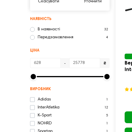
Скасувати
Уточнити
НАЯВНІСТЬ
В наявності
32
Передзамовлення
4
ЦІНА
Ве
-
₴
In
M1
ВИРОБНИК
Adidas
1
InterAtletika
12
K-Sport
5
NOHRD
1
Spartan
1