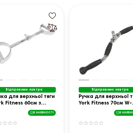
Відправимо завтра
Відправимо завтра
чка для верхньої тяги
Ручка для верхньої т
rk Fitness 60см з
York Fitness 70см W-
ралельним хватом
подібна з гумовими
В НАЯВНОСТІ
В НАЯВН
яма, хром
рукоятками, хром