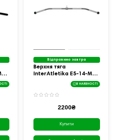
Відправимо завтра
Верхня тяга
M
InterAtletika E5-14-M
обертова, 122 см
ОСТІ
В НАЯВНОСТІ
2200₴
Купити