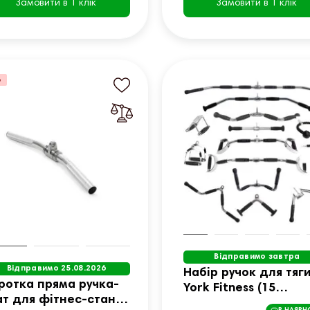
Замовити в 1 клік
Замовити в 1 клік
%
Відправимо завтра
Відправимо 25.08.2026
Набір ручок для тяг
ротка пряма ручка-
York Fitness (15
ат для фітнес-станції
предметів)