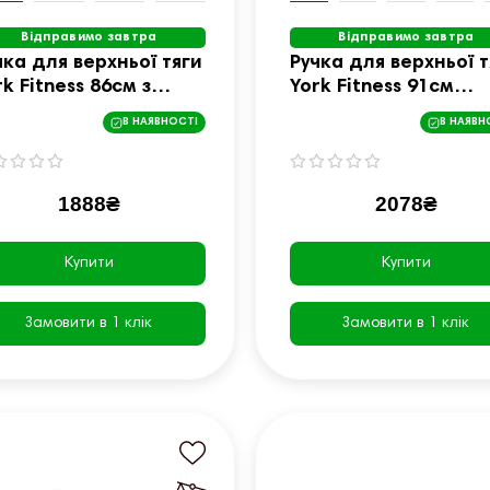
Відправимо завтра
Відправимо завтра
чка для верхньої тяги
Ручка для верхньої т
rk Fitness 86см з
York Fitness 91см
ралельним хватом
вигнута з гумовими
В НАЯВНОСТІ
В НАЯВН
яма, хром
рукоятками, хром
1888₴
2078₴
Купити
Купити
Замовити в 1 клік
Замовити в 1 клік