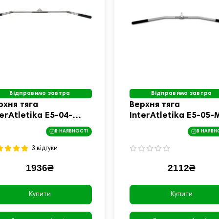
Відправимо завтра
Відправимо завтра
рхня тяга
Верхня тяга
terAtletika E5-04-
InterAtletika E5-05-
22 см
обертова, 122 см
В НАЯВНОСТІ
В НАЯВН
3 відгуки
1936₴
2112₴
Купити
Купити