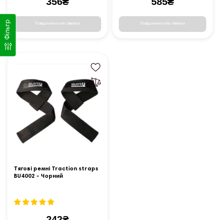
356₴
585₴
Фільтр
Повідомити коли з'явиться
Повідомити коли з'явиться
Тягові ремні Traction straps
BU4002 - Чорний
242₴