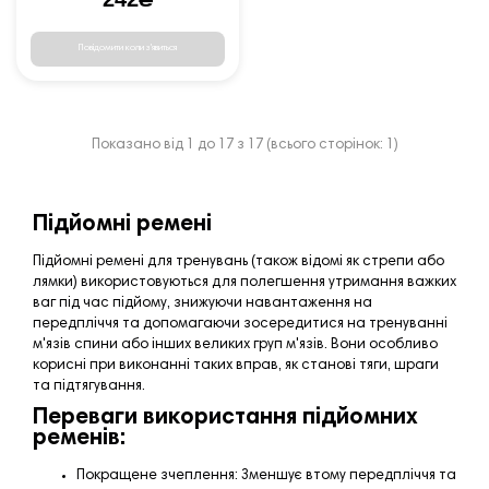
Повідомити коли з'явиться
Показано від 1 до 17 з 17 (всього сторінок: 1)
Підйомні ремені
Підйомні ремені для тренувань (також відомі як стрепи або
лямки) використовуються для полегшення утримання важких
ваг під час підйому, знижуючи навантаження на
передпліччя та допомагаючи зосередитися на тренуванні
м'язів спини або інших великих груп м'язів. Вони особливо
корисні при виконанні таких вправ, як станові тяги, шраги
та підтягування.
Переваги використання підйомних
ременів:
Покращене зчеплення: Зменшує втому передпліччя та