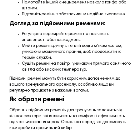
Намотайте інший кінець ременя навколо грифа або
штанги.
Підтягніть ремінь, забезпечивши надійне зчеплення.
Догляд за підйомними ременями:
Регулярно перевіряйте ремені на наявність
зношеності або пошкоджень.
Мийте ремені вручну в теплій воді з м'яким милом,
уникаючи машинного прання, щоб продовжити їх
термін служби.
Сушіть ремені на повітрі, уникаючи прямого сонячного
світла або високих температур.
Підйомні ремені можуть бути корисним доповненням до
вашого тренувального арсеналу, особливо якщо ви
регулярно працюєте з важкими вагами.
Як обрати ремені
Обрання підйомних ременів для тренувань залежить від
кількох факторів, які впливають на комфорт і ефективність
під час виконання вправ. Ось кілька порад, які допоможуть
вам зробити правильний вибір: