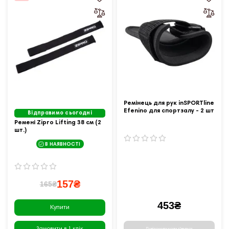
Ремінець для рук inSPORTline
Efenino для спортзалу - 2 шт
Відправимо сьогодні
Ремені Zipro Lifting 38 см (2
шт.)
В НАЯВНОСТІ
157₴
165₴
453₴
Купити
Повідомити коли з'явиться