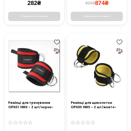
282₴
874₴
920₴
Повідомити коли з'явиться
Повідомити коли з'явиться
Ремінці для тренування
Ремінці для щиколотки
OPX01 HMS – 2 шт/чорно-
OPX03 HMS – 2 шт/жовто-
червоні
чорні