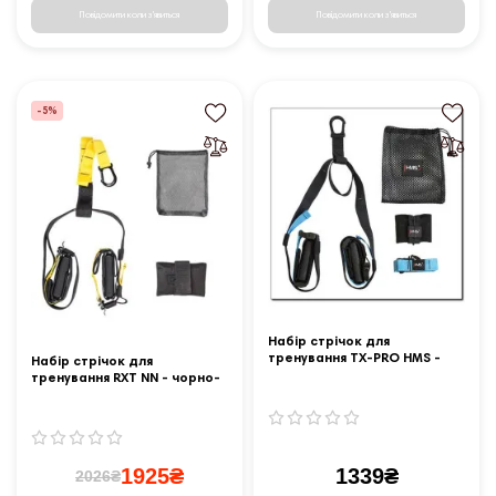
Повідомити коли з'явиться
Повідомити коли з'явиться
-5%
Набір стрічок для
тренування TX-PRO HMS -
Набір стрічок для
синій
тренування RXT NN - чорно-
жовтий
1925₴
1339₴
2026₴