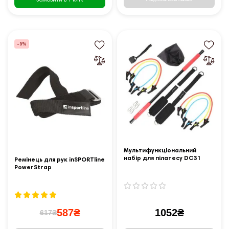
Замовити в 1 клік
-5%
Мультифункціональний
набір для пілатесу DC31
Ремінець для рук inSPORTline
HMS
PowerStrap
587₴
1052₴
617₴