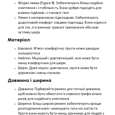
Фігурні лямки (Figure 8): Забезпечують більш надійне
зчеплення і стабільність. Вони добре підходять для
важких підйомів і станової тяги.
Лямки з неопреновою підкладкою: Забезпечують
додатковий комфорт завдяки підкладці. Вони корисні
для тих, хто виконує тривалі тренування або має
чутливу шкіру.
Матеріал
Бавовна: М'яка і комфортна, проте може швидше
зношуватися.
Нейлон: Міцніший і довговічніший, але може бути
менш комфортним для шкіри.
Шкіра: Дуже міцна і довговічна, проте може бути
дорожчою і менш гнучкою.
Довжина і ширина
Довжина: Підбирайте ремені достатньої довжини,
щоб можна було обмотати їх навколо грифа кілька
разів для надійного зчеплення.
Ширина: Більш широкі ремені забезпечують краще
розподілення ваги і зменшують тиск на зап'ястя.
Проте вони можуть бути менш зручними для людей з