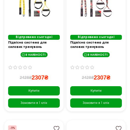
Відправимо сьогодні
Відправимо сьогодні
Підвісна система для
Підвісна система для
силових тренувань
силових тренувань
inSPORTline MultiTrainer,
inSPORTline MultiTrainer,
В НАЯВНОСТІ
В НАЯВНОСТІ
жовтий
камуфляж
2307₴
2307₴
2428₴
2428₴
Купити
Купити
Замовити в 1 клік
Замовити в 1 клік
-5%