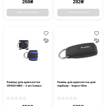
268₴
282₴
Повідомити коли з'явиться
Повідомити коли з'явиться
Ремінці для щиколотки
Ремінь для щиколотки для
OPX04 HMS – 2 шт/синьо-
підйому - Insportline
чорні