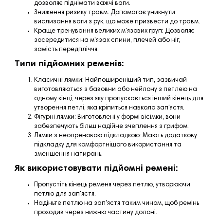
дозволяє піднімати важчі ваги.
Зниження ризику травм: Допомагає уникнути
вислизання ваги з рук, що може призвести до травм.
Краще тренування великих м'язових груп: Дозволяє
зосередитися на м'язах спини, плечей або ніг,
замість передпліччя.
Типи підйомних ременів:
Класичні лямки: Найпоширеніший тип, зазвичай
виготовляються з бавовни або нейлону з петлею на
одному кінці, через яку пропускається інший кінець для
утворення петлі, яка кріпиться навколо зап'ястя.
Фігурні лямки: Виготовлені у формі вісімки, вони
забезпечують більш надійне зчеплення з грифом.
Лямки з неопреновою підкладкою: Мають додаткову
підкладку для комфортнішого використання та
зменшення натирань.
Як використовувати підйомні ремені:
Пропустіть кінець ременя через петлю, утворюючи
петлю для зап'ястя.
Надіньте петлю на зап'ястя таким чином, щоб ремінь
проходив через нижню частину долоні.