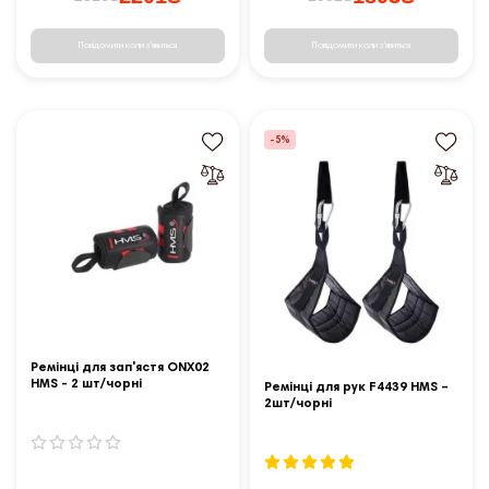
Повідомити коли з'явиться
Повідомити коли з'явиться
-5%
Ремінці для зап'ястя ONX02
HMS - 2 шт/чорні
Ремінці для рук F4439 HMS –
2шт/чорні