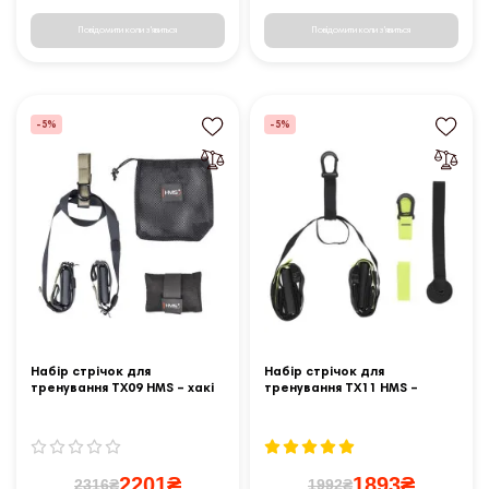
Повідомити коли з'явиться
Повідомити коли з'явиться
-5%
-5%
Набір стрічок для
Набір стрічок для
тренування TX09 HMS – хакі
тренування TX11 HMS –
зелений неон
2201₴
1893₴
2316₴
1992₴