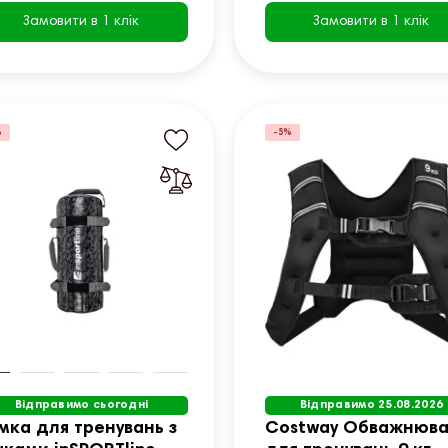
Замовити в 1 клік
Замовити в 1 клік
%
-5%
Відправимо сьогодні
Відправимо 25.08.2026
мка для тренувань з
Costway Обважнюв