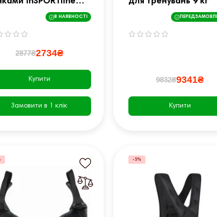
чками inSPORTline
для тренувань 9 кг
tbag Camu 5 кг
В НАЯВНОСТІ
ПЕРЕДЗАМОВЛ
2734₴
2877₴
9341₴
9832₴
Купити
Замовити в 1 клік
Купити
%
-5%