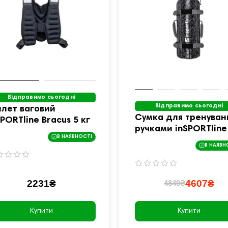
Відправимо сьогодні
Відправимо сьогодні
лет ваговий
Сумка для тренувань
SPORTline Bracus 5 кг
ручками inSPORTline
В НАЯВНОСТІ
Fitbag Camu 25 кг
В НАЯВН
2231₴
4607₴
4849₴
Купити
Купити