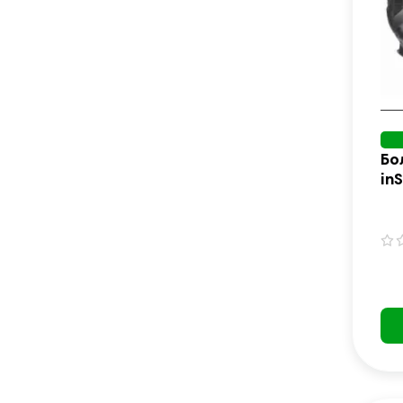
Бо
in