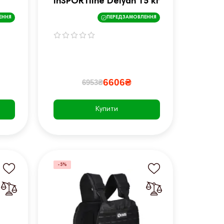
inSPORTline Delyan 15 кг
ЕННЯ
ПЕРЕДЗАМОВЛЕННЯ
6606₴
6953₴
Купити
-5%