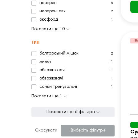
неопрен
6
неопрен, пвх
2
оксфорд
1
Показати ще 10
-5
ТИП
болгарський мішок
2
жилет
11
обважнювачі
11
обважювачі
1
санки тренувальні
1
Показати ще 1
Показати ще 6 фільтрів
Скасувати
Виберіть фільтри
Су