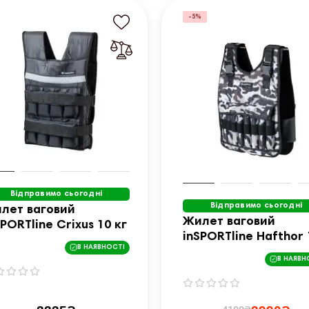
-5%
Відправимо сьогодні
Відправимо сьогодні
лет ваговий
Жилет ваговий
SPORTline Crixus 10 кг
inSPORTline Hafthor 
В НАЯВНОСТІ
кг
В НАЯВН