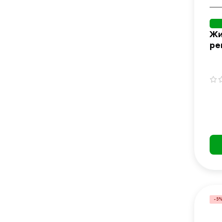
Жи
ре
PR
-5