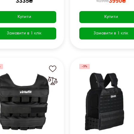
3335₴
3990₴
4199₴
Купити
Купити
Замовити в 1 клік
Замовити в 1 клік
%
-5%