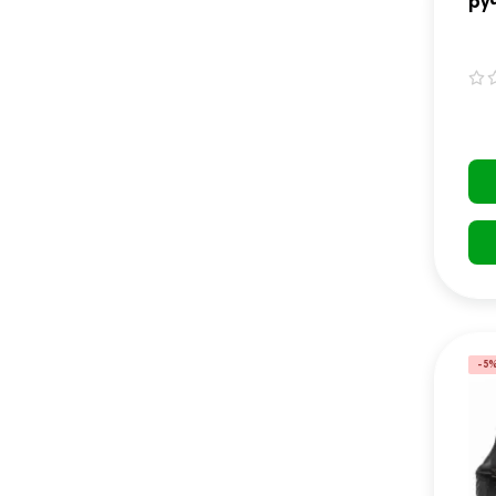
ру
Fi
-5