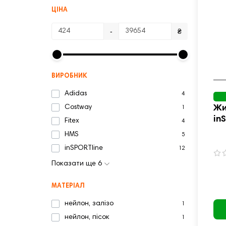
ЦІНА
-
₴
ВИРОБНИК
Adidas
4
Жи
Costway
1
in
Fitex
4
HMS
5
inSPORTline
12
Показати ще 6
МАТЕРІАЛ
нейлон, залізо
1
нейлон, пісок
1