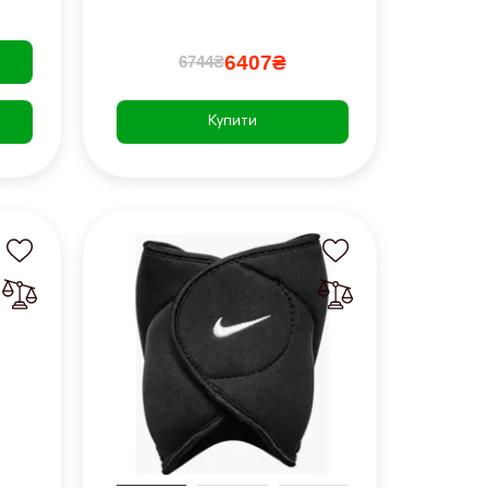
6407₴
6744₴
Купити