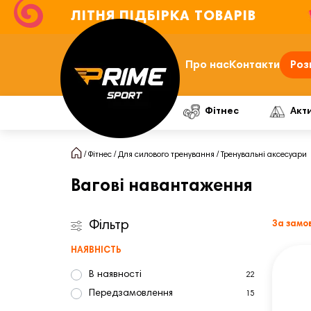
ЛІТНЯ ПІДБІРКА ТОВАРІВ
Про нас
Контакти
Роз
Фітнес
Акт
Фітнес
Для силового тренування
Тренувальні аксесуари
Вагові навантаження
Фільтр
За замо
НАЯВНІСТЬ
В наявності
22
Передзамовлення
15