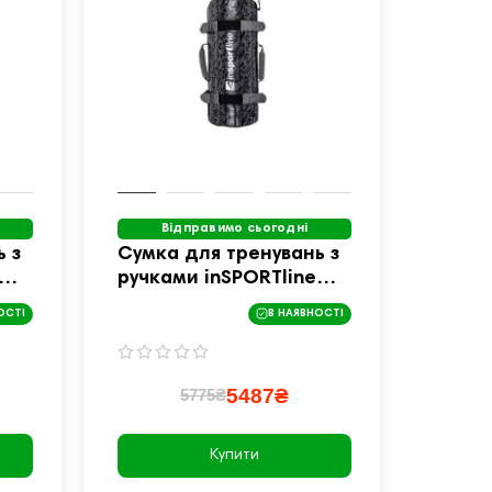
Відправимо сьогодні
 з
Сумка для тренувань з
ручками inSPORTline
Fitbag Camu 30 кг
ОСТІ
В НАЯВНОСТІ
5487₴
5775₴
Купити