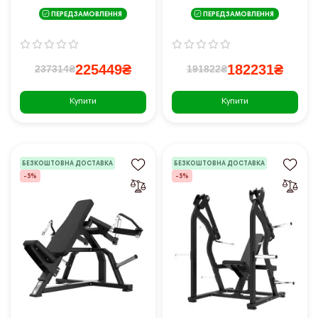
Selectorized V чорна
чорна
ПЕРЕДЗАМОВЛЕННЯ
ПЕРЕДЗАМОВЛЕННЯ
225449₴
182231₴
237314₴
191822₴
Купити
Купити
БЕЗКОШТОВНА ДОСТАВКА
БЕЗКОШТОВНА ДОСТАВКА
-5%
-5%