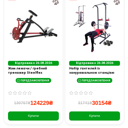
Відправимо 26.08.2026
Відправимо 26.08.2026
Жим лежачи / гребний
Набір гантелей із
тренажер Steelflex
занурювальною станцією
Plateload Line PLSR - чорно-
inSPORTline Power Tower 3-
ПЕРЕДЗАМОВЛЕННЯ
ПЕРЕДЗАМОВЛЕННЯ
червоний
50 кг
124229₴
30154₴
130767₴
31741₴
Купити
Купити