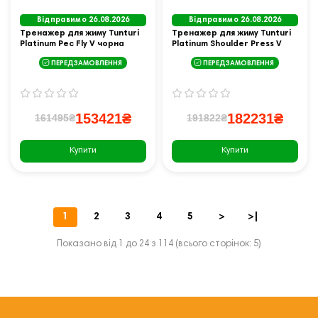
Відправимо 26.08.2026
Відправимо 26.08.2026
Тренажер для жиму Tunturi
Тренажер для жиму Tunturi
Platinum Pec Fly V чорна
Platinum Shoulder Press V
чорна
ПЕРЕДЗАМОВЛЕННЯ
ПЕРЕДЗАМОВЛЕННЯ
153421₴
182231₴
161495₴
191822₴
Купити
Купити
1
2
3
4
5
>
>|
Показано від 1 до 24 з 114 (всього сторінок: 5)