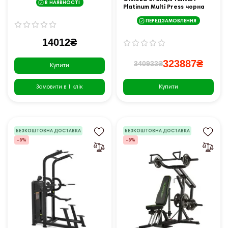
В НАЯВНОСТІ
Platinum Multi Press чорна
ПЕРЕДЗАМОВЛЕННЯ
14012₴
323887₴
340933₴
Купити
Купити
Замовити в 1 клік
БЕЗКОШТОВНА ДОСТАВКА
БЕЗКОШТОВНА ДОСТАВКА
-5%
-5%