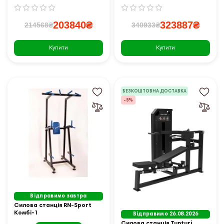
203840₴
323887₴
214568₴
340933₴
Купити
Купити
БЕЗКОШТОВНА ДОСТАВКА
-5%
Відправимо завтра
Силова станція RN-Sport
Комбі-1
Відправимо 26.08.2026
Силова станція Tunturi