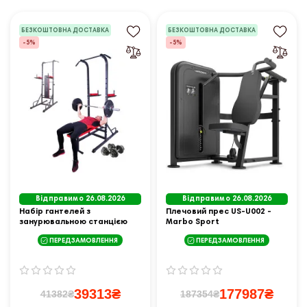
БЕЗКОШТОВНА ДОСТАВКА
БЕЗКОШТОВНА ДОСТАВКА
-5%
-5%
Відправимо 26.08.2026
Відправимо 26.08.2026
Набір гантелей з
Плечовий прес US-U002 -
занурювальною станцією
Marbo Sport
inSPORTline CEM 180 + 40
ПЕРЕДЗАМОВЛЕННЯ
ПЕРЕДЗАМОВЛЕННЯ
см/30 мм 80 кг
39313₴
177987₴
41382₴
187354₴