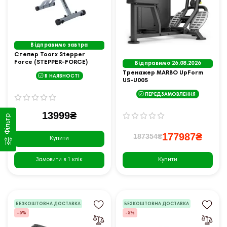
Відправимо завтра
Степер Toorx Stepper
Force (STEPPER-FORCE)
Відправимо 26.08.2026
Тренажер MARBO UpForm
В НАЯВНОСТІ
US-U005
ПЕРЕДЗАМОВЛЕННЯ
13999₴
Фільтр
177987₴
187354₴
Купити
Купити
Замовити в 1 клік
БЕЗКОШТОВНА ДОСТАВКА
БЕЗКОШТОВНА ДОСТАВКА
-5%
-5%