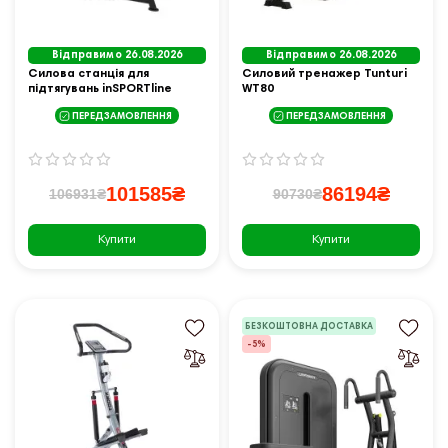
Відправимо 26.08.2026
Відправимо 26.08.2026
Силова станція для
Силовий тренажер Tunturi
підтягувань inSPORTline
WT80
Velocer CD85
ПЕРЕДЗАМОВЛЕННЯ
ПЕРЕДЗАМОВЛЕННЯ
101585₴
86194₴
106931₴
90730₴
Купити
Купити
БЕЗКОШТОВНА ДОСТАВКА
-5%