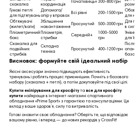
Початківець+
300–800 грн
скакалка
координація
розми
Гумові петлі
Допомога/
Обов’я
Всі рівні
200–1500 грн
для підтягувань
опір у вправах
для но
Обтяжувачі
Збільшення
Для пр
Просунутий
500–3000 грн
(жилет/ваги)
навантаження
в силі
Пліометричний
Пліометрія,
1000–5000
Універ
Середній+
бокс
стрибки
грн
для W
Скакалка для
Після
Складна
подвійних
Просунутий
400–1200 грн
опану
техніка
стрибків
базово
Висновок: формуйте свій ідеальний набір
Якісні аксесуари значно підвищують ефективність
тренувань і роблять процес приємнішим. Почніть з базового
набору (скакалка + петлі), а потім докуповуйте під свої цілі.
Купити екіпірування для кросфіту
та
все для кросфіту
купити
найкраще в інтернет-магазині спортивного
обладнання «
Prime Sport
» з гарантією та консультаціями. Це
вклад у ваше здоров’я, силу та витривалість.
Готові оновити своє обладнання? Оберіть те, що відповідає
вашому рівню, і вперед — до нових рекордів у CrossFit!