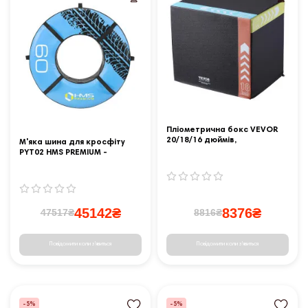
Пліометрична бокс VEVOR
20/18/16 дюймів,
М'яка шина для кросфіту
різнокольоровий
PYT02 HMS PREMIUM -
блакитно-чорна/ 60 кг
45142₴
8376₴
47517₴
8816₴
Повідомити коли з'явиться
Повідомити коли з'явиться
-5%
-5%