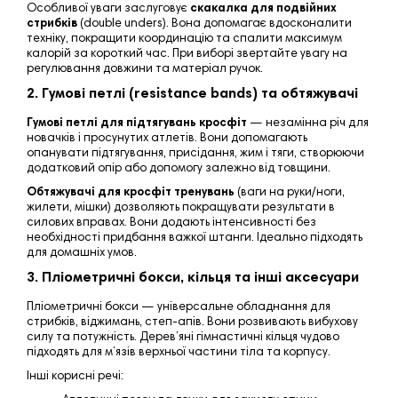
Особливої уваги заслуговує
скакалка для подвійних
стрибків
(double unders). Вона допомагає вдосконалити
техніку, покращити координацію та спалити максимум
калорій за короткий час. При виборі звертайте увагу на
регулювання довжини та матеріал ручок.
2. Гумові петлі (resistance bands) та обтяжувачі
Гумові петлі для підтягувань кросфіт
— незамінна річ для
новачків і просунутих атлетів. Вони допомагають
опанувати підтягування, присідання, жим і тяги, створюючи
додатковий опір або допомогу залежно від товщини.
Обтяжувачі для кросфіт тренувань
(ваги на руки/ноги,
жилети, мішки) дозволяють покращувати результати в
силових вправах. Вони додають інтенсивності без
необхідності придбання важкої штанги. Ідеально підходять
для домашніх умов.
3. Пліометричні бокси, кільця та інші аксесуари
Пліометричні бокси — універсальне обладнання для
стрибків, віджимань, степ-апів. Вони розвивають вибухову
силу та потужність. Дерев’яні гімнастичні кільця чудово
підходять для м’язів верхньої частини тіла та корпусу.
Інші корисні речі: