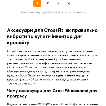
1
2
>
>|
Показано від 1 до 24 з 29 (всього сторінок: 2)
Аксесуари для CrossFit: як правильно
вибрати та купити інвентар для
кросфіту
CrossFit — це високоефективний функціональний тренінг,
який поєднує елементи важкої атлетики, гімнастики, кардіо
та пліометрії. Щоб тренування були безпечними,
результативними та комфортними, важливо мати якісні
аксесуари. У цій статті ми розглянемо основні види
обладнання для кросфіту, їх переваги та рекомендації
щодо вибору. Якщо ви плануєте
купити інвентар для
кросфіту
, то знайдете корисні поради для домашніх
тренувань чи залу.
Чому аксесуари для CrossFit важливі для
прогресу
Під час інтенсивних WOD (Workout of the Day) навантаження