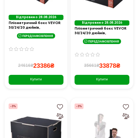
Відправимо 28.08.2026
Пліометричний бокс VEVOR
Відправимо 28.08.2026
30/24/20 дюймів,
Пліометричний бокс VEVOR
різнокольоровий
30/24/20 дюймів,
ПЕРЕДЗАМОВЛЕННЯ
різнокольоровий
ПЕРЕДЗАМОВЛЕННЯ
23386₴
33878₴
24616₴
35661₴
Купити
Купити
-5%
-5%