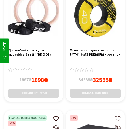
Фільтр
Дерев'яні кільця для
М'яка шина для кросфіту
кросфіту Bestif (BKG02)
PYT01 HMS PREMIUM - жовто-
чорна/ 40 кг
1898₴
32555₴
1997₴
34268₴
Повідомити коли з'явиться
Повідомити коли з'явиться
БЕЗКОШТОВНА ДОСТАВКА
-5%
-5%