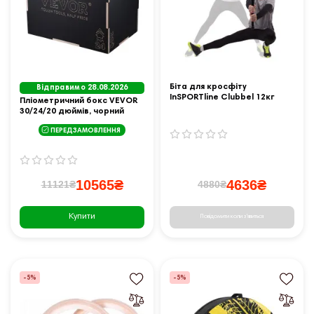
Біта для кросфіту
Відправимо 28.08.2026
InSPORTline Clubbel 12кг
Пліометричний бокс VEVOR
чорний
30/24/20 дюймів, чорний
ПЕРЕДЗАМОВЛЕННЯ
10565₴
4636₴
11121₴
4880₴
Купити
Повідомити коли з'явиться
-5%
-5%