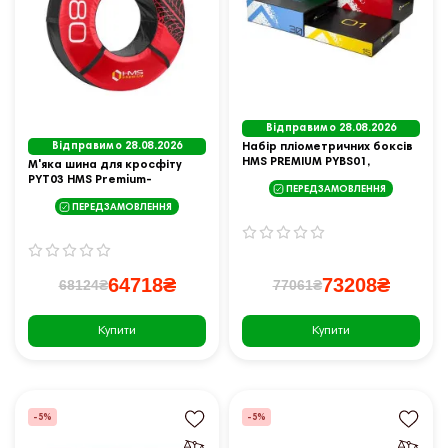
Відправимо 28.08.2026
Відправимо 28.08.2026
Набір пліометричних боксів
HMS PREMIUM PYBS01,
М'яка шина для кросфіту
різнокольоровий
PYT03 HMS Premium-
ПЕРЕДЗАМОВЛЕННЯ
червоно-чорна/ 80 кг
ПЕРЕДЗАМОВЛЕННЯ
64718₴
73208₴
68124₴
77061₴
Купити
Купити
-5%
-5%