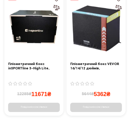
Пліометричний бокс
Пліометричний бокс VEVOR
inSPORTline 3-High Lite,
16/14/12 дюймів,
чорний
різнокольоровий
11671₴
5362₴
12285₴
5644₴
Повідомити коли з'явиться
Повідомити коли з'явиться