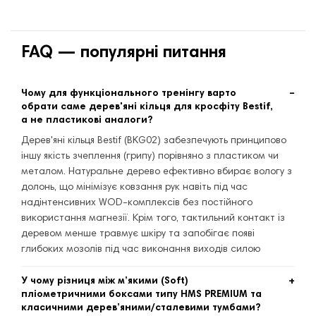
FAQ — популярні питання
Чому для функціонального тренінгу варто
обрати саме дерев'яні кільця для кросфіту Bestif,
а не пластикові аналоги?
Дерев'яні кільця Bestif (BKG02) забезпечують принципово
іншу якість зчеплення (грипу) порівняно з пластиком чи
металом. Натуральне дерево ефективно вбирає вологу з
долонь, що мінімізує ковзання рук навіть під час
надінтенсивних WOD-комплексів без постійного
використання магнезії. Крім того, тактильний контакт із
деревом менше травмує шкіру та запобігає появі
глибоких мозолів під час виконання виходів силою
(Muscle-ups) чи підтягувань.
У чому різниця між м’якими (Soft)
пліометричними боксами типу HMS PREMIUM та
класичними дерев’яними/сталевими тумбами?