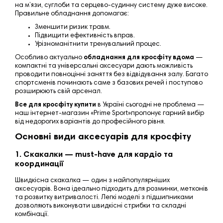
на м’язи, суглоби та серцево-судинну систему дуже високе.
Правильне обладнання допомагає:
Зменшити ризик травм.
Підвищити ефективність вправ.
Урізноманітнити тренувальний процес.
Особливо актуально
обладнання для кросфіту вдома
—
компактні та універсальні аксесуари дають можливість
проводити повноцінні заняття без відвідування залу. Багато
спортсменів починають саме з базових речей і поступово
розширюють свій арсенал.
Все для кросфіту купити
в Україні сьогодні не проблема —
наш інтернет-магазин «
Prime Sport
»
пропонує гарний вибір
від недорогих варіантів до професійного рівня.
Основні види аксесуарів для кросфіту
1. Скакалки — must-have для кардіо та
координації
Швидкісна скакалка — один з найпопулярніших
аксесуарів. Вона ідеально підходить для розминки, метконів
та розвитку витривалості. Легкі моделі з підшипниками
дозволяють виконувати швидкісні стрибки та складні
комбінації.