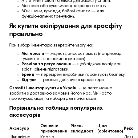
Атлетичні пояси та лямки для захисту спини.
Магнезія або рукавички для кращого хвату.
М’які шини, кувалди, бойові канати — для
функціональних тренувань.
Як купити екіпірування для кросфіту
правильно
При виборі інвентарю звертайте увагу на:
Матеріали
— міцність, зносостійкість (наприклад,
гумові петлі не повинні рватися).
Розміри та регулювання
— щоб підходило під ваш
зріст і рівень підготовки.
Бренд
— перевірені виробники гарантують безпеку.
Відгуки
— реальні досвідчені кросфітери.
Crossfit інвентар купити в Україні
– це легко можна
зробити з доставкою замовив його у нас. Ми часто
пропонуємо акції та набори для початківців.
Порівняльна таблиця популярних
аксесуарів
Основне
Рівень
Ціна
Аксесуар
Реком
призначення
складності
(орієнтовно)
Швидкісна
Кардіо,
Для що